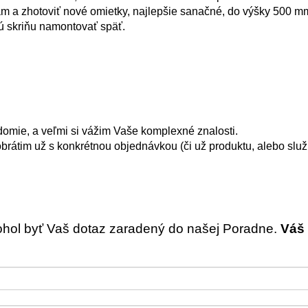
m a zhotoviť nové omietky, najlepšie sanačné, do výšky 500 m
ú skriňu namontovať späť.
mie, a veľmi si vážim Vaše komplexné znalosti.
obrátim už s konkrétnou objednávkou (či už produktu, alebo služ
ohol byť Vaš dotaz zaradený do našej Poradne.
Váš 