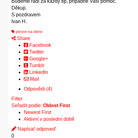
Budeme rádi za každý tip, případně Vaši pomoc.
Děkuji.
S pozdravem
Ivan H.
plesne na stene
Share
Facebook
Twitter
Google+
Tumblr
LinkedIn
Mail
Odpovědi (4)
Filter
Seřadit podle:
Oldest First
Newest First
Aktivní v poslední době
Napísať odpoveď
0