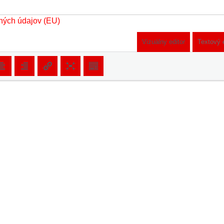
ných údajov (EU)
Vizuálny editor
Textový 