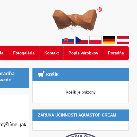
ia
Fotogaléria
Kontakt
Popis výrobkov
Poradňa
oradňa
KOŠÍK
ovede
Košík je prázdný
ZÁRUKA ÚČINNOSTI AQUASTOP CREAM
emýšlíme, jak