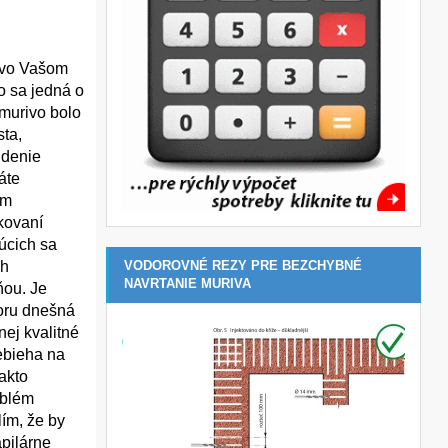
h vo Vašom
o sa jedná o
 murivo bolo
ta,
údenie
áte
ým
kovaní
úcich sa
VODOROVNÉ REZY PRE BEZCHYBNÉ
ch
NAVRTANIE MURIVA
ňou. Je
zoru dnešná
nej kvalitné
rebieha na
akto
oblém
lím, že by
pilárne