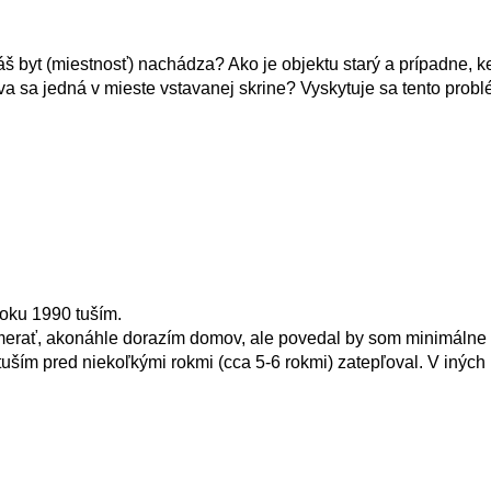
š byt (miestnosť) nachádza? Ako je objektu starý a prípadne, k
a sa jedná v mieste vstavanej skrine? Vyskytuje sa tento probl
roku 1990 tuším.
rať, akonáhle dorazím domov, ale povedal by som minimálne 
 tuším pred niekoľkými rokmi (cca 5-6 rokmi) zatepľoval. V iných