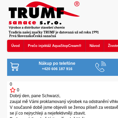
Tradícia našej značky TRUMF je datovaná už od roku 1991
Prvá SlovenskoČeská sanačná
Úvod
Prečo injektáž AquaStopCream®
Návod
Život
Nákup po telefóne
+420 606 187 916
0
0
Dobrý den, pane Schwarzi,
zaujal mě Vámi proklamovaný výrobek na odstranění vlhkos
V současné době jsme objevili se ženou plíseň za vestavěn
se jí co nejrychleji a nejefektivněji zbavit.