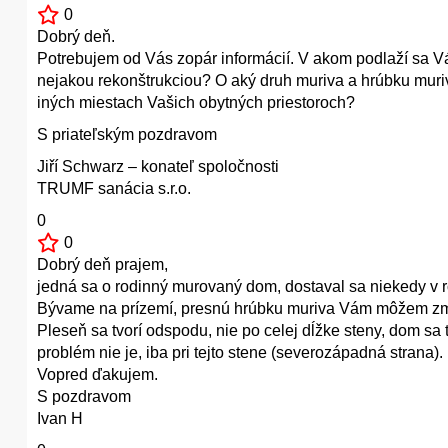
0
Dobrý deň.
Potrebujem od Vás zopár informácií. V akom podlaží sa Vá
nejakou rekonštrukciou? O aký druh muriva a hrúbku muriv
iných miestach Vašich obytných priestoroch?
S priateľským pozdravom
Jiří Schwarz – konateľ spoločnosti
TRUMF sanácia s.r.o.
0
0
Dobrý deň prajem,
jedná sa o rodinný murovaný dom, dostaval sa niekedy v 
Bývame na prízemí, presnú hrúbku muriva Vám môžem zme
Pleseň sa tvorí odspodu, nie po celej dĺžke steny, dom sa
problém nie je, iba pri tejto stene (severozápadná strana).
Vopred ďakujem.
S pozdravom
Ivan H