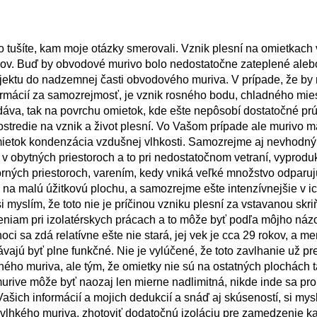
 tušíte, kam moje otázky smerovali. Vznik plesní na omietkac
ov. Buď by obvodové murivo bolo nedostatočne zateplené aleb
bjektu do nadzemnej časti obvodového muriva. V prípade, že by
rmácií za samozrejmosť, je vznik rosného bodu, chladného mies
áva, tak na povrchu omietok, kde ešte nepôsobí dostatočné pr
stredie na vznik a život plesní. Vo Vašom prípade ale murivo m
omietok kondenzácia vzdušnej vlhkosti. Samozrejme aj nevhodn
obytných priestoroch a to pri nedostatočnom vetraní, vyprodu
torných priestoroch, varením, kedy vniká veľké množstvo odparuj
 na malú úžitkovú plochu, a samozrejme ešte intenzívnejšie v i
yslím, že toto nie je príčinou vzniku plesní za vstavanou skri
eniam pri izolatérskych prácach a to môže byť podľa môjho ná
hoci sa zdá relatívne ešte nie stará, jej vek je cca 29 rokov, a me
ávajú byť plne funkčné. Nie je vylúčené, že toto zavlhanie už p
ho muriva, ale tým, že omietky nie sú na ostatných plochách t
urive môže byť naozaj len mierne nadlimitná, nikde inde sa pr
šich informácií a mojich dedukcií a snáď aj skúseností, si mys
lhkého muriva, zhotoviť dodatočnú izoláciu pre zamedzenie ka