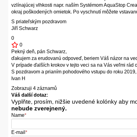
vzlínajúcej vlhkosti napr. naším Systémom AquaStop Crea
okraj poškodených omietok. Po vyschnutí môžete vstavan
S priateľským pozdravom
Jiří Schwarz
0
0
Pekný deň, pán Schwarz,
ďakujem za erudovanú odpoveď, beriem Váš názor na vedo
V prípade ďalších krokov v tejto veci sa na Vás veľmi rád 
S pozdravom a prianím pohodového vstupu do roku 2019,
Ivan H
Zobrazuji 4 záznamů
Váš další dotaz:
Vyplňte, prosím, nižšie uvedené kolónky aby m
nebude zverejnený.
Name
*
E-mail
*