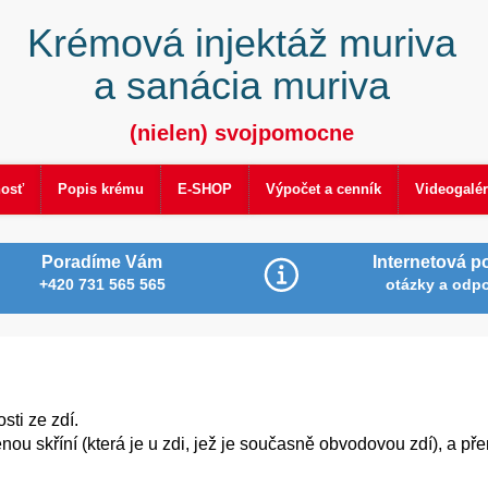
Krémová injektáž muriva
a sanácia muriva
(nielen) svojpomocne
nosť
Popis krému
E-SHOP
Výpočet a cenník
Videogalér
Poradíme Vám
Internetová p
+420 731 565 565
otázky a odp
ti ze zdí.
ou skříní (která je u zdi, jež je současně obvodovou zdí), a př