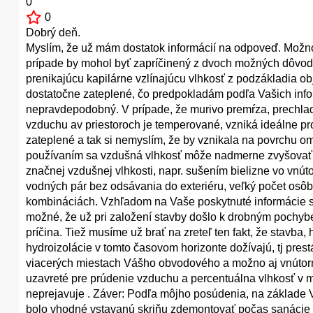
0
0
Dobrý deň.
Myslím, že už mám dostatok informácií na odpoveď. Možno
prípade by mohol byť zapríčinený z dvoch možných dôvod
prenikajúcu kapilárne vzlínajúcu vlhkosť z podzákladia o
dostatočne zateplené, čo predpokladám podľa Vašich info
nepravdepodobný. V prípade, že murivo premŕza, prechlad
vzduchu av priestoroch je temperované, vzniká ideálne pro
zateplené a tak si nemyslím, že by vznikala na povrchu 
používaním sa vzdušná vlhkosť môže nadmerne zvyšovať v 
značnej vzdušnej vlhkosti, napr. sušením bielizne vo vnú
vodných pár bez odsávania do exteriéru, veľký počet osôb
kombináciách. Vzhľadom na Vaše poskytnuté informácie si m
možné, že už pri založení stavby došlo k drobným pochyb
príčina. Tiež musíme už brať na zreteľ ten fakt, že stavba, 
hydroizolácie v tomto časovom horizonte dožívajú, tj prest
viacerých miestach Vášho obvodového a možno aj vnútorné
uzavreté pre prúdenie vzduchu a percentuálna vlhkosť v m
neprejavuje . Záver: Podľa môjho posúdenia, na základe Va
bolo vhodné vstavanú skriňu zdemontovať počas sanácie v