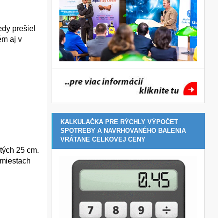
edy prešiel
ém aj v
KALKULAČKA PRE RÝCHLY VÝPOČET
SPOTREBY A NAVRHOVANÉHO BALENIA
VRÁTANE CELKOVEJ CENY
tých 25 cm.
 miestach