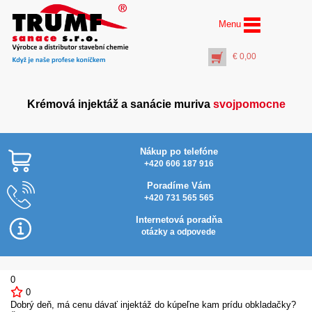
Menu
€
0,00
Krémová injektáž a sanácie muriva
svojpomocne
Nákup po telefóne
+420 606 187 916
Poradíme Vám
+420 731 565 565
AquaStop Cream®
Najlacnejšie v SR
Inject Activator (10 l)
Internetová poradňa
€
61,00
otázky a odpovede
+
PŘIDAT DO KOŠÍKU
0
0
Dobrý deň, má cenu dávať injektáž do kúpeľne kam prídu obkladačky?