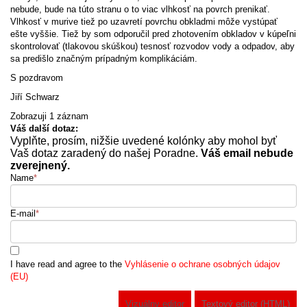
nebude, bude na túto stranu o to viac vlhkosť na povrch prenikať.
Vlhkosť v murive tiež po uzavretí povrchu obkladmi môže vystúpať
ešte vyššie. Tiež by som odporučil pred zhotovením obkladov v kúpeľni
skontrolovať (tlakovou skúškou) tesnosť rozvodov vody a odpadov, aby
sa predišlo značným prípadným komplikáciám.
S pozdravom
Jiří Schwarz
Zobrazuji 1 záznam
Váš další dotaz:
Vyplňte, prosím, nižšie uvedené kolónky aby mohol byť
Vaš dotaz zaradený do našej Poradne.
Váš email nebude
zverejnený.
Name
*
E-mail
*
I have read and agree to the
Vyhlásenie o ochrane osobných údajov
(EU)
Vizuálny editor
Textový editor (HTML)