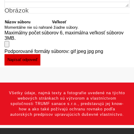
Obrázok
Názov súboru
Veľkosť
Momentálne nie sú nahrané žiadne súbory.
Maximálny počet súborov 6, maximálna veľkosť súborov
3MB.
Podporované formáty súborov: gif jpeg jpg png
Všetky údaje, najmä texty a fotografie uvedené na týchto
webových stránkach sú výtvorom a vlastníctvom
spoločnosti TRUMF sanace s.r.o., predstavujú jej know-
how a ako také požívajú ochranu rovnako podľa
autorských predpisov upravujúcich duševné vlastníctvo.