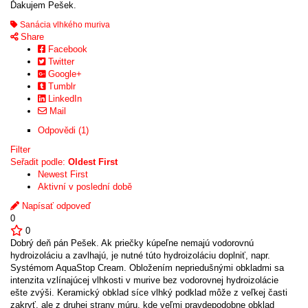
Ďakujem Pešek.
Sanácia vlhkého muriva
Share
Facebook
Twitter
Google+
Tumblr
LinkedIn
Mail
Odpovědi (1)
Filter
Seřadit podle:
Oldest First
Newest First
Aktivní v poslední době
Napísať odpoveď
0
0
Dobrý deň pán Pešek. Ak priečky kúpeľne nemajú vodorovnú
hydroizoláciu a zavlhajú, je nutné túto hydroizoláciu doplniť, napr.
Systémom AquaStop Cream. Obložením nepriedušnými obkladmi sa
intenzita vzlínajúcej vlhkosti v murive bez vodorovnej hydroizolácie
ešte zvýši. Keramický obklad síce vlhký podklad môže z veľkej časti
zakryť, ale z druhej strany múru, kde veľmi pravdepodobne obklad