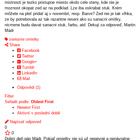
mistnosti je tezko pristupne miesto okolo cele steny, kde nie je
moznost okopat zed az na podklad..Lze iba oskrabat stuk. Krém
môžete na pleť pridať aj v novembri, resp. Barve? Zed nie je tak vlhka,
ze by potrebovala az tak razantne reseni ako su sanacni omitky,
nicmene budu davat sanacni stuk, farbu, atd. Dekuji za odpoveď, Martin
Mádr
osekanie omietky
Share
Facebook
Twitter
Google+
Tumblr
LinkedIn
Mail
Odpovědi (1)
Filter
Seřadit podle:
Oldest First
Newest First
Aktivní v poslední době
Napísať odpoveď
0
0
Dobrý deň pán Mádr. Pokiaľ omietky nie sú už nepevné a nenávratne