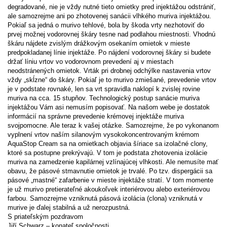
degradované, nie je vždy nutné tieto omietky pred injektážou odstrániť,
ale samozrejme ani po zhotovenej sanácii vlhkého muriva injektážou.
Pokiaľ sa jedná o murivo tehlové, bola by škoda vrty nezhotoviť do
prvej možnej vodorovnej škáry tesne nad podlahou miestnosti. Vhodnú
škáru nájdete zvislým drážkovým osekaním omietok v mieste
predpokladanej línie injektáže. Po nájdení vodorovnej škáry si budete
držať líniu vrtov vo vodorovnom prevedení aj v miestach
neodstránených omietok. Vrták pri drobnej odchýlke nastavenia vrtov
vždy „skĺzne“ do škáry. Pokiaľ je to murivo zmiešané, prevedenie vrtov
je v podstate rovnaké, len sa vrt spravidla naklopí k zvislej rovine
muriva na cca. 15 stupňov. Technologický postup sanácie muriva
injektážou Vám asi nemusím popisovať. Na našom webe je dostatok
informácií na správne prevedenie krémovej injektáže muriva
svojpomocne. Ale teraz k vašej otázke. Samozrejme, že po vykonanom
vyplnení vrtov naším silanovým vysokokoncentrovaným krémom
AquaStop Cream sa na omietkach objavia šíriace sa izolačné clony,
ktoré sa postupne prekrývajú. V tom je podstata zhotovenia izolácie
muriva na zamedzenie kapilárnej vzlínajúcej vlhkosti. Ale nemusíte mať
obavu, že pásové stmavnutie omietok je trvalé. Po tzv. dispergácii sa
pásové „mastné“ zafarbenie v mieste injektáže stratí. V tom momente
je už murivo pretierateľné akoukoľvek interiérovou alebo exteriérovou
farbou. Samozrejme vzniknutá pásová izolácia (clona) vzniknutá v
murive je ďalej stabilná a už nerozpustná.
S priateľským pozdravom
Jiří Schwarz – konateľ spoločnosti