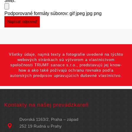
3MB.
Podporované formáty súborov: gif jpeg jpg png
Všetky údaje, najmä texty a fotografie uvedené na týchto
webových stránkach sú výtvorom a vlastníctvom
spoločnosti TRUMF sanace s.r.o., predstavujú jej know-
how a ako také požívajú ochranu rovnako podľa
autorských predpisov upravujúcich duševné vlastníctvo.
Kontakty na našej prevádzkareň
Dvorská 1163/2, Praha – západ
252 19 Rudná u Prahy