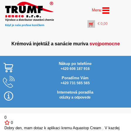
Menu
€
0,00
Krémová injektáž a sanácie muriva
svojpomocne
Nákup po telefóne
+420 606 187 916
Poradíme Vám
+420 731 565 565
AquaStop Cream® – 6x
Najlacnejšie v SR
Na
salám 0,5 litra
Internetová poradňa
€
107,00
otázky a odpovede
+
PŘIDAT DO KOŠÍKU
0
0
Dobry den, mam dotaz k aplikaci kremu Aquastop Cream . V kazdej