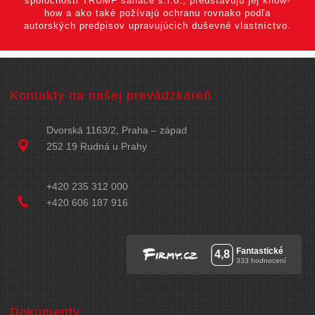
spoločnosti TRUMF sanace s.r.o., predstavujú jej know-
how a ako také požívajú ochranu rovnako podľa
autorských predpisov upravujúcich duševné vlastníctvo.
Kontakty na našej prevádzkareň
Dvorská 1163/2, Praha – západ
252 19 Rudná u Prahy
+420 235 312 000
+420 606 187 916
Dokumenty