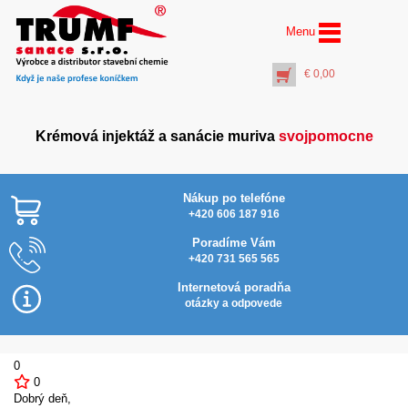
Menu
€
0,00
Krémová injektáž a sanácie muriva
svojpomocne
Nákup po telefóne
+420 606 187 916
Poradíme Vám
+420 731 565 565
AquaSan Porosity® (1
l) sanačná omietka
Internetová poradňa
svojpomocne
otázky a odpovede
€
47,00
+
PŘIDAT DO KOŠÍKU
0
0
Dobrý deň,