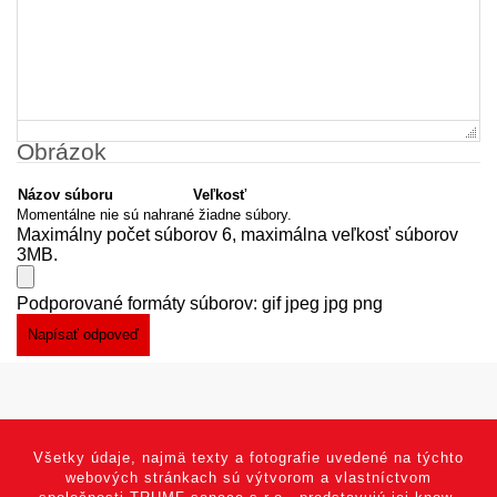
Obrázok
Názov súboru
Veľkosť
Momentálne nie sú nahrané žiadne súbory.
Maximálny počet súborov 6, maximálna veľkosť súborov
3MB.
Podporované formáty súborov: gif jpeg jpg png
Všetky údaje, najmä texty a fotografie uvedené na týchto
webových stránkach sú výtvorom a vlastníctvom