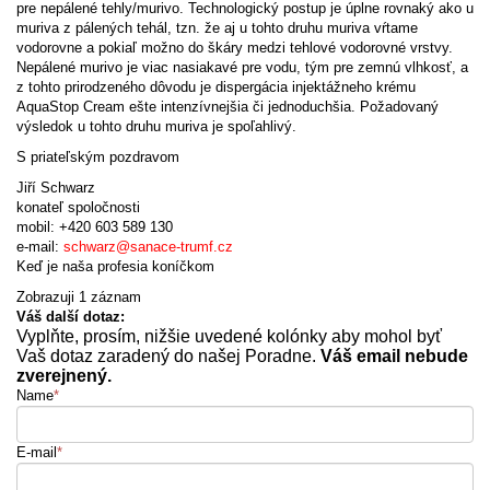
pre nepálené tehly/murivo. Technologický postup je úplne rovnaký ako u
muriva z pálených tehál, tzn. že aj u tohto druhu muriva vŕtame
vodorovne a pokiaľ možno do škáry medzi tehlové vodorovné vrstvy.
Nepálené murivo je viac nasiakavé pre vodu, tým pre zemnú vlhkosť, a
z tohto prirodzeného dôvodu je dispergácia injektážneho krému
AquaStop Cream ešte intenzívnejšia či jednoduchšia. Požadovaný
výsledok u tohto druhu muriva je spoľahlivý.
S priateľským pozdravom
Jiří Schwarz
konateľ spoločnosti
mobil: +420 603 589 130
e-mail:
schwarz@sanace-trumf.cz
Keď je naša profesia koníčkom
Zobrazuji 1 záznam
Váš další dotaz:
Vyplňte, prosím, nižšie uvedené kolónky aby mohol byť
Vaš dotaz zaradený do našej Poradne.
Váš email nebude
zverejnený.
Name
*
E-mail
*