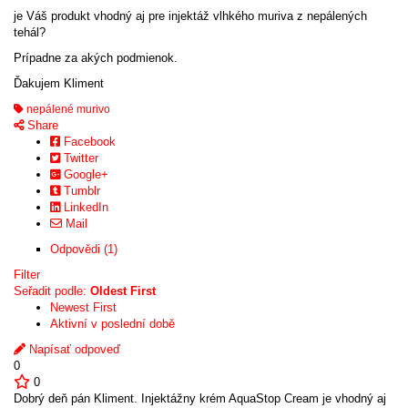
je Váš produkt vhodný aj pre injektáž vlhkého muriva z nepálených
tehál?
Prípadne za akých podmienok.
Ďakujem Kliment
nepálené murivo
Share
Facebook
Twitter
Google+
Tumblr
LinkedIn
Mail
Odpovědi (1)
Filter
Seřadit podle:
Oldest First
Newest First
Aktivní v poslední době
Napísať odpoveď
0
0
Dobrý deň pán Kliment. Injektážny krém AquaStop Cream je vhodný aj