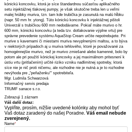
kónickú koncovku, ktorá je síce štandardnou súčasťou aplikačného
setu injektážnej tlakovej pumpy, je však skutočne treba len u veľmi
malej hrúbky muriva, tzn. tam kde trubička je zasunutá na malú hĺbku
(napr. 50 mm hr. ytong). Túto kónickú koncovku k injektážnej pištoli
Univerzál s trubičkou 600 mm nedodávame. Pokiaľ máte murivo o hr.
600 mm, kónickú koncovku (a teda tzv. dotlakovanie výplne vrtu) pre
správne prevedenie systému AquaStop Cream určite nepotrebujete. Pri
murive s kavernami či miestami muriva nevyplnenými maltou, a to býva
v niektorých prípadoch aj u muriva tehlového, ktoré je považované za
homogénnejšie murivo, než je murivo zmiešané alebo kamenné, bolo by
potom ale pri použití kónickej koncovky a jej maximálnom pritesnení k
ústiu vrtu (pritlačením) určité riziko vzniku nadlimitnej spotreby, ktorá
síce nie je nič proti ničemu, ale rozhodne nie je nutná a je to rozhodne
nevýhoda pre „“peňaženku““ spotrebiteľa.
Mgr. Ludmila Schwarzová
Informačný servis predaja
TRUMF sanace s.r.o.
Zobrazuji 1 záznam
Váš další dotaz:
Vyplňte, prosím, nižšie uvedené kolónky aby mohol byť
Vaš dotaz zaradený do našej Poradne.
Váš email nebude
zverejnený.
Name
*