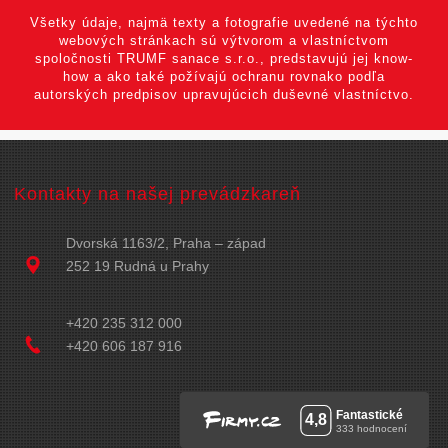
Všetky údaje, najmä texty a fotografie uvedené na týchto
webových stránkach sú výtvorom a vlastníctvom
spoločnosti TRUMF sanace s.r.o., predstavujú jej know-
how a ako také požívajú ochranu rovnako podľa
autorských predpisov upravujúcich duševné vlastníctvo.
Kontakty na našej prevádzkareň
Dvorská 1163/2, Praha – západ
252 19 Rudná u Prahy
+420 235 312 000
+420 606 187 916