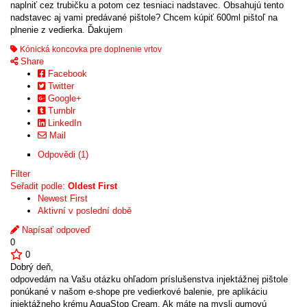
naplniť cez trubičku a potom cez tesniaci nadstavec. Obsahujú tento
nadstavec aj vami predávané pištole? Chcem kúpiť 600ml pištoľ na
plnenie z vedierka. Ďakujem
Kónická koncovka pre doplnenie vrtov
Share
Facebook
Twitter
Google+
Tumblr
LinkedIn
Mail
Odpovědi (1)
Filter
Seřadit podle:
Oldest First
Newest First
Aktivní v poslední době
Napísať odpoveď
0
0
Dobrý deň,
odpovedám na Vašu otázku ohľadom príslušenstva injektážnej pištole
ponúkané v našom e-shope pre vedierkové balenie, pre aplikáciu
injektážneho krému AquaStop Cream. Ak máte na mysli gumovú