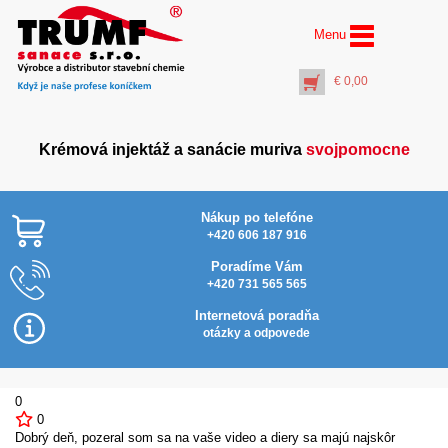
Menu
€
0,00
Krémová injektáž a sanácie muriva
svojpomocne
Nákup po telefóne
+420 606 187 916
Poradíme Vám
+420 731 565 565
AquaSto
Ochranné okuliare
Flex (30 
VS160
Internetová poradňa
hydroizo
€
1,50
otázky a odpovede
€
107,0
+
PŘIDAT DO KOŠÍKU
+
PŘIDAT
0
0
Dobrý deň, pozeral som sa na vaše video a diery sa majú najskôr