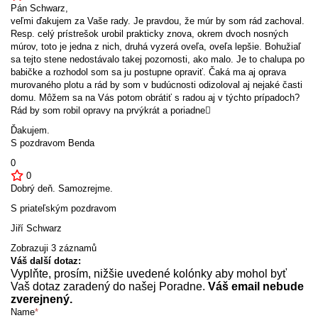
Pán Schwarz,
veľmi ďakujem za Vaše rady. Je pravdou, že múr by som rád zachoval.
Resp. celý prístrešok urobil prakticky znova, okrem dvoch nosných
múrov, toto je jedna z nich, druhá vyzerá oveľa, oveľa lepšie. Bohužiaľ
sa tejto stene nedostávalo takej pozornosti, ako malo. Je to chalupa po
babičke a rozhodol som sa ju postupne opraviť. Čaká ma aj oprava
murovaného plotu a rád by som v budúcnosti odizoloval aj nejaké časti
domu. Môžem sa na Vás potom obrátiť s radou aj v týchto prípadoch?
Rád by som robil opravy na prvýkrát a poriadne
Ďakujem.
S pozdravom Benda
0
0
Dobrý deň. Samozrejme.
S priateľským pozdravom
Jiří Schwarz
Zobrazuji 3 záznamů
Váš další dotaz:
Vyplňte, prosím, nižšie uvedené kolónky aby mohol byť
Vaš dotaz zaradený do našej Poradne.
Váš email nebude
zverejnený.
Name
*