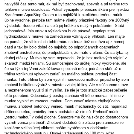
najvyšší čas tento múr, ak má byť zachovaný, spevniť a pri teréne toto
tehlové murivo odizolovať. Pokiaľ využijete priebežnú škáru pre injektáž
Systémom AquaStop Cream a to najbližší k okolitému terénu, múrik
úplne vyschne, pretože tam máme všetky priaznivé faktory pre 100%ný
výsledok. Budete vŕtať na celú jej hrúbku s malým pokrátením. Stačí
jednoradová línia vrtov a výsledkom bude pásová, nepriepustná
hydroizolácia v murive na zamedzenie vzlínajúcej vlhkosti. Len majte
na pamäti, že vlhkosť do tohto múru sa teraz tiež dostáva aj z hornej
časti a tak by bolo dobré čo najskôr, po odporúčaných opatreniach,
zhotoviť pristrešenie, čo predpokladám, že máte v pláne. Čo sa týka tej
druhej otázky. Murivo by som nepovedal, že je bez maltových výplní v
škárach medzi tehlami. Sú samozrejme do určitej hĺbky vydrolené, ale
čo sa týka tej Vami zakrúžkovanej oblasti múru, jedná sa skôr už o
trhlinu vzniknutú vplyvom zatiaľ len malého poklesu prednej časti
múrika. Túto trhlinu by som vyplnil murovacou maltou, prípadne by som
zhotovil helikálnu výstuž v mieste zvislej trhliny. Ale v súčasnom stave
a nezmenenom využití si myslím, že nie je toto statické zabezpečenie
ešte potrebné. Odporúčaný postup sanácie vlhkého muriva: Trhlinu v
murive vyplniť murovacou maltou. Domurovať miesta chýbajúceho
muriva, zhotoviť betónový veniec, múrik mechanicky očistiť, napríklad
drôtenou kefou, omietky tam v podstate už nie sú. Prehodiť múrik
„ostrou maltou“ v celej ploche. Samozrejme čo najskôr po dostatočnom
vyzretí venca pristrešiť. Zhotoviť dodatočnú izoláciu pre zamedzenie
kapilárne vzlínajúcej vlhkosti naším systémom s dodržaním
technologického postupu. Osové vzdialenosti po 100 mm, vŕtať