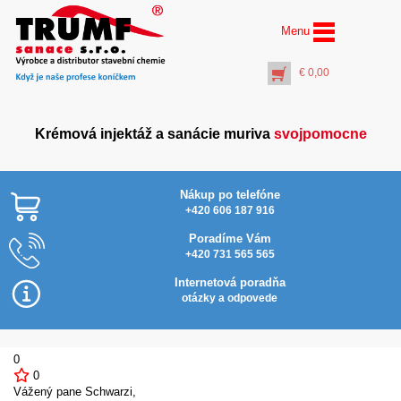
Menu
€
0,00
Krémová injektáž a sanácie muriva
svojpomocne
Nákup po telefóne
+420 606 187 916
Poradíme Vám
+420 731 565 565
AquaStop Cream®
Najlacnejšie v SR
Inject Activator (5 l)
Internetová poradňa
€
33,00
otázky a odpovede
+
PŘIDAT DO KOŠÍKU
0
0
Vážený pane Schwarzi,