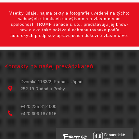
Všetky údaje, najmä texty a fotografie uvedené na týchto
webových stránkach sú výtvorom a vlastníctvom
spoločnosti TRUMF sanace s.r.o., predstavujú jej know-
how a ako také požívajú ochranu rovnako podľa
autorských predpisov upravujúcich duševné vlastníctvo.
Kontakty na našej prevádzkareň
Dvorská 1163/2, Praha – západ
252 19 Rudná u Prahy
+420 235 312 000
+420 606 187 916