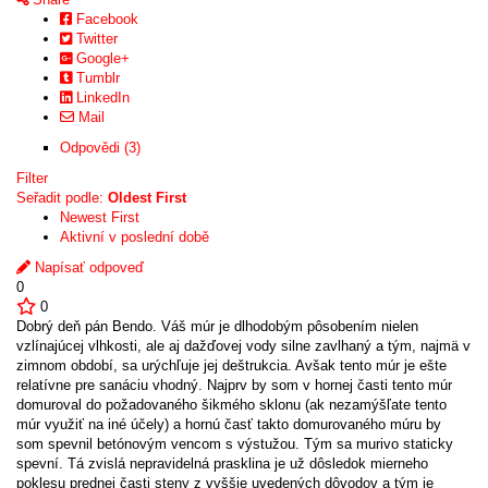
Facebook
Twitter
Google+
Tumblr
LinkedIn
Mail
Odpovědi (3)
Filter
Seřadit podle:
Oldest First
Newest First
Aktivní v poslední době
Napísať odpoveď
0
0
Dobrý deň pán Bendo. Váš múr je dlhodobým pôsobením nielen
vzlínajúcej vlhkosti, ale aj dažďovej vody silne zavlhaný a tým, najmä v
zimnom období, sa urýchľuje jej deštrukcia. Avšak tento múr je ešte
relatívne pre sanáciu vhodný. Najprv by som v hornej časti tento múr
domuroval do požadovaného šikmého sklonu (ak nezamýšľate tento
múr využiť na iné účely) a hornú časť takto domurovaného múru by
som spevnil betónovým vencom s výstužou. Tým sa murivo staticky
spevní. Tá zvislá nepravidelná prasklina je už dôsledok mierneho
poklesu prednej časti steny z vyššie uvedených dôvodov a tým je