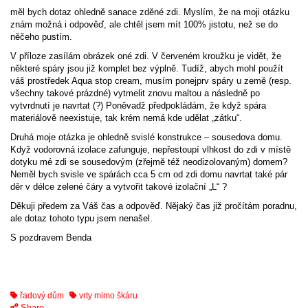
měl bych dotaz ohledně sanace zděné zdi. Myslím, že na moji otázku
znám možná i odpověď, ale chtěl jsem mít 100% jistotu, než se do
něčeho pustím.
V příloze zasílám obrázek oné zdi. V červeném kroužku je vidět, že
některé spáry jsou již komplet bez výplně. Tudíž, abych mohl použít
váš prostředek Aqua stop cream, musím ponejprv spáry u země (resp.
všechny takové prázdné) vytmelit znovu maltou a následně po
vytvrdnutí je navrtat (?) Poněvadž předpokládám, že když spára
materiálově neexistuje, tak krém nemá kde udělat „zátku“.
Druhá moje otázka je ohledně svislé konstrukce – sousedova domu.
Když vodorovná izolace zafunguje, nepřestoupí vlhkost do zdi v místě
dotyku mé zdi se sousedovým (zřejmě též neodizolovaným) domem?
Neměl bych svisle ve spárách cca 5 cm od zdi domu navrtat také pár
děr v délce zelené čáry a vytvořit takové izolační „L“ ?
Děkuji předem za Váš čas a odpověď. Nějaký čas již pročítám poradnu,
ale dotaz tohoto typu jsem nenašel.
S pozdravem Benda
řadový dům
vrty mimo škáru
Share