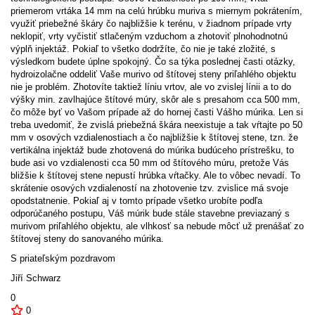
priemerom vrtáka 14 mm na celú hrúbku muriva s miernym pokrátením,
využiť priebežné škáry čo najbližšie k terénu, v žiadnom prípade vrty
neklopiť, vrty vyčistiť stlačeným vzduchom a zhotoviť plnohodnotnú
výplň injektáž. Pokiaľ to všetko dodržíte, čo nie je také zložité, s
výsledkom budete úplne spokojný. Čo sa týka poslednej časti otázky,
hydroizolačne oddeliť Vaše murivo od štítovej steny priľahlého objektu
nie je problém. Zhotovíte taktiež líniu vrtov, ale vo zvislej línii a to do
výšky min. zavlhajúce štítové múry, skôr ale s presahom cca 500 mm,
čo môže byť vo Vašom prípade až do hornej časti Vášho múrika. Len si
treba uvedomiť, že zvislá priebežná škára neexistuje a tak vŕtajte po 50
mm v osových vzdialenostiach a čo najbližšie k štítovej stene, tzn. že
vertikálna injektáž bude zhotovená do múrika budúceho prístrešku, to
bude asi vo vzdialenosti cca 50 mm od štítového múru, pretože Vás
bližšie k štítovej stene nepustí hrúbka vŕtačky. Ale to vôbec nevadí. To
skrátenie osových vzdialeností na zhotovenie tzv. zvislice má svoje
opodstatnenie. Pokiaľ aj v tomto prípade všetko urobíte podľa
odporúčaného postupu, Váš múrik bude stále stavebne previazaný s
murivom priľahlého objektu, ale vlhkosť sa nebude môcť už prenášať zo
štítovej steny do sanovaného múrika.
S priateľským pozdravom
Jiří Schwarz
0
0