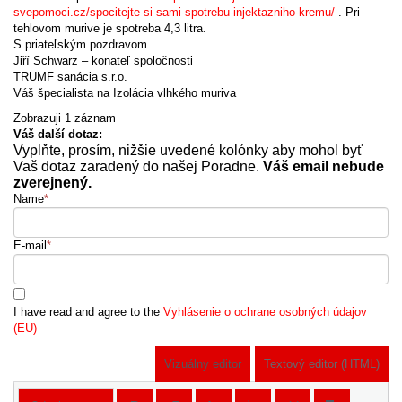
svepomoci.cz/spocitejte-si-sami-spotrebu-injektazniho-kremu/
. Pri
tehlovom murive je spotreba 4,3 litra.
S priateľským pozdravom
Jiří Schwarz – konateľ spoločnosti
TRUMF sanácia s.r.o.
Váš špecialista na Izolácia vlhkého muriva
Zobrazuji 1 záznam
Váš další dotaz:
Vyplňte, prosím, nižšie uvedené kolónky aby mohol byť
Vaš dotaz zaradený do našej Poradne.
Váš email nebude
zverejnený.
Name
*
E-mail
*
I have read and agree to the
Vyhlásenie o ochrane osobných údajov
(EU)
Vizuálny editor
Textový editor (HTML)