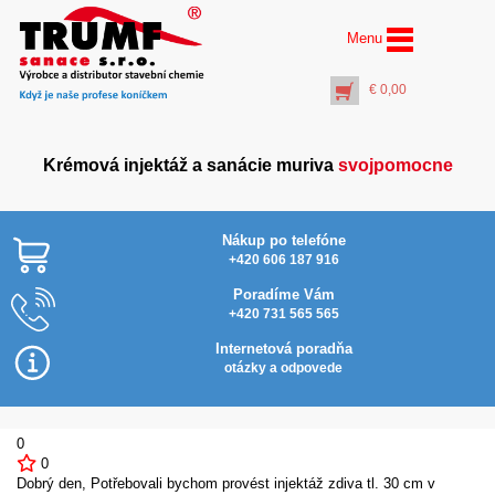
Menu
€
0,00
Krémová injektáž a sanácie muriva
svojpomocne
Nákup po telefóne
+420 606 187 916
Poradíme Vám
+420 731 565 565
AquaStop Cream® – 6x
Najlacnejšie v SR
salám 0,5 litra
Internetová poradňa
€
107,00
otázky a odpovede
+
PŘIDAT DO KOŠÍKU
0
0
Dobrý den, Potřebovali bychom provést injektáž zdiva tl. 30 cm v