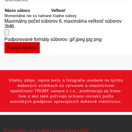
Názov súboru
Veľkosť
Momentálne nie sú nahrané žiadne súbory.
Maximálny počet súborov 6, maximálna veľkosť súborov
3MB.
Podporované formáty súborov: gif jpeg jpg png
Všetky údaje, najmä texty a fotografie uvedené na týchto
webových stránkach sú výtvorom a vlastníctvom
spoločnosti TRUMF sanace s.r.o., predstavujú jej know-
how a ako také požívajú ochranu rovnako podľa
autorských predpisov upravujúcich duševné vlastníctvo.
Kontakty na našej prevádzkareň