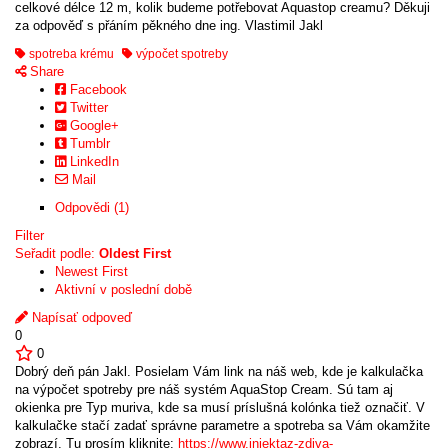
celkové délce 12 m, kolik budeme potřebovat Aquastop creamu? Děkuji
za odpověď s přáním pěkného dne ing. Vlastimil Jakl
spotreba krému
výpočet spotreby
Share
Facebook
Twitter
Google+
Tumblr
LinkedIn
Mail
Odpovědi (1)
Filter
Seřadit podle:
Oldest First
Newest First
Aktivní v poslední době
Napísať odpoveď
0
0
Dobrý deň pán Jakl. Posielam Vám link na náš web, kde je kalkulačka
na výpočet spotreby pre náš systém AquaStop Cream. Sú tam aj
okienka pre Typ muriva, kde sa musí príslušná kolónka tiež označiť. V
kalkulačke stačí zadať správne parametre a spotreba sa Vám okamžite
zobrazí. Tu prosím kliknite:
https://www.injektaz-zdiva-