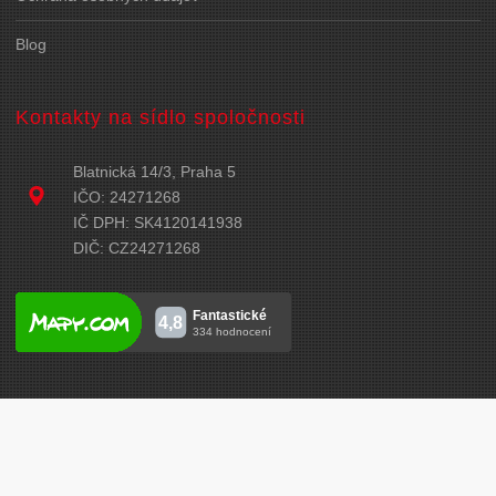
Blog
Kontakty na sídlo spoločnosti
Blatnická 14/3, Praha 5
IČO: 24271268
IČ DPH: SK4120141938
DIČ: CZ24271268