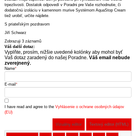
trpezlivosti. Dostatok odpovedí v Poradni pre Vaše rozhodnutie, či
dodatočnú izoláciu v kamennom murive Systémom AquaStop Cream
tiež urobiť, určite nájdete.
S priateľským pozdravom
Jiří Schwarz
Zobrazuji 3 záznamů
Váš další dotaz:
Vyplňte, prosím, nižšie uvedené kolónky aby mohol byť
Vaš dotaz zaradený do našej Poradne.
Váš email nebude
zverejnený.
Name
*
E-mail
*
I have read and agree to the
Vyhlásenie o ochrane osobných údajov
(EU)
Vizuálny editor
Textový editor (HTML)