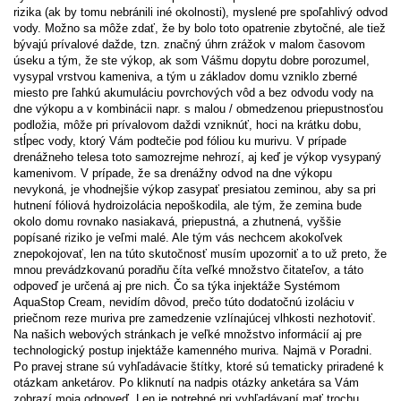
rizika (ak by tomu nebránili iné okolnosti), myslené pre spoľahlivý odvod
vody. Možno sa môže zdať, že by bolo toto opatrenie zbytočné, ale tiež
bývajú prívalové dažde, tzn. značný úhrn zrážok v malom časovom
úseku a tým, že ste výkop, ak som Vášmu dopytu dobre porozumel,
vysypal vrstvou kameniva, a tým u základov domu vzniklo zberné
miesto pre ľahkú akumuláciu povrchových vôd a bez odvodu vody na
dne výkopu a v kombinácii napr. s malou / obmedzenou priepustnosťou
podložia, môže pri prívalovom daždi vzniknúť, hoci na krátku dobu,
stĺpec vody, ktorý Vám podtečie pod fóliou ku murivu. V prípade
drenážneho telesa toto samozrejme nehrozí, aj keď je výkop vysypaný
kamenivom. V prípade, že sa drenážny odvod na dne výkopu
nevykoná, je vhodnejšie výkop zasypať presiatou zeminou, aby sa pri
hutnení fóliová hydroizolácia nepoškodila, ale tým, že zemina bude
okolo domu rovnako nasiakavá, priepustná, a zhutnená, vyššie
popísané riziko je veľmi malé. Ale tým vás nechcem akokoľvek
znepokojovať, len na túto skutočnosť musím upozorniť a to už preto, že
mnou prevádzkovanú poradňu číta veľké množstvo čitateľov, a táto
odpoveď je určená aj pre nich. Čo sa týka injektáže Systémom
AquaStop Cream, nevidím dôvod, prečo túto dodatočnú izoláciu v
priečnom reze muriva pre zamedzenie vzlínajúcej vlhkosti nezhotoviť.
Na našich webových stránkach je veľké množstvo informácií aj pre
technologický postup injektáže kamenného muriva. Najmä v Poradni.
Po pravej strane sú vyhľadávacie štítky, ktoré sú tematicky priradené k
otázkam anketárov. Po kliknutí na nadpis otázky anketára sa Vám
zobrazí moja odpoveď. Len je potrebné pri vyhľadávaní mať trochu