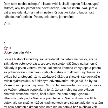
Dom som nechal odkopať, hlavne kvôli izolácii nopovú fóliu zasypať
štrkom, aby bol prirodzene odvetrávaný. Len pre istotu uvažujem o
vašej metóde ako náhradnm riešení či poistke keby v budúcnosti
náhodou veľa pršalo. Podrezanie domu je náročné.
Vrlík
0
0
Dobrý deň pán Vrlík.
Staré / historické budovy sa nezakladali na betónové dosky, ani na
základové betónové pásy, ale ako opisujete, väčšinou na kamenné
základy s prvou vrstvou voľne uloženého kameňa vo výkope a potom
sa pokračovalo v murovaní ďalších vrstiev s maltovými výplňami. Ak
výkop bol zhotovený až na základovú škáru a zhotovili ste vonkajšiu
zvislú hydroizoláciu s funkčným odvetrávaním, nie je nič, čo by sa
Vášmu postupu dalo vytknúť. Možno len nevyužitá možnosť, ktorá sa
vo Vašom prípade ponúkala, a to tá, že sa mohlo na dne výkopu
zhotoviť drenážne teleso, hoci píšete, že dom netrpí vysokou
vlhkosťou, ale podľa Vášho popisu tečie od Vášho domu cca 10 bm
potok, ale so značne nižšou hladinou vody ako sú základy domu a tým
by bolo zaústenie drenážneho potrubia do potoka bez akéhokoľvek