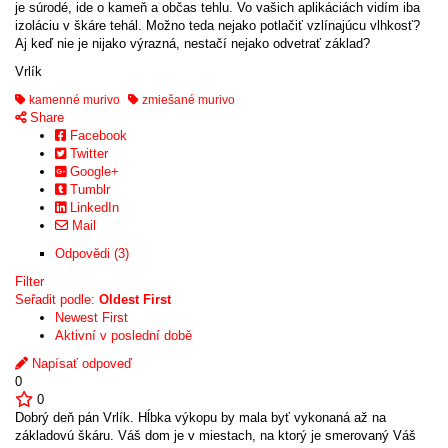
je súrodé, ide o kameň a občas tehlu. Vo vašich aplikáciách vidím iba
izoláciu v škáre tehál. Možno teda nejako potlačiť vzlínajúcu vlhkosť?
Aj keď nie je nijako výrazná, nestačí nejako odvetrať základ?
Vrlík
kamenné murivo
zmiešané murivo
Share
Facebook
Twitter
Google+
Tumblr
LinkedIn
Mail
Odpovědi (3)
Filter
Seřadit podle:
Oldest First
Newest First
Aktivní v poslední době
Napísať odpoveď
0
0
Dobrý deň pán Vrlík. Hĺbka výkopu by mala byť vykonaná až na
základovú škáru. Váš dom je v miestach, na ktorý je smerovaný Váš