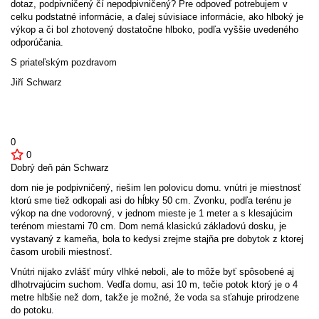
dotaz, podpivničený čí nepodpivničený? Pre odpoveď potrebujem v
celku podstatné informácie, a ďalej súvisiace informácie, ako hlboký je
výkop a či bol zhotovený dostatočne hlboko, podľa vyššie uvedeného
odporúčania.
S priateľským pozdravom
Jiří Schwarz
0
0
Dobrý deň pán Schwarz
dom nie je podpivničený, riešim len polovicu domu. vnútri je miestnosť
ktorú sme tiež odkopali asi do hĺbky 50 cm. Zvonku, podľa terénu je
výkop na dne vodorovný, v jednom mieste je 1 meter a s klesajúcim
terénom miestami 70 cm. Dom nemá klasickú základovú dosku, je
vystavaný z kameňa, bola to kedysi zrejme stajňa pre dobytok z ktorej
časom urobili miestnosť.
Vnútri nijako zvlášť múry vlhké neboli, ale to môže byť spôsobené aj
dlhotrvajúcim suchom. Vedľa domu, asi 10 m, tečie potok ktorý je o 4
metre hlbšie než dom, takže je možné, že voda sa sťahuje prirodzene
do potoku.