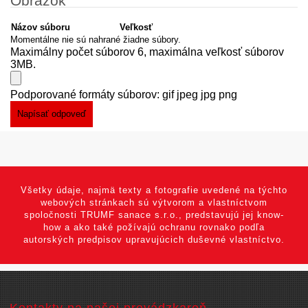
Obrázok
Názov súboru
Veľkosť
Momentálne nie sú nahrané žiadne súbory.
Maximálny počet súborov 6, maximálna veľkosť súborov
3MB.
Podporované formáty súborov: gif jpeg jpg png
Všetky údaje, najmä texty a fotografie uvedené na týchto
webových stránkach sú výtvorom a vlastníctvom
spoločnosti TRUMF sanace s.r.o., predstavujú jej know-
how a ako také požívajú ochranu rovnako podľa
autorských predpisov upravujúcich duševné vlastníctvo.