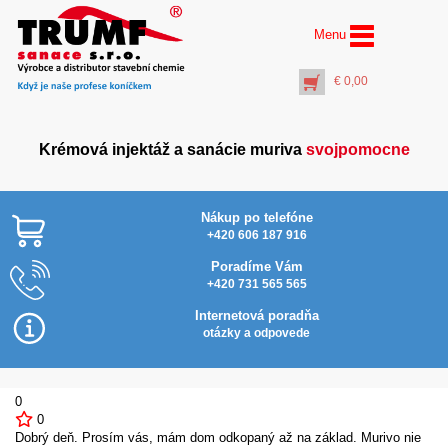
Menu
€
0,00
Krémová injektáž a sanácie muriva
svojpomocne
Nákup po telefóne
+420 606 187 916
Poradíme Vám
+420 731 565 565
Injektážna pištoľ pre
balenie “saláma” s PET
Internetová poradňa
rúrkou 500 mm
otázky a odpovede
€
14,50
+
PŘIDAT DO KOŠÍKU
0
0
Dobrý deň. Prosím vás, mám dom odkopaný až na základ. Murivo nie