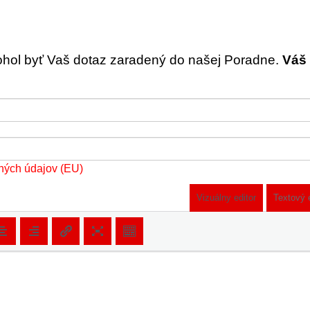
ohol byť Vaš dotaz zaradený do našej Poradne.
Váš 
ných údajov (EU)
Vizuálny editor
Textový 