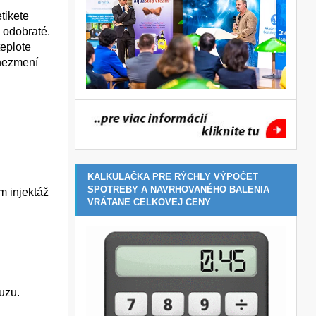
tikete
 odobraté.
teplote
 nezmení
KALKULAČKA PRE RÝCHLY VÝPOČET
SPOTREBY A NAVRHOVANÉHO BALENIA
m injektáž
VRÁTANE CELKOVEJ CENY
uzu.