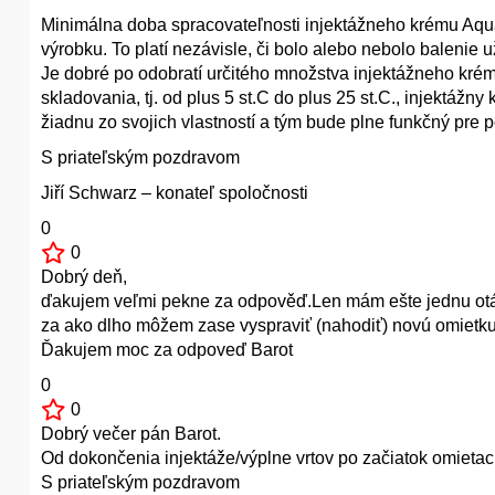
Minimálna doba spracovateľnosti injektážneho krému Aqua
výrobku. To platí nezávisle, či bolo alebo nebolo balenie
Je dobré po odobratí určitého množstva injektážneho krém
skladovania, tj. od plus 5 st.C do plus 25 st.C., injekt
žiadnu zo svojich vlastností a tým bude plne funkčný pre p
S priateľským pozdravom
Jiří Schwarz – konateľ spoločnosti
0
0
Dobrý deň,
ďakujem veľmi pekne za odpověď.Len mám ešte jednu otáz
za ako dlho môžem zase vyspraviť (nahodiť) novú omietk
Ďakujem moc za odpoveď Barot
0
0
Dobrý večer pán Barot.
Od dokončenia injektáže/výplne vrtov po začiatok omieta
S priateľským pozdravom