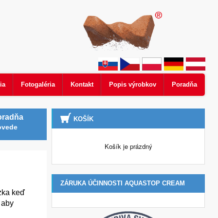
ia
Fotogaléria
Kontakt
Popis výrobkov
Poradňa
oradňa
KOŠÍK
ovede
Košík je prázdný
ZÁRUKA ÚČINNOSTI AQUASTOP CREAM
zka keď
 aby