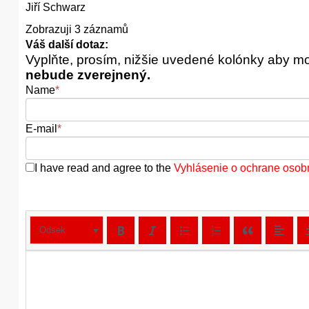
Jiří Schwarz
Zobrazuji 3 záznamů
Váš další dotaz:
Vyplňte, prosím, nižšie uvedené kolónky aby m
nebude zverejnený.
Name
*
E-mail
*
I have read and agree to the
Vyhlásenie o ochrane osob
Odsek