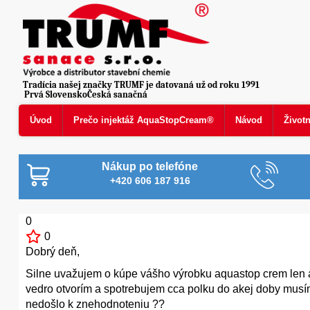
Tradícia našej značky TRUMF je datovaná už od roku 1991
Prvá SlovenskoČeská sanačná
Úvod
Prečo injektáž AquaStopCream®
Návod
Život
Nákup po telefóne
+420 606 187 916
0
0
Dobrý deň,
Silne uvažujem o kúpe vášho výrobku aquastop crem len 
vedro otvorím a spotrebujem cca polku do akej doby musí
nedošlo k znehodnoteniu ??