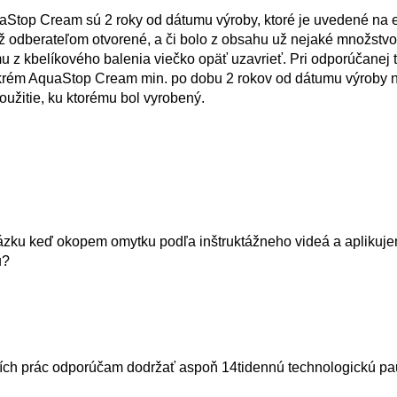
Stop Cream sú 2 roky od dátumu výroby, ktoré je uvedené na e
 už odberateľom otvorené, a či bolo z obsahu už nejaké množstvo
u z kbelíkového balenia viečko opäť uzavrieť. Pri odporúčanej 
ážny krém AquaStop Cream min. po dobu 2 rokov od dátumu výroby
oužitie, ku ktorému bol vyrobený.
ku keď okopem omytku podľa inštruktážneho videá a aplikuje
u?
cích prác odporúčam dodržať aspoň 14tidennú technologickú pa