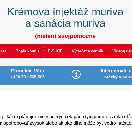
Krémová injektáž muriva
a sanácia muriva
(nielen) svojpomocne
nosť
Popis krému
E-SHOP
Výpočet a cenník
Videogalér
Poradíme Vám
Internetová p
+420 731 565 565
otázky a odp
aplikáciu plánujem vo viacerých etapách tým pádom vzniká otá
m spotrebovať zvyšok alebo ak ako dlho môže byť vedro načaté