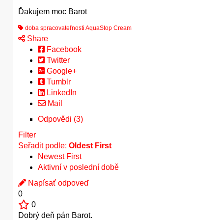
Ďakujem moc Barot
doba spracovateľnosti AquaStop Cream
Share
Facebook
Twitter
Google+
Tumblr
LinkedIn
Mail
Odpovědi (3)
Filter
Seřadit podle:
Oldest First
Newest First
Aktivní v poslední době
Napísať odpoveď
0
0
Dobrý deň pán Barot.