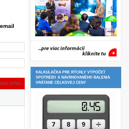
email
KALKULAČKA PRE RÝCHLY VÝPOČET
SPOTREBY A NAVRHOVANÉHO BALENIA
VRÁTANE CELKOVEJ CENY
editor (HTML)