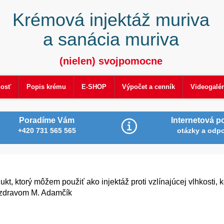
Krémová injektáž muriva
a sanácia muriva
(nielen) svojpomocne
nosť
Popis krému
E-SHOP
Výpočet a cenník
Videogalér
Poradíme Vám
Internetová p
+420 731 565 565
otázky a odp
ukt, ktorý môžem použiť ako injektáž proti vzlínajúcej vlhkosti, 
ozdravom M. Adamčík