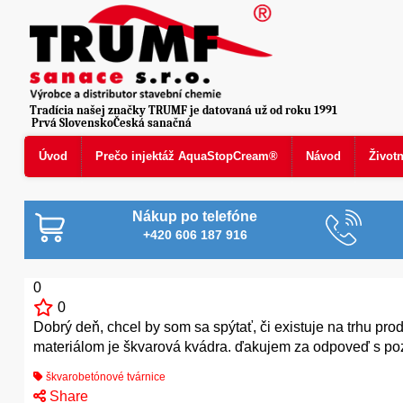
Tradícia našej značky TRUMF je datovaná už od roku 1991
Prvá SlovenskoČeská sanačná
Úvod
Prečo injektáž AquaStopCream®
Návod
Život
Nákup po telefóne
+420 606 187 916
0
0
Dobrý deň, chcel by som sa spýtať, či existuje na trhu prod
materiálom je škvarová kvádra. ďakujem za odpoveď s p
škvarobetónové tvárnice
Share