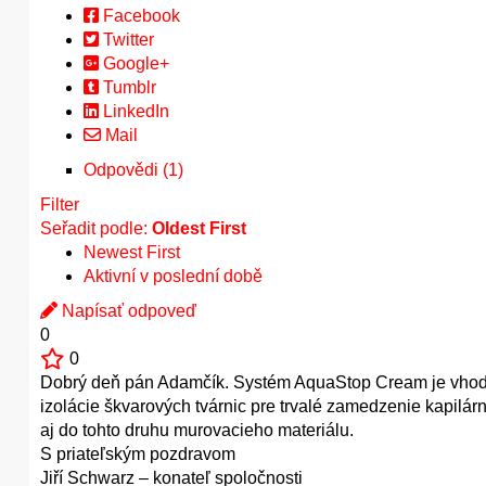
Facebook
Twitter
Google+
Tumblr
LinkedIn
Mail
Odpovědi (1)
Filter
Seřadit podle:
Oldest First
Newest First
Aktivní v poslední době
Napísať odpoveď
0
0
Dobrý deň pán Adamčík. Systém AquaStop Cream je vhodný 
izolácie škvarových tvárnic pre trvalé zamedzenie kapilárn
aj do tohto druhu murovacieho materiálu.
S priateľským pozdravom
Jiří Schwarz – konateľ spoločnosti