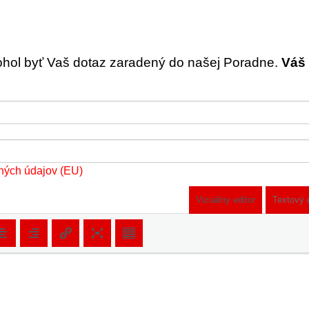
ohol byť Vaš dotaz zaradený do našej Poradne.
Váš 
ných údajov (EU)
Vizuálny editor
Textový 