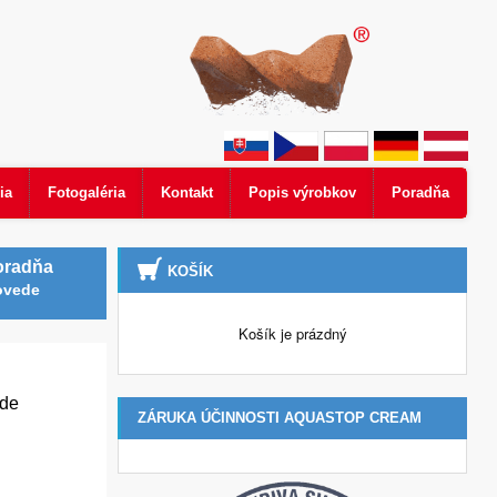
ia
Fotogaléria
Kontakt
Popis výrobkov
Poradňa
oradňa
KOŠÍK
ovede
Košík je prázdný
kde
ZÁRUKA ÚČINNOSTI AQUASTOP CREAM