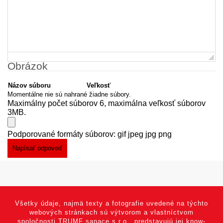
Obrázok
Názov súboru
Veľkosť
Momentálne nie sú nahrané žiadne súbory.
Maximálny počet súborov 6, maximálna veľkosť súborov
3MB.
Podporované formáty súborov: gif jpeg jpg png
Všetky údaje, najmä texty a fotografie uvedené na týchto
webových stránkach sú výtvorom a vlastníctvom
spoločnosti TRUMF sanace s.r.o., predstavujú jej know-