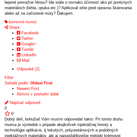
lepené prevažne hlinou? Ide stále o rovnakú účinnosť ako pri poréznych
materiáloch (tehla, opuka etc.)? Aplikovať ešte pred opravou škárovania
alebo až na začistené múry? Ďakujem.
kamenné murivo
Share
Facebook
Twitter
Google+
Tumblr
LinkedIn
Mail
Odpovědi (2)
Filter
Seřadit podle:
Oldest First
Newest First
Aktivní v poslední době
Napísať odpoveď
0
0
Dobrý deň, bohužiaľ Vám musím odpovedať takto: Pri tomto druhu
muriva je výsledok v prípade akejkoľvek injektážnej hmoty a
technológie aplikácie, tj tekutých, polyuretánových a podobných
injektážnych materiálov, ale aj najspoľahlivejšie metódy krémovej