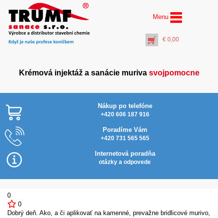
Menu
€
0,00
Krémová injektáž a sanácie muriva
svojpomocne
Nákup po telefóne
+420 606 187 916
Poradíme Vám
+420 731 565 565
PROFI Prostrekovač
vrtov+rúrka 100 cm (k
Internetová poradňa
aplikácii Inject
otázky a odpovede
Activator)
€
20,00
+
PŘIDAT DO KOŠÍKU
0
0
Dobrý deň. Ako, a či aplikovať na kamenné, prevažne bridlicové murivo,