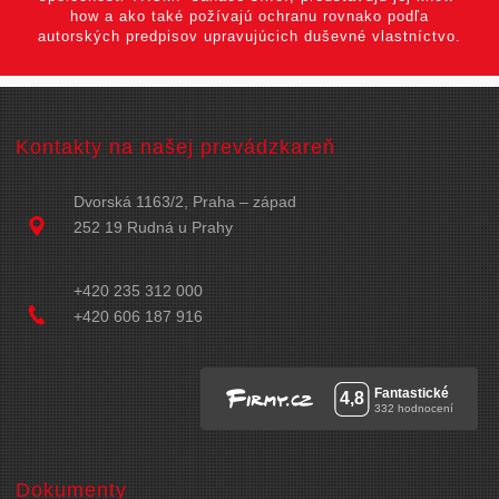
how a ako také požívajú ochranu rovnako podľa
autorských predpisov upravujúcich duševné vlastníctvo.
Kontakty na našej prevádzkareň
Dvorská 1163/2, Praha – západ
252 19 Rudná u Prahy
+420 235 312 000
+420 606 187 916
Dokumenty