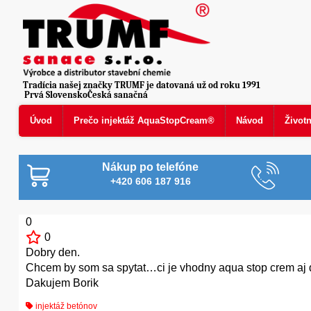
Tradícia našej značky TRUMF je datovaná už od roku 1991
Prvá SlovenskoČeská sanačná
Úvod
Prečo injektáž AquaStopCream®
Návod
Život
Nákup po telefóne
+420 606 187 916
0
0
Dobry den.
Chcem by som sa spytat…ci je vhodny aqua stop crem aj d
Dakujem Borik
injektáž betónov