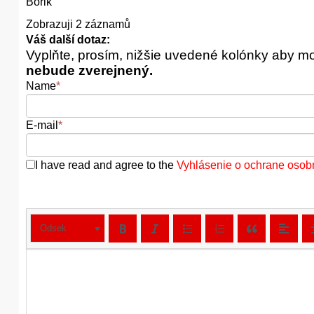
Borik
Zobrazuji 2 záznamů
Váš další dotaz:
Vyplňte, prosím, nižšie uvedené kolónky aby m
nebude zverejnený.
Name
*
E-mail
*
I have read and agree to the
Vyhlásenie o ochrane osob
Odsek