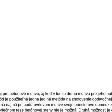
 pre betónové murivo, aj keď v tomto druhu muriva pre jeho hu
tód je použiteľná jedna jediná metóda na zhotovenie dodatočne
 má najmä pri podúrovňovom murive svoje priestorové obmedzen
priečnom reze betónovej steny nie je možná. Druhá možnosť je