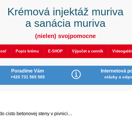
Krémová injektáž muriva
a sanácia muriva
(nielen) svojpomocne
nosť
Popis krému
E-SHOP
Výpočet a cenník
Videogalér
Poradíme Vám
Internetová p
+420 731 565 565
otázky a odp
o cisto betonovej steny v pivnici…