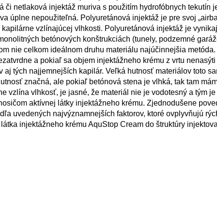
á či netlaková injektáž muriva s použitím hydrofóbnych tekutín j
 úplne nepoužiteľná. Polyuretánová injektáž je pre svoj „airba
apilárne vzlínajúcej vlhkosti. Polyuretánová injektáž je vynik
monolitných betónových konštrukciách (tunely, podzemné garáže
ašom nie celkom ideálnom druhu materiálu najúčinnejšia metóda.
atvrdne a pokiaľ sa objem injektážneho krému z vrtu nenasýti 
v aj tých najjemnejších kapilár. Veľká hutnosť materiálov toto 
hutnosť značná, ale pokiaľ betónová stena je vlhká, tak tam m
vzlína vlhkosť, je jasné, že materiál nie je vodotesný a tým je 
 nosičom aktívnej látky injektážneho krému. Zjednodušene pov
podľa uvedených najvýznamnejších faktorov, ktoré ovplyvňujú rýc
a látka injektážneho krému AquStop Cream do štruktúry injekto