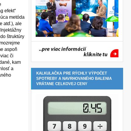
e
g efekt“
ajúca metóda
 atď.), ale
 Injektážny
do štruktúry
samozrejme
áme aspoň
viac či
edané, kam
hlosť a
KALKULAČKA PRE RÝCHLY VÝPOČET
vaného
SPOTREBY A NAVRHOVANÉHO BALENIA
VRÁTANE CELKOVEJ CENY