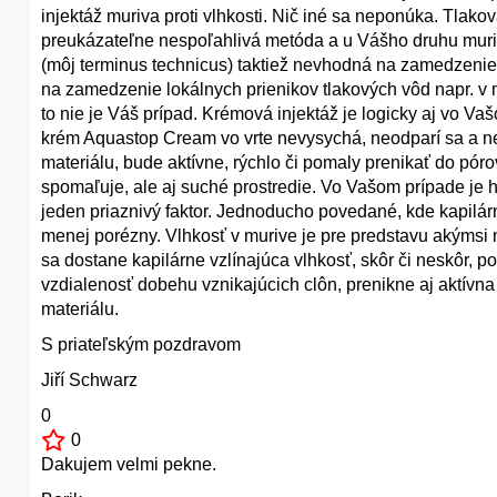
injektáž muriva proti vlhkosti. Nič iné sa neponúka. Tlakov
preukázateľne nespoľahlivá metóda a u Vášho druhu muriva
(môj terminus technicus) taktiež nevhodná na zamedzenie k
na zamedzenie lokálnych prienikov tlakových vôd napr. v 
to nie je Váš prípad. Krémová injektáž je logicky aj vo V
krém Aquastop Cream vo vrte nevysychá, neodparí sa a nez
materiálu, bude aktívne, rýchlo či pomaly prenikať do póro
spomaľuje, ale aj suché prostredie. Vo Vašom prípade je 
jeden priaznivý faktor. Jednoducho povedané, kde kapilárne 
menej porézny. Vlhkosť v murive je pre predstavu akýmsi
sa dostane kapilárne vzlínajúca vlhkosť, skôr či neskôr, 
vzdialenosť dobehu vznikajúcich clôn, prenikne aj aktívn
materiálu.
S priateľským pozdravom
Jiří Schwarz
0
0
Dakujem velmi pekne.