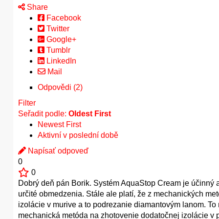
Share
Facebook
Twitter
Google+
Tumblr
LinkedIn
Mail
Odpovědi (2)
Filter
Seřadit podle:
Oldest First
Newest First
Aktivní v poslední době
Napísať odpoveď
0
0
Dobrý deň pán Borik. Systém AquaStop Cream je účinný aj
určité obmedzenia. Stále ale platí, že z mechanických me
izolácie v murive a to podrezanie diamantovým lanom. To
mechanická metóda na zhotovenie dodatočnej izolácie v 