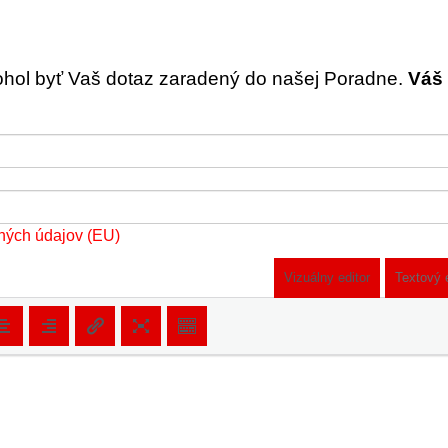
ohol byť Vaš dotaz zaradený do našej Poradne.
Váš 
ných údajov (EU)
Vizuálny editor
Textový 