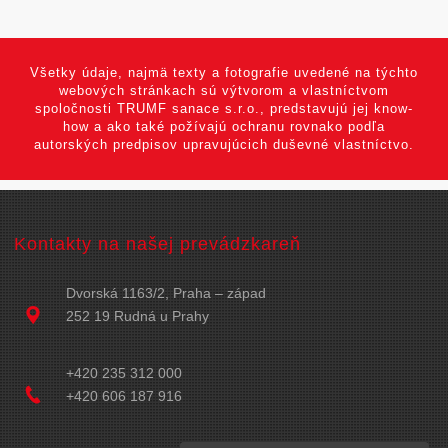
Všetky údaje, najmä texty a fotografie uvedené na týchto
webových stránkach sú výtvorom a vlastníctvom
spoločnosti TRUMF sanace s.r.o., predstavujú jej know-
how a ako také požívajú ochranu rovnako podľa
autorských predpisov upravujúcich duševné vlastníctvo.
Kontakty na našej prevádzkareň
Dvorská 1163/2, Praha – západ
252 19 Rudná u Prahy
+420 235 312 000
+420 606 187 916