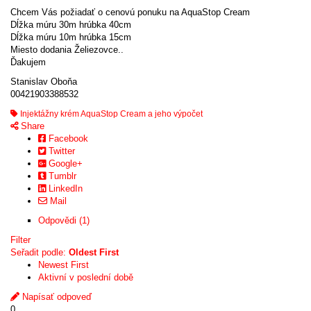
Chcem Vás požiadať o cenovú ponuku na AquaStop Cream
Dĺžka múru 30m hrúbka 40cm
Dĺžka múru 10m hrúbka 15cm
Miesto dodania Želiezovce..
Ďakujem
Stanislav Oboňa
00421903388532
Injektážny krém AquaStop Cream a jeho výpočet
Share
Facebook
Twitter
Google+
Tumblr
LinkedIn
Mail
Odpovědi (1)
Filter
Seřadit podle:
Oldest First
Newest First
Aktivní v poslední době
Napísať odpoveď
0