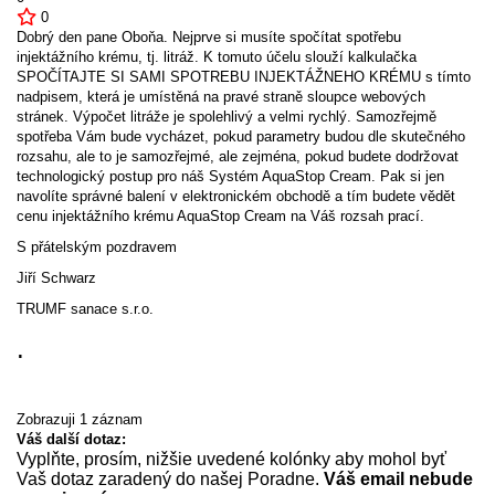
0
Dobrý den pane Oboňa. Nejprve si musíte spočítat spotřebu
injektážního krému, tj. litráž. K tomuto účelu slouží kalkulačka
SPOČÍTAJTE SI SAMI SPOTREBU INJEKTÁŽNEHO KRÉMU s tímto
nadpisem, která je umístěná na pravé straně sloupce webových
stránek. Výpočet litráže je spolehlivý a velmi rychlý. Samozřejmě
spotřeba Vám bude vycházet, pokud parametry budou dle skutečného
rozsahu, ale to je samozřejmé, ale zejména, pokud budete dodržovat
technologický postup pro náš Systém AquaStop Cream. Pak si jen
navolíte správné balení v elektronickém obchodě a tím budete vědět
cenu injektážního krému AquaStop Cream na Váš rozsah prací.
S přátelským pozdravem
Jiří Schwarz
TRUMF sanace s.r.o.
.
Zobrazuji 1 záznam
Váš další dotaz:
Vyplňte, prosím, nižšie uvedené kolónky aby mohol byť
Vaš dotaz zaradený do našej Poradne.
Váš email nebude