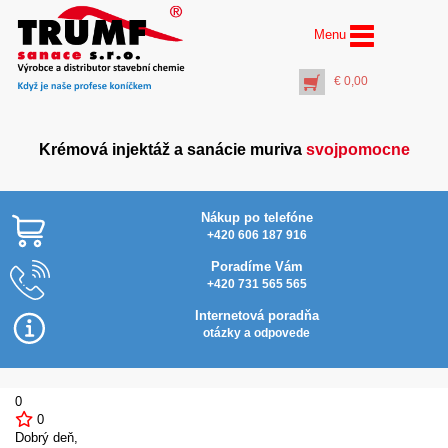
Menu
€
0,00
Krémová injektáž a sanácie muriva
svojpomocne
Nákup po telefóne
+420 606 187 916
Poradíme Vám
+420 731 565 565
AquaStop Cream® –
Najlacnejšie v SR
vedro 10 litrov
Internetová poradňa
€
218,00
otázky a odpovede
+
PŘIDAT DO KOŠÍKU
0
0
Dobrý deň,