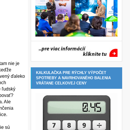
tam nie je
 keďže
KALKULAČKA PRE RÝCHLY VÝPOČET
avený ďaleko
SPOTREBY A NAVRHOVANÉHO BALENIA
och
VRÁTANE CELKOVEJ CENY
e ľudský
ybovať?
. Ale
ončenia
ice.
ie sú