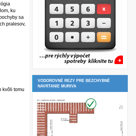
lógia
lom, ku
zpochyby sa
ch pralesov,
VODOROVNÉ REZY PRE BEZCHYBNÉ
NAVRTANIE MURIVA
 kvôli tomu