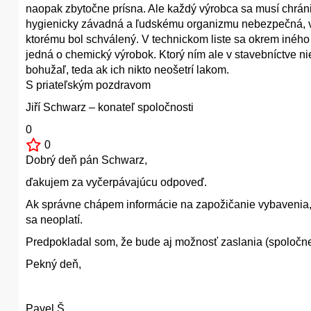
naopak zbytočne prísna. Ale každý výrobca sa musí chráni
hygienicky závadná a ľudskému organizmu nebezpečná, vý
ktorému bol schválený. V technickom liste sa okrem iného 
jedná o chemický výrobok. Ktorý ním ale v stavebníctve n
bohužaľ, teda ak ich nikto neošetrí lakom.
S priateľským pozdravom
Jiří Schwarz – konateľ spoločnosti
0
0
Dobrý deň pán Schwarz,
ďakujem za vyčerpávajúcu odpoveď.
Ak správne chápem informácie na zapožičanie vybavenia, j
sa neoplatí.
Predpokladal som, že bude aj možnosť zaslania (spoločne
Pekný deň,
Pavel Š