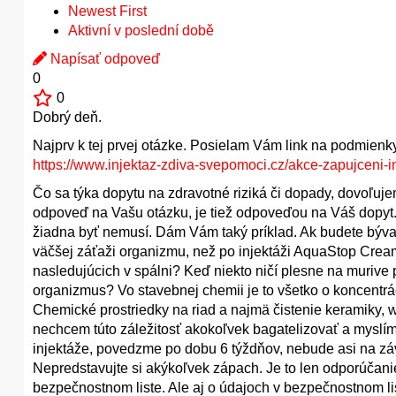
Newest First
Aktivní v poslední době
Napísať odpoveď
0
0
Dobrý deň.
Najprv k tej prvej otázke. Posielam Vám link na podmienk
https://www.injektaz-zdiva-svepomoci.cz/akce-zapujceni-i
Čo sa týka dopytu na zdravotné riziká či dopady, dovoľujem
odpoveď na Vašu otázku, je tiež odpoveďou na Váš dopyt
žiadna byť nemusí. Dám Vám taký príklad. Ak budete bývať
väčšej záťaži organizmu, než po injektáži AquaStop Cream
nasledujúcich v spálni? Keď niekto ničí plesne na murive
organizmus? Vo stavebnej chemii je to všetko o koncentr
Chemické prostriedky na riad a najmä čistenie keramiky,
nechcem túto záležitosť akokoľvek bagatelizovať a myslím
injektáže, povedzme po dobu 6 týždňov, nebude asi na záv
Nepredstavujte si akýkoľvek zápach. Je to len odporúčanie
bezpečnostnom liste. Ale aj o údajoch v bezpečnostnom lis