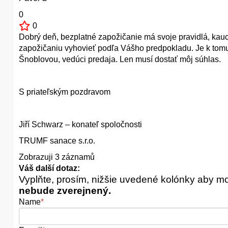
0
0
Dobrý deň, bezplatné zapožičanie má svoje pravidlá, kauci
zapožičaniu vyhovieť podľa Vášho predpokladu. Je k tomu 
Šnoblovou, vedúci predaja. Len musí dostať môj súhlas.
S priateľským pozdravom
Jiří Schwarz – konateľ spoločnosti
TRUMF sanace s.r.o.
Zobrazuji 3 záznamů
Váš další dotaz:
Vyplňte, prosím, nižšie uvedené kolónky aby m
nebude zverejnený.
Name
*