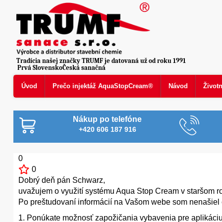
Tradícia našej značky TRUMF je datovaná už od roku 1991
Prvá SlovenskoČeská sanačná
Úvod
Prečo injektáž AquaStopCream®
Návod
Život
Nákup po telefóne
+420 606 187 916
0
0
Dobrý deň pán Schwarz,
uvažujem o využití systému Aqua Stop Cream v staršom 
Po preštudovaní informácií na Vašom webe som nenašiel
1. Ponúkate možnosť zapožičania vybavenia pre aplikáciu