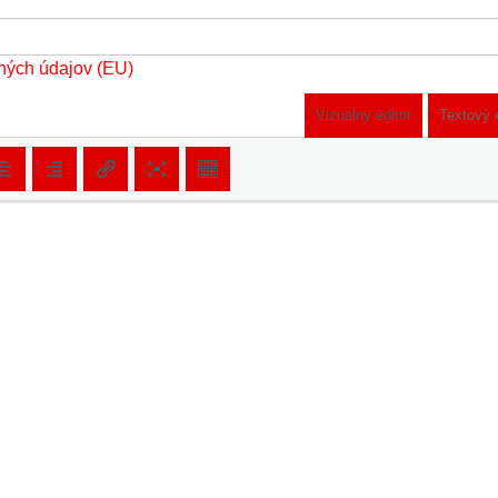
ných údajov (EU)
Vizuálny editor
Textový 