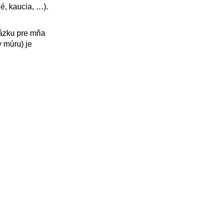
é, kaucia, …).
tázku pre mňa
y múru) je