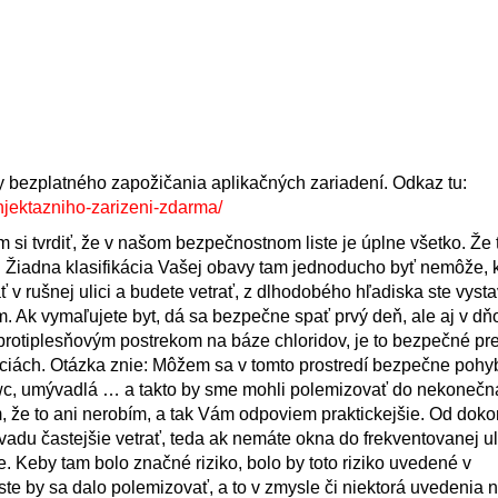
y bezplatného zapožičania aplikačných zariadení. Odkaz tu:
njektazniho-zarizeni-zdarma/
 si tvrdiť, že v našom bezpečnostnom liste je úplne všetko. Že 
. Žiadna klasifikácia Vašej obavy tam jednoducho byť nemôže,
 v rušnej ulici a budete vetrať, z dlhodobého hľadiska ste vyst
. Ak vymaľujete byt, dá sa bezpečne spať prvý deň, ale aj v dň
 protiplesňovým postrekom na báze chloridov, je to bezpečné pr
áciách. Otázka znie: Môžem sa v tomto prostredí bezpečne poh
 wc, umývadlá … a takto by sme mohli polemizovať do nekonečna
, že to ani nerobím, a tak Vám odpoviem praktickejšie. Od dok
adu častejšie vetrať, teda ak nemáte okna do frekventovanej ul
. Keby tam bolo značné riziko, bolo by toto riziko uvedené v
te by sa dalo polemizovať, a to v zmysle či niektorá uvedenia n