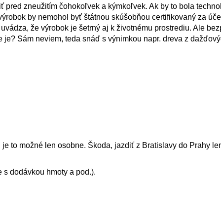
ť pred zneužitím čohokoľvek a kýmkoľvek. Ak by to bola techno
robok by nemohol byť štátnou skúšobňou certifikovaný za úče
uvádza, že výrobok je šetrný aj k životnému prostrediu. Ale be
ie je? Sám neviem, teda snáď s výnimkou napr. dreva z dažďový
e to možné len osobne. Škoda, jazdiť z Bratislavy do Prahy len
 s dodávkou hmoty a pod.).