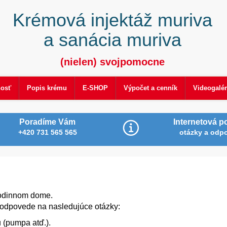
Krémová injektáž muriva
a sanácia muriva
(nielen) svojpomocne
nosť
Popis krému
E-SHOP
Výpočet a cenník
Videogalér
Poradíme Vám
Internetová p
+420 731 565 565
otázky a odp
rodinnom dome.
 odpovede na nasledujúce otázky:
 (pumpa atď.).