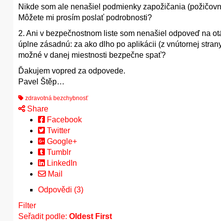
Nikde som ale nenašiel podmienky zapožičania (požičovn
Môžete mi prosím poslať podrobnosti?
2. Ani v bezpečnostnom liste som nenašiel odpoveď na o
úplne zásadnú: za ako dlho po aplikácii (z vnútornej stran
možné v danej miestnosti bezpečne spať?
Ďakujem vopred za odpovede.
Pavel Štěp…
zdravotná bezchybnosť
Share
Facebook
Twitter
Google+
Tumblr
LinkedIn
Mail
Odpovědi (3)
Filter
Seřadit podle:
Oldest First