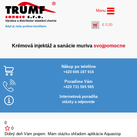
Menu
€
0,00
Krémová injektáž a sanácie muriva
svojpomocne
Nákup po telefóne
+420 606 187 916
Poradíme Vám
+420 731 565 565
AquaStop Cream® –
Najlacnejšie v SR
vedro 5 litrov
Internetová poradňa
€
117,00
otázky a odpovede
+
PŘIDAT DO KOŠÍKU
0
0
Dobrý deň Vám prajem. Mám otázku ohľadom aplikácie Aquastop