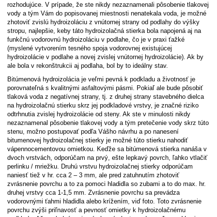
rozhodujúce. V prípade, že ste nikdy nezaznamenali pôsobenie tlakovej
vody a tým Vám do popisovanej miestnosti nenatekala voda, je možné
zhotoviť zvislú hydroizoláciu z vnútornej strany od podlahy do výšky
stropu, najlepšie, keby táto hydroizolačná stierka bola napojená aj na
funkčnú vodorovnú hydroizoláciu v podlahe, čo je v praxi ťažké
(myslené vytvorením tesného spoja vodorovnej existujúcej
hydroizolácie v podlahe a novej zvislej vnútornej hydroizolácie). Ak by
ale bola v rekonštrukcii aj podlaha, bol by to ideálny stav.
Bitúmenová hydroizolácia je veľmi pevná k podkladu a životnosť je
porovnateľná s kvalitnými asfaltovými pásmi. Pokiaľ ale bude pôsobiť
tlaková voda z negatívnej strany, tj. z druhej strany stavebného dielca
na hydroizolačnú stierku skrz jej podkladové vrstvy, je značné riziko
odtrhnutia zvislej hydroizolácie od steny. Ak ste v minulosti nikdy
nezaznamenal pôsobenie tlakovej vody a tým pretečenie vody skrz túto
stenu, možno postupovať podľa Vášho návrhu a po nanesení
bitumenovej hydroizolačnej stierky je možné túto stierku nahodiť
vápennocementovou omietkou. Keďže sa bitúmenová stierka nanáša v
dvoch vrstvách, odporúčam na prvý, ešte lepkavý povrch, ľahko vtlačiť
perlinku / mriežku. Druhú vrstvu hydroizolačnej stierky odporúčam
naniesť tiež v hr. cca 2 – 3 mm, ale pred zatuhnutím zhotoviť
zvrásnenie povrchu a to za pomoci hladidla so zubami a to do max. hr.
druhej vrstvy cca 1-1,5 mm. Zvrásnenie povrchu sa prevádza
vodorovnými ťahmi hladidla alebo krížením, viď foto. Toto zvrásnenie
povrchu zvýši priľnavosť a pevnosť omietky k hydroizolačnému