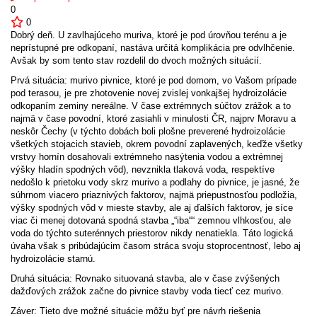
0
0
Dobrý deň. U zavlhajúceho muriva, ktoré je pod úrovňou terénu a je
neprístupné pre odkopaní, nastáva určitá komplikácia pre odvlhčenie.
Avšak by som tento stav rozdelil do dvoch možných situácií.
Prvá situácia: murivo pivnice, ktoré je pod domom, vo Vašom prípade
pod terasou, je pre zhotovenie novej zvislej vonkajšej hydroizolácie
odkopaním zeminy nereálne. V čase extrémnych súčtov zrážok a to
najmä v čase povodní, ktoré zasiahli v minulosti ČR, najprv Moravu a
neskôr Čechy (v týchto dobách boli plošne preverené hydroizolácie
všetkých stojacich stavieb, okrem povodní zaplavených, keďže všetky
vrstvy hornín dosahovali extrémneho nasýtenia vodou a extrémnej
výšky hladín spodných vôd), nevznikla tlaková voda, respektíve
nedošlo k prietoku vody skrz murivo a podlahy do pivnice, je jasné, že
súhrnom viacero priaznivých faktorov, najmä priepustnosťou podložia,
výšky spodných vôd v mieste stavby, ale aj ďalších faktorov, je síce
viac či menej dotovaná spodná stavba „“iba““ zemnou vlhkosťou, ale
voda do týchto suterénnych priestorov nikdy nenatiekla. Táto logická
úvaha však s pribúdajúcim časom stráca svoju stoprocentnosť, lebo aj
hydroizolácie starnú.
Druhá situácia: Rovnako situovaná stavba, ale v čase zvýšených
dažďových zrážok začne do pivnice stavby voda tiecť cez murivo.
Záver: Tieto dve možné situácie môžu byť pre návrh riešenia