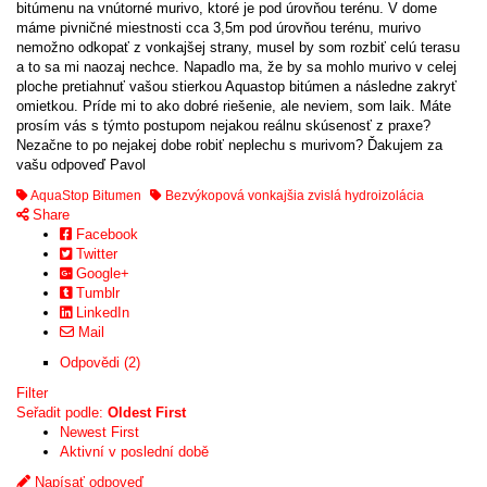
bitúmenu na vnútorné murivo, ktoré je pod úrovňou terénu. V dome
máme pivničné miestnosti cca 3,5m pod úrovňou terénu, murivo
nemožno odkopať z vonkajšej strany, musel by som rozbiť celú terasu
a to sa mi naozaj nechce. Napadlo ma, že by sa mohlo murivo v celej
ploche pretiahnuť vašou stierkou Aquastop bitúmen a následne zakryť
omietkou. Príde mi to ako dobré riešenie, ale neviem, som laik. Máte
prosím vás s týmto postupom nejakou reálnu skúsenosť z praxe?
Nezačne to po nejakej dobe robiť neplechu s murivom? Ďakujem za
vašu odpoveď Pavol
AquaStop Bitumen
Bezvýkopová vonkajšia zvislá hydroizolácia
Share
Facebook
Twitter
Google+
Tumblr
LinkedIn
Mail
Odpovědi (2)
Filter
Seřadit podle:
Oldest First
Newest First
Aktivní v poslední době
Napísať odpoveď