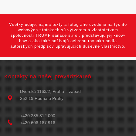
Všetky údaje, najmä texty a fotografie uvedené na týchto
webových stránkach sú výtvorom a vlastníctvom
spoločnosti TRUMF sanace s.r.o., predstavujú jej know-
how a ako také požívajú ochranu rovnako podľa
autorských predpisov upravujúcich duševné vlastníctvo.
Kontakty na našej prevádzkareň
Dvorská 1163/2, Praha – západ
252 19 Rudná u Prahy
+420 235 312 000
+420 606 187 916