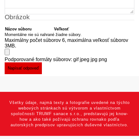
Obrázok
Názov súboru
Veľkosť
Momentálne nie sú nahrané žiadne súbory.
Maximálny počet súborov 6, maximálna veľkosť súborov
3MB.
Podporované formáty súborov: gif jpeg jpg png
Všetky údaje, najmä texty a fotografie uvedené na týchto
webových stránkach sú výtvorom a vlastníctvom
spoločnosti TRUMF sanace s.r.o., predstavujú jej know-
how a ako také požívajú ochranu rovnako podľa
autorských predpisov upravujúcich duševné vlastníctvo.