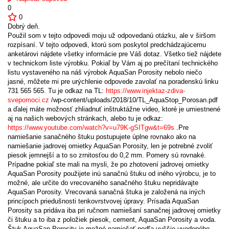
0
0
Dobrý deň.
Použil som v tejto odpovedi moju už odpovedanú otázku, ale v širšom
rozpísaní. V tejto odpovedi, ktorú som poskytol predchádzajúcemu
anketárovi nájdete všetky informácie pre Váš dotaz. Všetko tiež nájdete
v technickom liste výrobku. Pokiaľ by Vám aj po prečítaní technického
listu vystaveného na náš výrobok AquaSan Porosity nebolo niečo
jasné, môžete mi pre urýchlenie odpovede zavolať na poradenskú linku
731 565 565. Tu je odkaz na TL:
https://www.injektaz-zdiva-
svepomoci.cz
/wp-content/uploads/2018/10/TL_AquaStop_Porosan.pdf
a ďalej máte možnosť zhliadnuť inštruktážne video, ktoré je umiestnené
aj na našich webových stránkach, alebo tu je odkaz:
https://www.youtube.com/watch?v=u79K-gSITgw&t=69s
.Pre
namiešanie sanačného štuku postupujete úplne rovnako ako na
namiešanie jadrovej omietky AquaSan Porosity, len je potrebné zvoliť
piesok jemnejší a to so zrnitosťou do 0,2 mm. Pomery sú rovnaké.
Prípadne pokiaľ ste mali na mysli, že po zhotovení jadrovej omietky
AquaSan Porosity použijete inú sanačnú štuku od iného výrobcu, je to
možné, ale určite do vrecovaného sanačného štuku nepridávajte
AquaSan Porosity. Vrecovaná sanačná štuka je založená na iných
princípoch priedušnosti tenkovrstvovej úpravy. Prísada AquaSan
Porosity sa pridáva iba pri ručnom namiešaní sanačnej jadrovej omietky
či štuku a to iba z položiek piesok, cement, AquaSan Porosity a voda.
Štuk AquaSan Porosity je možné namiešať podľa vyššie uvedeného