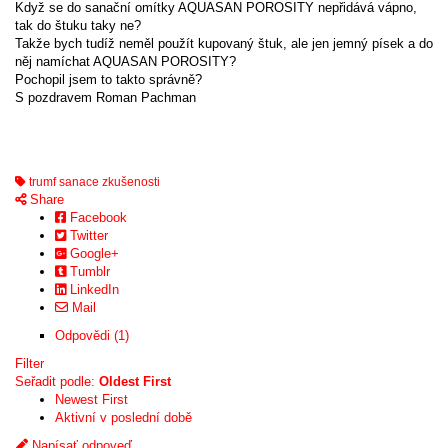
Když se do sanační omítky AQUASAN POROSITY nepřidává vápno,
tak do štuku taky ne?
Takže bych tudíž neměl použít kupovaný štuk, ale jen jemný písek a do
něj namíchat AQUASAN POROSITY?
Pochopil jsem to takto správně?
S pozdravem Roman Pachman
trumf sanace zkušenosti
Share
Facebook
Twitter
Google+
Tumblr
LinkedIn
Mail
Odpovědi (1)
Filter
Seřadit podle:
Oldest First
Newest First
Aktivní v poslední době
Napísať odpoveď