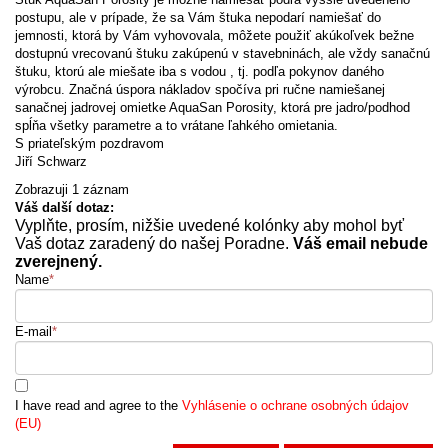
postupu, ale v prípade, že sa Vám štuka nepodarí namiešať do
jemnosti, ktorá by Vám vyhovovala, môžete použiť akúkoľvek bežne
dostupnú vrecovanú štuku zakúpenú v stavebninách, ale vždy sanačnú
štuku, ktorú ale miešate iba s vodou , tj. podľa pokynov daného
výrobcu. Značná úspora nákladov spočíva pri ručne namiešanej
sanačnej jadrovej omietke AquaSan Porosity, ktorá pre jadro/podhod
spĺňa všetky parametre a to vrátane ľahkého omietania.
S priateľským pozdravom
Jiří Schwarz
Zobrazuji 1 záznam
Váš další dotaz:
Vyplňte, prosím, nižšie uvedené kolónky aby mohol byť
Vaš dotaz zaradený do našej Poradne.
Váš email nebude
zverejnený.
Name
*
E-mail
*
I have read and agree to the
Vyhlásenie o ochrane osobných údajov
(EU)