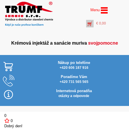
Menu
€
0,00
Krémová injektáž a sanácie muriva
svojpomocne
Nákup po telefóne
+420 606 187 916
Poradíme Vám
+420 731 565 565
Vrták Ø 14 mm dĺžka
350 mm ……
Internetová poradňa
(pracovná dĺžka 270
otázky a odpovede
mm)
€
5,50
+
PŘIDAT DO KOŠÍKU
0
0
Dobrý den!