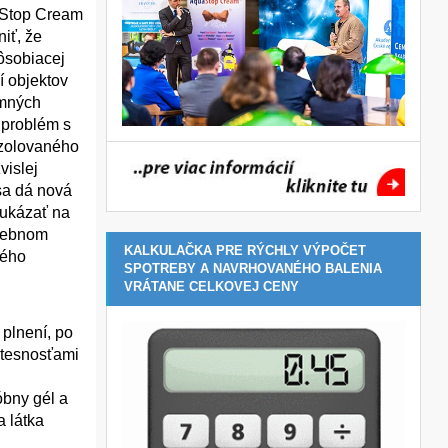
uaStop Cream
iť, že
pôsobiacej
í objektov
emných
 problém s
izolovaného
vislej
sa dá nová
oukázať na
avebnom
KALKULAČKA PRE RÝCHLY VÝPOČET
ného
SPOTREBY A NAVRHOVANÉHO BALENIA
VRÁTANE CELKOVEJ CENY
 plnení, po
netesnosťami
óbny gél a
a látka