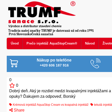
Tradícia našej značky TRUMF je datovaná už od roku 1991
Prvá SlovenskoČeská sanačná
Úvod
Prečo injektáž AquaStopCream®
Návod
Život
Nákup po telefóne
+420 606 187 916
0
0
Dobrý deň. Aký je rozdiel medzi kvapalnými injektážami 
opuky? Ďakujem za odpoveď, Borský
Krémová injektáž AquaStop Cream vs kvapalná injektáž
tekutá injekt
Share