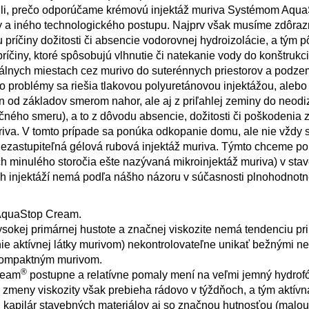
etlili, prečo odporúčame krémovú injektáž muriva Systémom Aq
oty a iného technologického postupu. Najprv však musíme zdôrazn
príčiny dožitosti či absencie vodorovnej hydroizolácie, a tým 
príčiny, ktoré spôsobujú vlhnutie či natekanie vody do konštrukci
okálnych miestach cez murivo do suterénnych priestorov a podz
o problémy sa riešia tlakovou polyuretánovou injektážou, alebo
n od základov smerom nahor, ale aj z priľahlej zeminy do neod
očného smeru), a to z dôvodu absencie, dožitosti či poškodenia z
iva. V tomto prípade sa ponúka odkopanie domu, ale nie vždy 
 nezastupiteľná gélová rubová injektáž muriva. Týmto chceme p
och minulého storočia ešte nazývaná mikroinjektáž muriva) v st
ch injektáží nemá podľa nášho názoru v súčasnosti plnohodnot
AquaStop Cream.
sokej primárnej hustote a značnej viskozite nemá tendenciu pri
renie aktívnej látky murivom) nekontrolovateľne unikať bežnými 
ekompaktným murivom.
®
ream
postupne a relatívne pomaly mení na veľmi jemný hydrof
s zmeny viskozity však prebieha rádovo v týždňoch, a tým aktívn
h kapilár stavebných materiálov aj so značnou hutnosťou (malou