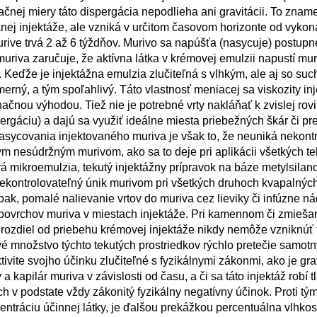
ačnej miery táto dispergácia nepodlieha ani gravitácii. To znam
ej injektáže, ale vzniká v určitom časovom horizonte od vykon
rive trvá 2 až 6 týždňov. Murivo sa napúšťa (nasycuje) postupn
iva zaručuje, že aktívna látka v krémovej emulzii napustí muri
e. Keďže je injektážna emulzia zlučiteľná s vlhkým, ale aj so su
erný, a tým spoľahlivý. Táto vlastnosť meniacej sa viskozity i
nou výhodou. Tiež nie je potrebné vrty nakláňať k zvislej rov
ergáciu) a dajú sa využiť ideálne miesta priebežných škár či p
sycovania injektovaného muriva je však to, že neuniká nekont
 nesúdržným murivom, ako sa to deje pri aplikácii všetkých te
vá mikroemulzia, tekutý injektážny prípravok na báze metylsilan
Nekontrolovateľný únik murivom pri všetkých druhoch kvapalných
aopak, pomalé nalievanie vrtov do muriva cez lieviky či infúzne n
 povrchov muriva v miestach injektáže. Pri kamennom či zmieš
a rozdiel od priebehu krémovej injektáže nikdy nemôže vzniknúť
ové množstvo týchto tekutých prostriedkov rýchlo pretečie samo
ivite svojho účinku zlučiteľné s fyzikálnymi zákonmi, ako je gra
 kapilár muriva v závislosti od času, a či sa táto injektáž robí t
ch v podstate vždy zákonitý fyzikálny negatívny účinok. Proti tý
ntráciu účinnej látky, je ďalšou prekážkou percentuálna vlhkos