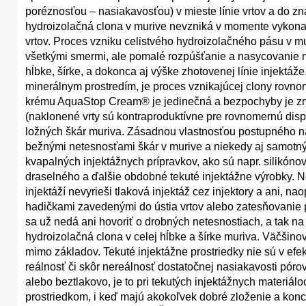
poréznosťou – nasiakavosťou) v mieste línie vrtov a do zn
hydroizolačná clona v murive nevzniká v momente vykonan
vrtov. Proces vzniku celistvého hydroizolačného pásu v mu
všetkými smermi, ale pomalé rozpúšťanie a nasycovanie mur
hĺbke, šírke, a dokonca aj výške zhotovenej línie injektáž
minerálnym prostredím, je proces vznikajúcej clony rovnom
krému AquaStop Cream® je jedinečná a bezpochyby je znač
(naklonené vrty sú kontraproduktívne pre rovnomernú disp
ložných škár muriva. Zásadnou vlastnosťou postupného na
bežnými netesnosťami škár v murive a niekedy aj samotným
kvapalných injektážnych prípravkov, ako sú napr. silikóno
draselného a ďalšie obdobné tekuté injektážne výrobky. 
injektáží nevyrieši tlaková injektáž cez injektory a ani, n
hadičkami zavedenými do ústia vrtov alebo zatesňovanie
sa už nedá ani hovoriť o drobných netesnostiach, a tak n
hydroizolačná clona v celej hĺbke a šírke muriva. Väčšin
mimo základov. Tekuté injektážne prostriedky nie sú v efekt
reálnosť či skôr nereálnosť dostatočnej nasiakavosti pórov a
alebo beztlakovo, je to pri tekutých injektážnych materiálo
prostriedkom, i keď majú akokoľvek dobré zloženie a konce