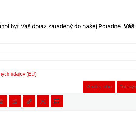
ohol byť Vaš dotaz zaradený do našej Poradne.
Váš 
ných údajov (EU)
Vizuálny editor
Textový 