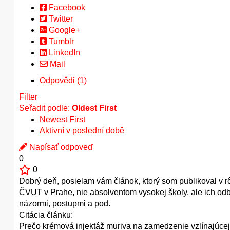
Facebook
Twitter
Google+
Tumblr
LinkedIn
Mail
Odpovědi (1)
Filter
Seřadit podle:
Oldest First
Newest First
Aktivní v poslední době
Napísať odpoveď
0
0
Dobrý deň, posielam vám článok, ktorý som publikoval v 
ČVUT v Prahe, nie absolventom vysokej školy, ale ich od
názormi, postupmi a pod.
Citácia článku:
Prečo krémová injektáž muriva na zamedzenie vzlínajúc