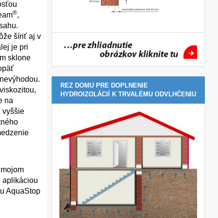
osťou
®
ream
,
sahu.
e šíriť aj v
ej je pri
om sklone
 opäť
u nevýhodou.
REZ DOMU PRE DOPLNENIE
viskozitou,
HYDROIZOLÁCIÍ K TRVALÉMU ODVLHČENIU
e na
 vyššie
tného
amedzenie
o mojom
 aplikáciou
ému AquaStop