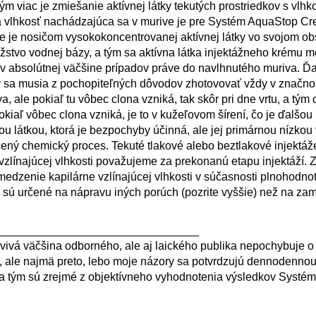
ým viac je zmiešanie aktívnej látky tekutých prostriedkov s vlhk
a vlhkosť nachádzajúca sa v murive je pre Systém AquaStop C
 je nosičom vysokokoncentrovanej aktívnej látky vo svojom ob
stvo vodnej bázy, a tým sa aktívna látka injektážneho krému môž
v absolútnej väčšine prípadov práve do navlhnutého muriva. Ďal
ty sa musia z pochopiteľných dôvodov zhotovovať vždy v značn
, ale pokiaľ tu vôbec clona vzniká, tak skôr pri dne vrtu, a tým
iaľ vôbec clona vzniká, je to v kužeľovom šírení, čo je ďalšo
ou látkou, ktorá je bezpochyby účinná, ale jej primárnou nízkou 
ený chemický proces. Tekuté tlakové alebo beztlakové injektáž
zlínajúcej vlhkosti považujeme za prekonanú etapu injektáží. Z
dzenie kapilárne vzlínajúcej vlhkosti v súčasnosti plnohodno
ž sú určené na nápravu iných porúch (pozrite vyššie) než na z
________________________________
rvivá väčšina odborného, ale aj laického publika nepochybuje 
h, ale najmä preto, lebo moje názory sa potvrdzujú dennodennou
, a tým sú zrejmé z objektívneho vyhodnotenia výsledkov Syst