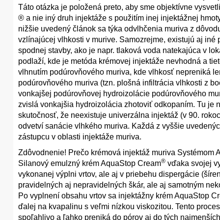
Táto otázka je položená preto, aby sme objektívne vysv
® a nie iný druh injektáže s použitím inej injektážnej hm
nižšie uvedený článok sa týka odvlhčenia muriva z dôvodu 
vzlínajúcej vlhkosti v murive. Samozrejme, existujú aj iné 
spodnej stavby, ako je napr. tlaková voda natekajúca v l
podlaží, kde je metóda krémovej injektáže nevhodná a tiet
vlhnutím podúrovňového muriva, kde vlhkosť nepreniká le
podúrovňového muriva (tzn. plošná infiltrácia vlhkosti z b
vonkajšej podúrovňovej hydroizolácie podúrovňového mur
zvislá vonkajšia hydroizolácia zhotoviť odkopaním. Tu je
skutočnosť, že neexistuje univerzálna injektáž (v 90. rok
odvetví sanácie vlhkého muriva. Každá z vyššie uvedený
zástupcu v oblasti injektáže muriva.
Zdôvodnenie! Prečo krémová injektáž muriva Systémom 
®
Silanový emulzný krém AquaStop Cream
vďaka svojej vy
vykonanej výplni vrtov, ale aj v priebehu dispergácie (ší
pravidelných aj nepravidelných škár, ale aj samotným n
Po vyplnení obsahu vrtov sa injektážny krém AquaStop C
ďalej na kvapalinu s veľmi nízkou viskozitou. Tento proce
spoľahlivo a ľahko preniká do pórov aj do tých najmenšíc