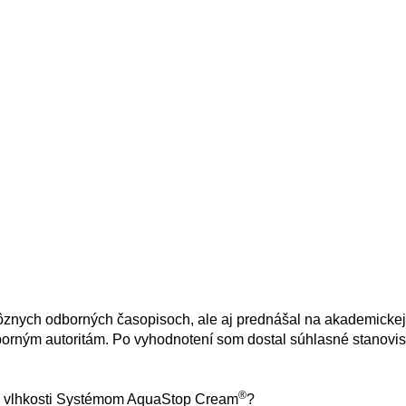
rôznych odborných časopisoch, ale aj prednášal na akademicke
borným autoritám. Po vyhodnotení som dostal súhlasné stanovis
®
ej vlhkosti Systémom AquaStop Cream
?