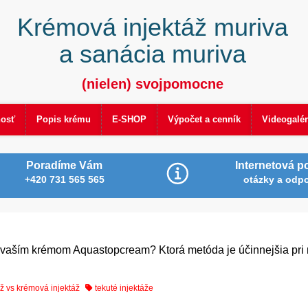
Krémová injektáž muriva
a sanácia muriva
(nielen) svojpomocne
nosť
Popis krému
E-SHOP
Výpočet a cenník
Videogalér
Poradíme Vám
Internetová p
+420 731 565 565
otázky a odp
a vaším krémom Aquastopcream? Ktorá metóda je účinnejšia pri 
áž vs krémová injektáž
tekuté injektáže