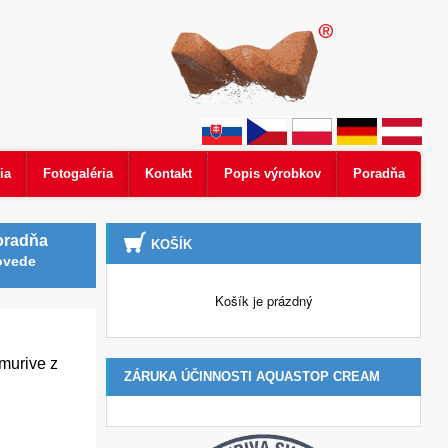
ia
Fotogaléria
Kontakt
Popis výrobkov
Poradňa
oradňa
KOŠÍK
ovede
Košík je prázdný
murive z
ZÁRUKA ÚČINNOSTI AQUASTOP CREAM