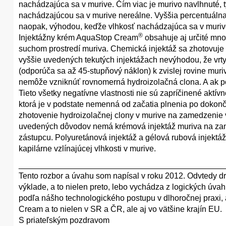
nachádzajúca sa v murive. Čím viac je murivo navlhnuté, t
nachádzajúcou sa v murive nereálne. Vyššia percentuáln
naopak, výhodou, keďže vlhkosť nachádzajúca sa v murive
®
Injektážny krém AquaStop Cream
obsahuje aj určité množ
suchom prostredí muriva. Chemická injektáž sa zhotovuje 
vyššie uvedených tekutých injektážach nevýhodou, že vr
(odporúča sa až 45-stupňový náklon) k zvislej rovine muriva
nemôže vzniknúť rovnomerná hydroizolačná clona. A ak pok
Tieto všetky negatívne vlastnosti nie sú zapríčinené aktívn
ktorá je v podstate nemenná od začatia plnenia po dokonč
zhotovenie hydroizolačnej clony v murive na zamedzenie v
uvedených dôvodov nemá krémová injektáž muriva na zame
zástupcu. Polyuretánová injektáž a gélová rubová injektá
kapilárne vzlínajúcej vlhkosti v murive.
_____________________________________________
Tento rozbor a úvahu som napísal v roku 2012. Odvtedy d
výklade, a to nielen preto, lebo vychádza z logických úva
podľa nášho technologického postupu v dlhoročnej praxi
Cream a to nielen v SR a ČR, ale aj vo vätšine krajín EU.
S priateľským pozdravom