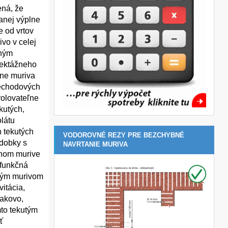
ená, že
anej výplne
e od vrtov
vo v celej
chým
njektážneho
ine muriva
rechodových
rolovateľne
kutých,
olátu
 tekutých
VODOROVNÉ REZY PRE BEZCHYBNÉ
ádobky s
NAVRTANIE MURIVA
anom murive
 funkčná
tným murivom
vitácia,
lakovo,
mto tekutým
ť