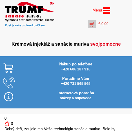
Menu
€
0,00
Krémová injektáž a sanácie muriva
svojpomocne
Nákup po telefóne
+420 606 187 916
Poradíme Vám
+420 731 565 565
Vrták Ø 14 mm dĺžka
1000 mm ……
Na
Internetová poradňa
(pracovná dĺžka 920
otázky a odpovede
mm)
€
19,00
+
PŘIDAT DO KOŠÍKU
0
0
Dobrý deň, zaujala ma Vaša technológia sanácie muriva. Bolo by