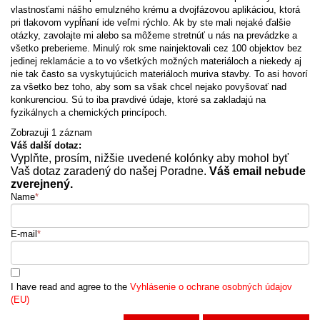
vlastnosťami nášho emulzného krému a dvojfázovou aplikáciou, ktorá
pri tlakovom vypĺňaní ide veľmi rýchlo. Ak by ste mali nejaké ďalšie
otázky, zavolajte mi alebo sa môžeme stretnúť u nás na prevádzke a
všetko preberieme. Minulý rok sme nainjektovali cez 100 objektov bez
jedinej reklamácie a to vo všetkých možných materiáloch a niekedy aj
nie tak často sa vyskytujúcich materiáloch muriva stavby. To asi hovorí
za všetko bez toho, aby som sa však chcel nejako povyšovať nad
konkurenciou. Sú to iba pravdivé údaje, ktoré sa zakladajú na
fyzikálnych a chemických princípoch.
Zobrazuji 1 záznam
Váš další dotaz:
Vyplňte, prosím, nižšie uvedené kolónky aby mohol byť
Vaš dotaz zaradený do našej Poradne.
Váš email nebude
zverejnený.
Name
*
E-mail
*
I have read and agree to the
Vyhlásenie o ochrane osobných údajov
(EU)