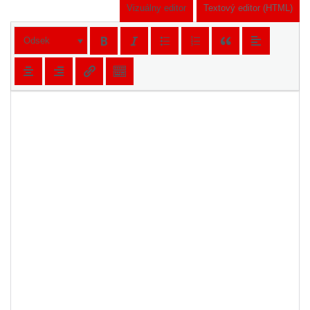
Vizuálny editor
Textový editor (HTML)
Odsek