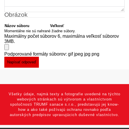
Obrázok
Názov súboru
Veľkosť
Momentálne nie sú nahrané žiadne súbory.
Maximálny počet súborov 6, maximálna veľkosť súborov
3MB.
Podporované formáty súborov: gif jpeg jpg png
Všetky údaje, najmä texty a fotografie uvedené na týchto
webových stránkach sú výtvorom a vlastníctvom
spoločnosti TRUMF sanace s.r.o., predstavujú jej know-
how a ako také požívajú ochranu rovnako podľa
autorských predpisov upravujúcich duševné vlastníctvo.