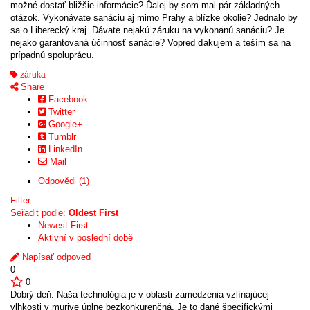
možné dostať bližšie informácie? Ďalej by som mal pár základných
otázok. Vykonávate sanáciu aj mimo Prahy a blízke okolie? Jednalo by
sa o Liberecký kraj. Dávate nejakú záruku na vykonanú sanáciu? Je
nejako garantovaná účinnosť sanácie? Vopred ďakujem a teším sa na
prípadnú spoluprácu.
záruka
Share
Facebook
Twitter
Google+
Tumblr
LinkedIn
Mail
Odpovědi (1)
Filter
Seřadit podle:
Oldest First
Newest First
Aktivní v poslední době
Napísať odpoveď
0
0
Dobrý deň. Naša technológia je v oblasti zamedzenia vzlínajúcej
vlhkosti v murive úplne bezkonkurenčná. Je to dané špecifickými