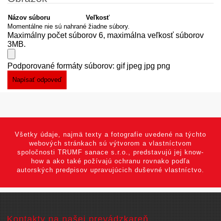
Názov súboru
Veľkosť
Momentálne nie sú nahrané žiadne súbory.
Maximálny počet súborov 6, maximálna veľkosť súborov
3MB.
Podporované formáty súborov: gif jpeg jpg png
Všetky údaje, najmä texty a fotografie uvedené na týchto
webových stránkach sú výtvorom a vlastníctvom
spoločnosti TRUMF sanace s.r.o., predstavujú jej know-
how a ako také požívajú ochranu rovnako podľa
autorských predpisov upravujúcich duševné vlastníctvo.
Kontakty na našej prevádzkareň