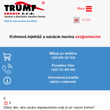
Menu
€
0,00
Krémová injektáž a sanácie muriva
svojpomocne
Nákup po telefóne
+420 606 187 916
Poradíme Vám
+420 731 565 565
AquaSan Porosity® (1
l) sanačná omietka
Internetová poradňa
svojpomocne
otázky a odpovede
€
47,00
+
PŘIDAT DO KOŠÍKU
0
0
Dobry den, aka zaruka neprepustenia vody je pri vasom kreme?