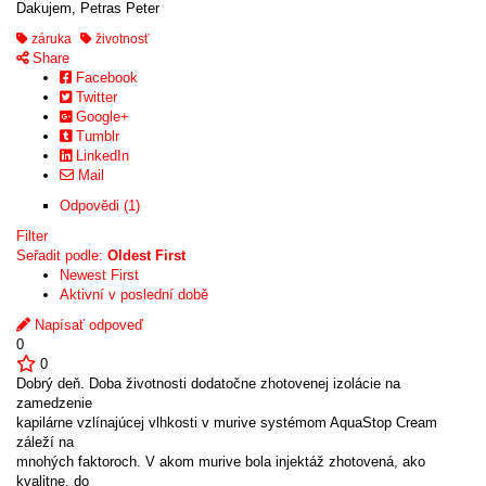
Dakujem, Petras Peter
záruka
životnosť
Share
Facebook
Twitter
Google+
Tumblr
LinkedIn
Mail
Odpovědi (1)
Filter
Seřadit podle:
Oldest First
Newest First
Aktivní v poslední době
Napísať odpoveď
0
0
Dobrý deň. Doba životnosti dodatočne zhotovenej izolácie na
zamedzenie
kapilárne vzlínajúcej vlhkosti v murive systémom AquaStop Cream
záleží na
mnohých faktoroch. V akom murive bola injektáž zhotovená, ako
kvalitne, do