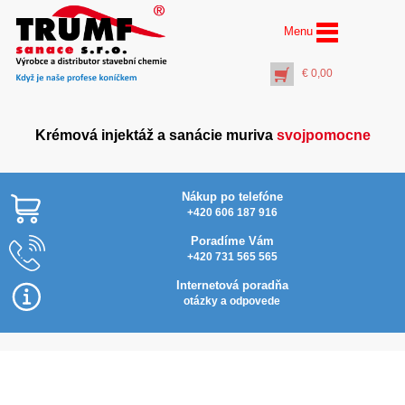
Menu
€
0,00
Krémová injektáž a sanácie muriva
svojpomocne
Nákup po telefóne
+420 606 187 916
Poradíme Vám
+420 731 565 565
Vrták Ø 14 mm dĺžka
460 mm ……
Internetová poradňa
(pracovná dĺžka 380
otázky a odpovede
mm)
€
7,50
+
PŘIDAT DO KOŠÍKU