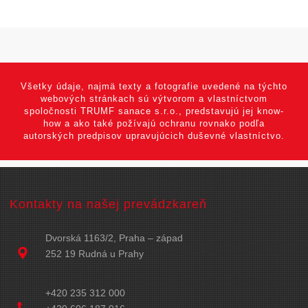
Všetky údaje, najmä texty a fotografie uvedené na týchto
webových stránkach sú výtvorom a vlastníctvom
spoločnosti TRUMF sanace s.r.o., predstavujú jej know-
how a ako také požívajú ochranu rovnako podľa
autorských predpisov upravujúcich duševné vlastníctvo.
Kontakty na našej prevádzkareň
Dvorská 1163/2, Praha – západ
252 19 Rudná u Prahy
+420 235 312 000