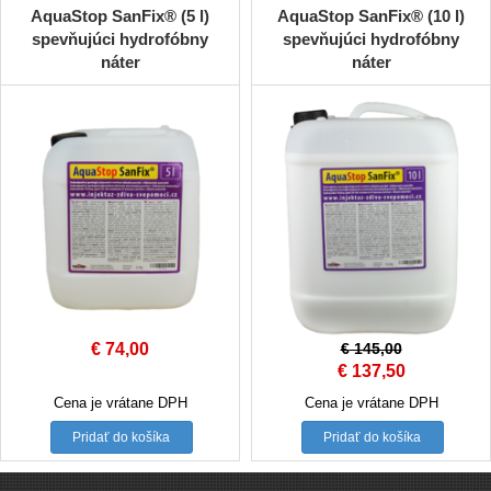
AquaStop SanFix® (5 l)
AquaStop SanFix® (10 l)
spevňujúci hydrofóbny
spevňujúci hydrofóbny
náter
náter
€
74,00
€
145,00
Original
Current
€
137,50
price
price
Cena je vrátane DPH
Cena je vrátane DPH
was:
is:
Pridať do košíka
Pridať do košíka
€ 145,00.
€ 137,50.