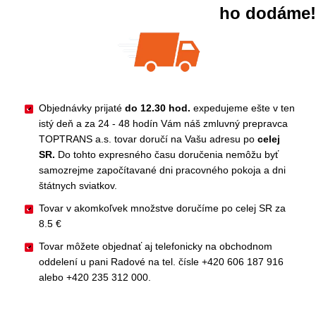
ho dodáme!
Objednávky prijaté
do 12.30 hod.
expedujeme ešte v ten
istý deň a za 24 - 48 hodín Vám náš zmluvný prepravca
TOPTRANS a.s. tovar doručí na Vašu adresu po
celej
SR.
Do tohto expresného času doručenia nemôžu byť
samozrejme započítavané dni pracovného pokoja a dni
štátnych sviatkov.
Tovar v akomkoľvek množstve doručíme po celej SR za
8.5 €
Tovar môžete objednať aj telefonicky na obchodnom
oddelení u pani Radové na tel. čísle +420 606 187 916
alebo +420 235 312 000.