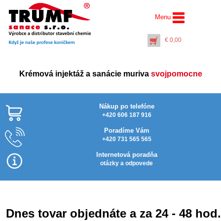
Menu
€
0,00
Krémová injektáž a sanácie muriva
svojpomocne
Nákup po telefóne
+420 606 187 916
Poradíme Vám
+420 731 565 565
AquaStop Bitumen
Triangle (25m)
Internetová poradňa
trojhranný utesňovací
otázky a odpovede
pás
€
86,00
+
PŘIDAT DO KOŠÍKU
Dnes tovar objednáte a za 24 - 48 hod.