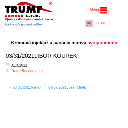
Menu
€
0,00
Krémová injektáž a sanácie muriva
svojpomocne
03/31/2021LIBOR KOUREK
31.3.2021
Trumf Sanace s.r.o.
AquaSalt Stop® (10 l)
« 03/31/2021Varadi
04/07/2021Josef Mifek »
ochrana omietok pred
zasolením
€
99,50
+
PŘIDAT DO KOŠÍKU