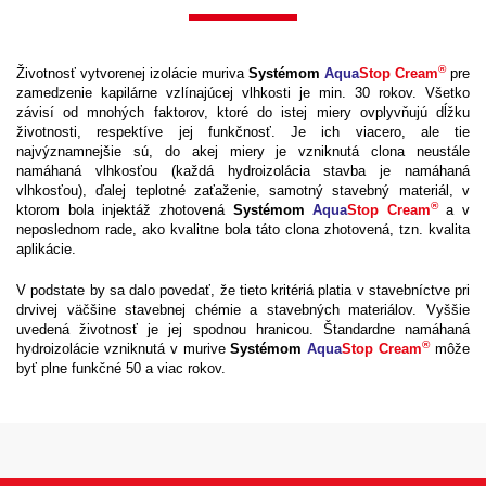
®
Životnosť vytvorenej izolácie muriva
Systémom
Aqua
Stop Cream
pre
zamedzenie kapilárne vzlínajúcej vlhkosti je min. 30 rokov. Všetko
závisí od mnohých faktorov, ktoré do istej miery ovplyvňujú dĺžku
životnosti, respektíve jej funkčnosť. Je ich viacero, ale tie
najvýznamnejšie sú, do akej miery je vzniknutá clona neustále
namáhaná vlhkosťou (každá hydroizolácia stavba je namáhaná
vlhkosťou), ďalej teplotné zaťaženie, samotný stavebný materiál, v
®
ktorom bola injektáž zhotovená
Systémom
Aqua
Stop Cream
a v
neposlednom rade, ako kvalitne bola táto clona zhotovená, tzn. kvalita
aplikácie.
V podstate by sa dalo povedať, že tieto kritériá platia v stavebníctve pri
drvivej väčšine stavebnej chémie a stavebných materiálov. Vyššie
uvedená životnosť je jej spodnou hranicou. Štandardne namáhaná
®
hydroizolácie vzniknutá v murive
Systémom
Aqua
Stop Cream
môže
byť plne funkčné 50 a viac rokov.