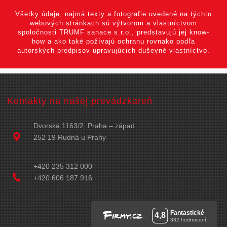
Všetky údaje, najmä texty a fotografie uvedené na týchto
webových stránkach sú výtvorom a vlastníctvom
spoločnosti TRUMF sanace s.r.o., predstavujú jej know-
how a ako také požívajú ochranu rovnako podľa
autorských predpisov upravujúcich duševné vlastníctvo.
Kontakty na našej prevádzkareň
Dvorská 1163/2, Praha – západ
252 19 Rudná u Prahy
+420 235 312 000
+420 606 187 916