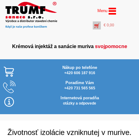
Menu
€
0,00
Krémová injektáž a sanácie muriva
svojpomocne
Nákup po telefóne
+420 606 187 916
Poradíme Vám
+420 731 565 565
PROFI Postrekovač
povrchov (3 litre) pre
Internetová poradňa
AquaSalt Stop, AquaStop
otázky a odpovede
Protect, AquaStop
SanFix®
€
14,50
+
PŘIDAT DO KOŠÍKU
Životnosť izolácie vzniknutej v murive.