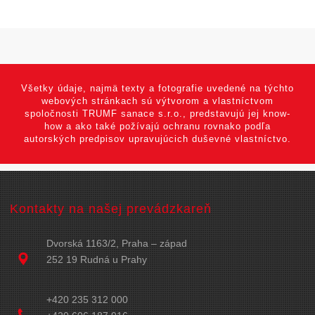
Všetky údaje, najmä texty a fotografie uvedené na týchto
webových stránkach sú výtvorom a vlastníctvom
spoločnosti TRUMF sanace s.r.o., predstavujú jej know-
how a ako také požívajú ochranu rovnako podľa
autorských predpisov upravujúcich duševné vlastníctvo.
Kontakty na našej prevádzkareň
Dvorská 1163/2, Praha – západ
252 19 Rudná u Prahy
+420 235 312 000