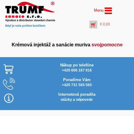
Menu
€
0,00
Krémová injektáž a sanácie muriva
svojpomocne
Nákup po telefóne
+420 606 187 916
Poradíme Vám
+420 731 565 565
AquaStop Cream®
Najlacnejšie v SR
Inject Activator (10 l)
Internetová poradňa
€
61,00
otázky a odpovede
+
PŘIDAT DO KOŠÍKU