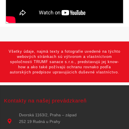
Všetky údaje, najmä texty a fotografie uvedené na týchto
webových stránkach sú výtvorom a vlastníctvom
spoločnosti TRUMF sanace s.r.o., predstavujú jej know-
how a ako také požívajú ochranu rovnako podľa
autorských predpisov upravujúcich duševné vlastníctvo.
Kontakty na našej prevádzkareň
Dvorská 1163/2, Praha – západ
252 19 Rudná u Prahy