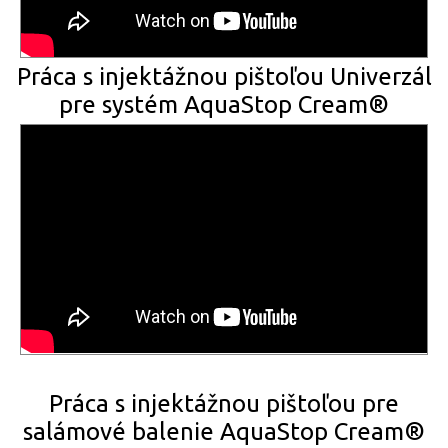
Práca s injektážnou pištoľou Univerzál
pre systém AquaStop Cream®
Práca s injektážnou pištoľou pre
salámové balenie AquaStop Cream®