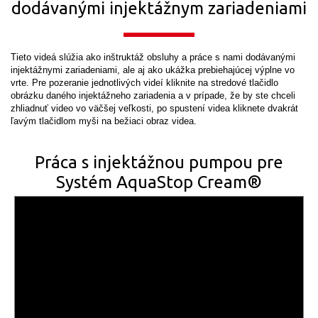
dodávanými injektážnym zariadeniami
Tieto videá slúžia ako inštruktáž obsluhy a práce s nami dodávanými
injektážnymi zariadeniami, ale aj ako ukážka prebiehajúcej výplne vo
vrte. Pre pozeranie jednotlivých videí kliknite na stredové tlačidlo
obrázku daného injektážneho zariadenia a v prípade, že by ste chceli
zhliadnuť video vo väčšej veľkosti, po spustení videa kliknete dvakrát
ľavým tlačidlom myši na bežiaci obraz videa.
Práca s injektážnou pumpou pre
Systém AquaStop Cream®