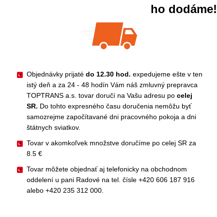
variants.
ho dodáme!
The
options
may
be
chosen
on
the
product
Objednávky prijaté
do 12.30 hod.
expedujeme ešte v ten
page
istý deň a za 24 - 48 hodín Vám náš zmluvný prepravca
TOPTRANS a.s. tovar doručí na Vašu adresu po
celej
SR.
Do tohto expresného času doručenia nemôžu byť
samozrejme započítavané dni pracovného pokoja a dni
štátnych sviatkov.
Tovar v akomkoľvek množstve doručíme po celej SR za
8.5 €
Tovar môžete objednať aj telefonicky na obchodnom
oddelení u pani Radové na tel. čísle +420 606 187 916
alebo +420 235 312 000.