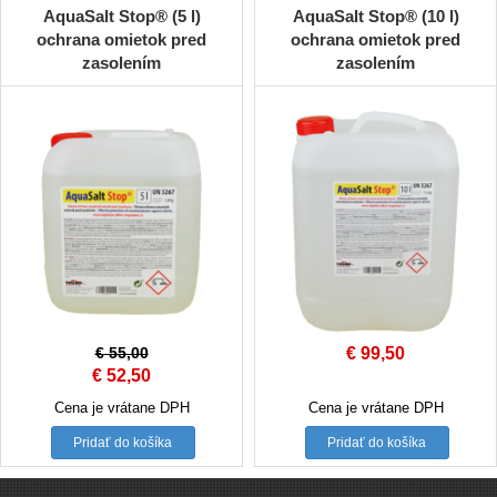
AquaSalt Stop® (5 l)
AquaSalt Stop® (10 l)
ochrana omietok pred
ochrana omietok pred
zasolením
zasolením
€
55,00
€
99,50
Original
Current
€
52,50
price
price
Cena je vrátane DPH
Cena je vrátane DPH
was:
is:
Pridať do košíka
Pridať do košíka
€ 55,00.
€ 52,50.