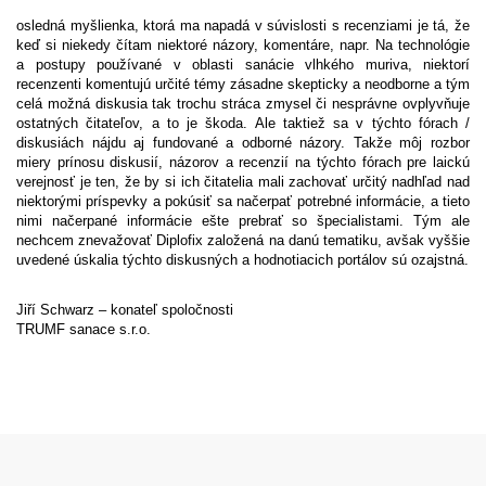
osledná myšlienka, ktorá ma napadá v súvislosti s recenziami je tá, že
keď si niekedy čítam niektoré názory, komentáre, napr. Na technológie
a postupy používané v oblasti sanácie vlhkého muriva, niektorí
recenzenti komentujú určité témy zásadne skepticky a neodborne a tým
celá možná diskusia tak trochu stráca zmysel či nesprávne ovplyvňuje
ostatných čitateľov, a to je škoda. Ale taktiež sa v týchto fórach /
diskusiách nájdu aj fundované a odborné názory. Takže môj rozbor
miery prínosu diskusií, názorov a recenzií na týchto fórach pre laickú
verejnosť je ten, že by si ich čitatelia mali zachovať určitý nadhľad nad
niektorými príspevky a pokúsiť sa načerpať potrebné informácie, a tieto
nimi načerpané informácie ešte prebrať so špecialistami. Tým ale
nechcem znevažovať Diplofix založená na danú tematiku, avšak vyššie
uvedené úskalia týchto diskusných a hodnotiacich portálov sú ozajstná.
Jiří Schwarz – konateľ spoločnosti
TRUMF sanace s.r.o.