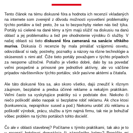
Tento článok na tému diskusné fóra a hodnota ich recenzií vkladaných
na internete som zverejnil z dôvodu možnosti vysvetlení problematiky
týchto portálov a tiež preto, že sa to bezpochyby nielen nás tiež týka.
Portály sú cielené na dané témy a tým majú slúžiť na diskusiu na danú
oblasť a jej problematiku a tiež pre ohodnotenie výrobku či služby. V
našej oblasti sú tieto
diskusné fóra zameraná na sanácie vlhkého
muriva
. Diskusia či recenzie by mala prinášať vzájomnú osvetu,
odovzdávať si rady, postrehy, poznatky a názory na rôzne technológie a
skúsenosti s nimi atď. Čiže tieto portály považujem v týchto prípadoch
za nesporne užitočné. Potiaľto je všetko dobré, dalo by sa povedať
veľmi prospešné a prínosné pre jednotlivé aktívny, ale vo väčšine
prípadov návštevníkov týchto portálov, skôr pasívne aktérmi a čitateľa.
Ale táto diskusné fóra sa, ako skoro všetko, dajú zneužiť k rôznym
záujmom, bezplatné a predsa účinné reklame a nekalým praktikám.
Veľmi často sa vyskytujúce praktiky sú v podstate dve. Niekoho či
niečo poškodiť alebo naopak si bezplatne robiť reklamu. Ak chce ktosi
(konkurencia, neprajníkov sused a pod.) Niekomu urobiť zlú reklamu a
poškodiť výrobok, prácu, službu a tým najmä firmu, tak nie je bohužiaľ
vôbec problém na týchto portáloch tohto docieliť.
Čo ale v oblasti stavebnej? Počítame s týmito praktikami, tak ako je to
u recenzií hotelovej degustácia či zázračného krému? Prepáčte mi