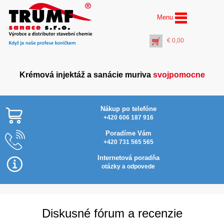
Menu
€
0,00
Krémová injektáž a sanácie muriva
svojpomocne
Nákup po telefóne
+420 606 187 916
Poradíme Vám
+420 731 565 565
Profi vrták Ø 14 mm
dĺžka 300 mm
Internetová poradňa
(pracovná dĺžka 250
otázky a odpovede
mm)
€
15,50
+
PŘIDAT DO KOŠÍKU
Diskusné fórum a recenzie