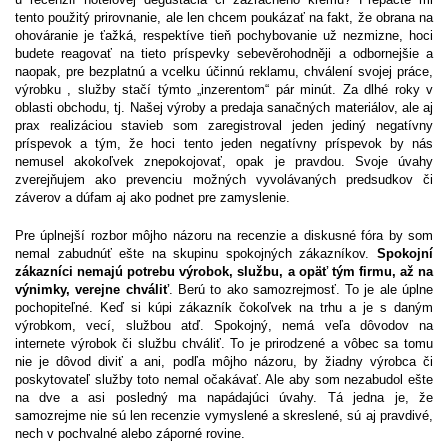
tento použitý prirovnanie, ale len chcem poukázať na fakt, že obrana na
ohováranie je ťažká, respektíve tieň pochybovanie už nezmizne, hoci
budete reagovať na tieto príspevky sebevěrohodněji a odbornejšie a
naopak, pre bezplatnú a vcelku účinnú reklamu, chválení svojej práce,
výrobku , služby stačí týmto „inzerentom“ pár minút. Za dlhé roky v
oblasti obchodu, tj. Našej výroby a predaja sanačných materiálov, ale aj
prax realizáciou stavieb som zaregistroval jeden jediný negatívny
príspevok a tým, že hoci tento jeden negatívny príspevok by nás
nemusel akokoľvek znepokojovať, opak je pravdou. Svoje úvahy
zverejňujem ako prevenciu možných vyvolávaných predsudkov či
záverov a dúfam aj ako podnet pre zamyslenie.
Pre úplnejší rozbor môjho názoru na recenzie a diskusné fóra by som
nemal zabudnúť ešte na skupinu spokojných zákazníkov.
Spokojní
zákazníci nemajú potrebu výrobok, službu, a opäť tým firmu, až na
výnimky, verejne chváliť
. Berú to ako samozrejmosť. To je ale úplne
pochopiteľné. Keď si kúpi zákazník čokoľvek na trhu a je s daným
výrobkom, vecí, službou atď. Spokojný, nemá veľa dôvodov na
internete výrobok či službu chváliť. To je prirodzené a vôbec sa tomu
nie je dôvod diviť a ani, podľa môjho názoru, by žiadny výrobca či
poskytovateľ služby toto nemal očakávať. Ale aby som nezabudol ešte
na dve a asi posledný ma napádajúci úvahy. Tá jedna je, že
samozrejme nie sú len recenzie vymyslené a skreslené, sú aj pravdivé,
nech v pochvalné alebo záporné rovine.