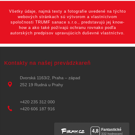
Všetky údaje, najmä texty a fotografie uvedené na týchto
webových stránkach sú výtvorom a vlastníctvom
spoločnosti TRUMF sanace s.r.o., predstavujú jej know-
how a ako také požívajú ochranu rovnako podľa
autorských predpisov upravujúcich duševné vlastníctvo.
Kontakty na našej prevádzkareň
Dvorská 1163/2, Praha – západ
252 19 Rudná u Prahy
+420 235 312 000
+420 606 187 916