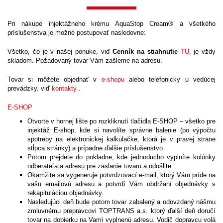
Pri nákupe injektážneho krému AquaStop Cream® a všetkého
príslušenstva je možné postupovať nasledovne:
Všetko, čo je v našej ponuke, viď
Cenník na stiahnutie
TU
, je vždy
skladom. Požadovaný tovar Vám zašleme na adresu.
Tovar si môžete objednať v
e-shopu
alebo telefonicky u vedúcej
prevádzky. viď
kontakty
.
E-SHOP
Otvorte v hornej lište po rozkliknutí tlačidla E-SHOP – všetko pre
injektáž E-shop, kde si navolíte správne balenie (po výpočtu
spotreby na elektronickej kalkulačke, ktorá je v pravej strane
stĺpca stránky) a prípadne ďalšie príslušenstvo.
Potom prejdete do pokladne, kde jednoducho vyplníte kolónky
odberateľa a adresu pre zaslanie tovaru a odošlite.
Okamžite sa vygeneruje potvrdzovací e-mail, ktorý Vám príde na
vašu emailovú adresu a potvrdí Vám obdržaní objednávky s
rekapituláciou objednávky.
Nasledujúci deň bude potom tovar zabalený a odovzdaný nášmu
zmluvnému prepravcovi TOPTRANS a.s. ktorý ďalší deň doručí
tovar na dobierku na Vami vyplnenú adresu. Vodič dopravcu volá