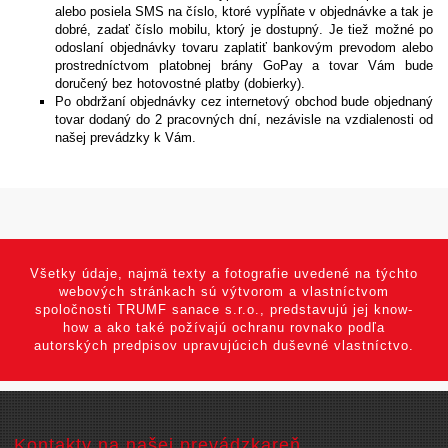
alebo posiela SMS na číslo, ktoré vypĺňate v objednávke a tak je
dobré, zadať číslo mobilu, ktorý je dostupný. Je tiež možné po
odoslaní objednávky tovaru zaplatiť bankovým prevodom alebo
prostredníctvom platobnej brány GoPay a tovar Vám bude
doručený bez hotovostné platby (dobierky).
Po obdržaní objednávky cez internetový obchod bude objednaný
tovar dodaný do 2 pracovných dní, nezávisle na vzdialenosti od
našej prevádzky k Vám.
Všetky údaje, najmä texty a fotografie uvedené na týchto
webových stránkach sú výtvorom a vlastníctvom
spoločnosti TRUMF sanace s.r.o., predstavujú jej know-
how a ako také požívajú ochranu rovnako podľa
autorských predpisov upravujúcich duševné vlastníctvo.
Kontakty na našej prevádzkareň