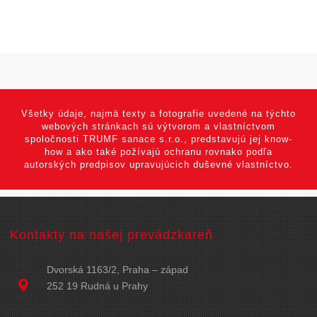
Všetky údaje, najmä texty a fotografie uvedené na týchto
webových stránkach sú výtvorom a vlastníctvom
spoločnosti TRUMF sanace s.r.o., predstavujú jej know-
how a ako také požívajú ochranu rovnako podľa
autorských predpisov upravujúcich duševné vlastníctvo.
Kontakty na našej prevádzkareň
Dvorská 1163/2, Praha – západ
252 19 Rudná u Prahy