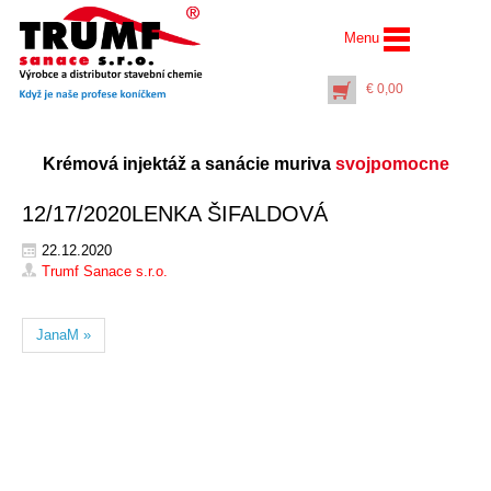
Menu
€
0,00
Krémová injektáž a sanácie muriva
svojpomocne
12/17/2020LENKA ŠIFALDOVÁ
22.12.2020
Trumf Sanace s.r.o.
Rúrkové plnidlo
Na
JanaM »
univerzálne k
injektážnej pumpe (5
a16 litrov) v dĺžke… -
400 mm
€
13,20
+
PŘIDAT DO KOŠÍKU