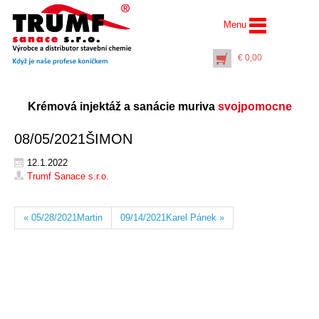
Menu
€
0,00
Krémová injektáž a sanácie muriva
svojpomocne
08/05/2021ŠIMON
12.1.2022
Trumf Sanace s.r.o.
Difúzna lišta interiérová
« 05/28/2021Martin
09/14/2021Karel Pánek »
DLD-i (dĺžka 2 m)
€
21,50
+
PŘIDAT DO KOŠÍKU