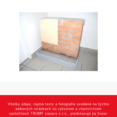
Všetky údaje, najmä texty a fotografie uvedené na týchto
webových stránkach sú výtvorom a vlastníctvom
spoločnosti TRUMF sanace s.r.o., predstavujú jej know-