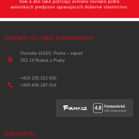
how a ako také požívajú ochranu rovnako podľa
autorských predpisov upravujúcich duševné vlastníctvo.
Kontakty na našej prevádzkareň
Dvorská 1163/2, Praha – západ
252 19 Rudná u Prahy
+420 235 312 000
+420 606 187 916
Dokumenty