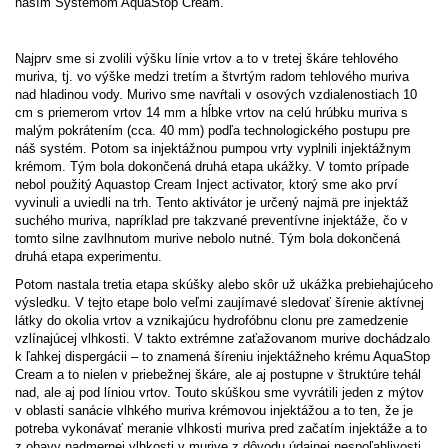
naším Systémom AquaStop Cream.
Najprv sme si zvolili výšku línie vrtov a to v tretej škáre tehlového
muriva, tj. vo výške medzi tretím a štvrtým radom tehlového muriva
nad hladinou vody. Murivo sme navŕtali v osových vzdialenostiach 10
cm s priemerom vrtov 14 mm a hĺbke vrtov na celú hrúbku muriva s
malým pokrátením (cca. 40 mm) podľa technologického postupu pre
náš systém. Potom sa injektážnou pumpou vrty vyplnili injektážnym
krémom. Tým bola dokončená druhá etapa ukážky. V tomto prípade
nebol použitý Aquastop Cream Inject activator, ktorý sme ako prví
vyvinuli a uviedli na trh. Tento aktivátor je určený najmä pre injektáž
suchého muriva, napríklad pre takzvané preventívne injektáže, čo v
tomto silne zavlhnutom murive nebolo nutné. Tým bola dokončená
druhá etapa experimentu.
Potom nastala tretia etapa skúšky alebo skôr už ukážka prebiehajúceho
výsledku. V tejto etape bolo veľmi zaujímavé sledovať šírenie aktívnej
látky do okolia vrtov a vznikajúcu hydrofóbnu clonu pre zamedzenie
vzlínajúcej vlhkosti. V takto extrémne zaťažovanom murive dochádzalo
k ľahkej dispergácii – to znamená šíreniu injektážneho krému AquaStop
Cream a to nielen v priebežnej škáre, ale aj postupne v štruktúre tehál
nad, ale aj pod líniou vrtov. Touto skúškou sme vyvrátili jeden z mýtov
v oblasti sanácie vlhkého muriva krémovou injektážou a to ten, že je
potreba vykonávať meranie vlhkosti muriva pred začatím injektáže a to
z obavy nadmernej vlhkosti v murive z dôvodu údajnej nespoľahlivosti