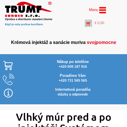
Menu
€
0,00
Krémová injektáž a sanácie muriva
svojpomocne
Nákup po telefóne
+420 606 187 916
Poradíme Vám
+420 731 565 565
AquaStop Bitumen
Triangle (25m)
Internetová poradňa
trojhranný utesňovací
otázky a odpovede
pás
€
86,00
+
PŘIDAT DO KOŠÍKU
Vlhký múr pred a po