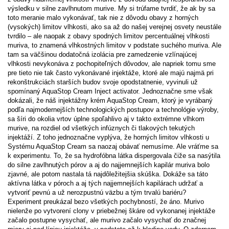
výsledku v silne zavlhnutom murive. My si trúfame tvrdiť, že ak by sa
toto meranie malo vykonávať, tak nie z dôvodu obavy z horných
(vysokých) limitov vlhkosti, ako sa až do našej verejnej osvety neustále
tvrdilo – ale naopak z obavy spodných limitov percentuálnej vlhkosti
muriva, to znamená vlhkostných limitov v podstate suchého muriva. Ale
tam sa väčšinou dodatočná izolácia pre zamedzenie vzlínajúcej
vlhkosti nevykonáva z pochopiteľných dôvodov, ale napriek tomu sme
pre tieto nie tak často vykonávané injektáže, ktoré ale majú najmä pri
rekonštrukciách starších budov svoje opodstatnenie, vyvinuli už
spomínaný AquaStop Cream Inject activator. Jednoznačne sme však
dokázali, že náš injektážny krém AquaStop Cream, ktorý je vyrábaný
podľa najmodernejších technologických postupov a technológie výroby,
sa šíri do okolia vrtov úplne spoľahlivo aj v takto extrémne vlhkom
murive, na rozdiel od všetkých infúznych či tlakových tekutých
injektáží. Z toho jednoznačne vyplýva, že horných limitov vlhkosti u
Systému AquaStop Cream sa naozaj obávať nemusíme. Ale vráťme sa
k experimentu. To, že sa hydrofóbna látka dispergovala čiže sa nasýtila
do silne zavlhnutých pórov a aj do najjemnejších kapilár muriva bolo
zjavné, ale potom nastala tá najdôležitejšia skúška. Dokáže sa táto
aktívna látka v póroch a aj tých najjemnejších kapilárach udržať a
vytvoriť pevnú a už nerozpustnú väzbu a tým trvalú bariéru?
Experiment preukázal bezo všetkých pochybností, že áno. Murivo
nielenže po vytvorení clony v priebežnej škáre od vykonanej injektáže
začalo postupne vysychať, ale murivo začalo vysychať do značnej