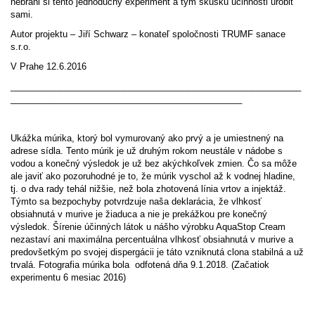
nebráni si tento jednoduchý experiment a tým skúšku účinnosti urobiť
sami.
Autor projektu – Jiří Schwarz – konateľ spoločnosti TRUMF sanace
s.r.o.
V Prahe 12.6.2016
___________________________________________________________
_______________________________________________
Ukážka múrika, ktorý bol vymurovaný ako prvý a je umiestnený na
adrese sídla. Tento múrik je už druhým rokom neustále v nádobe s
vodou a konečný výsledok je už bez akýchkoľvek zmien. Čo sa môže
ale javiť ako pozoruhodné je to, že múrik vyschol až k vodnej hladine,
tj. o dva rady tehál nižšie, než bola zhotovená línia vrtov a injektáž.
Týmto sa bezpochyby potvrdzuje naša deklarácia, že vlhkosť
obsiahnutá v murive je žiaduca a nie je prekážkou pre konečný
výsledok. Šírenie účinných látok u nášho výrobku AquaStop Cream
nezastaví ani maximálna percentuálna vlhkosť obsiahnutá v murive a
predovšetkým po svojej dispergácii je táto vzniknutá clona stabilná a už
trvalá. Fotografia múrika bola odfotená dňa 9.1.2018. (Začatiok
experimentu 6 mesiac 2016)