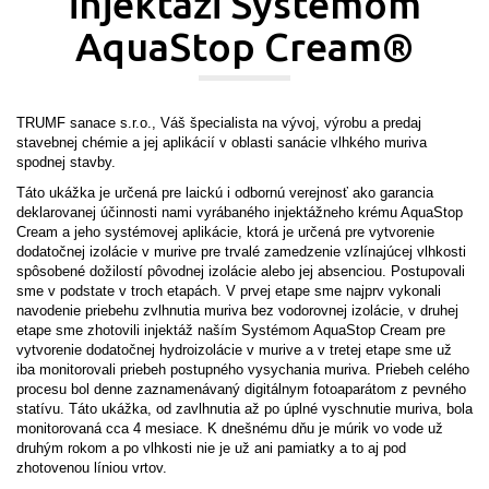
injektáži Systémom
AquaStop Cream®
TRUMF sanace s.r.o., Váš špecialista na vývoj, výrobu a predaj
stavebnej chémie a jej aplikácií v oblasti sanácie vlhkého muriva
spodnej stavby.
Táto ukážka je určená pre laickú i odbornú verejnosť ako garancia
deklarovanej účinnosti nami vyrábaného injektážneho krému AquaStop
Cream a jeho systémovej aplikácie, ktorá je určená pre vytvorenie
dodatočnej izolácie v murive pre trvalé zamedzenie vzlínajúcej vlhkosti
spôsobené dožilostí pôvodnej izolácie alebo jej absenciou. Postupovali
sme v podstate v troch etapách. V prvej etape sme najprv vykonali
navodenie priebehu zvlhnutia muriva bez vodorovnej izolácie, v druhej
etape sme zhotovili injektáž naším Systémom AquaStop Cream pre
vytvorenie dodatočnej hydroizolácie v murive a v tretej etape sme už
iba monitorovali priebeh postupného vysychania muriva. Priebeh celého
procesu bol denne zaznamenávaný digitálnym fotoaparátom z pevného
statívu. Táto ukážka, od zavlhnutia až po úplné vyschnutie muriva, bola
monitorovaná cca 4 mesiace. K dnešnému dňu je múrik vo vode už
druhým rokom a po vlhkosti nie je už ani pamiatky a to aj pod
zhotovenou líniou vrtov.