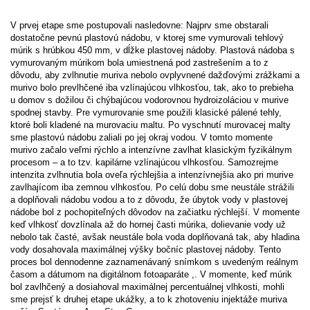
V prvej etape sme postupovali nasledovne: Najprv sme obstarali
dostatočne pevnú plastovú nádobu, v ktorej sme vymurovali tehlový
múrik s hrúbkou 450 mm, v dĺžke plastovej nádoby. Plastová nádoba s
vymurovaným múrikom bola umiestnená pod zastrešením a to z
dôvodu, aby zvlhnutie muriva nebolo ovplyvnené dažďovými zrážkami a
murivo bolo prevlhčené iba vzlínajúcou vlhkosťou, tak, ako to prebieha
u domov s dožilou či chýbajúcou vodorovnou hydroizoláciou v murive
spodnej stavby. Pre vymurovanie sme použili klasické pálené tehly,
ktoré boli kladené na murovaciu maltu. Po vyschnutí murovacej malty
sme plastovú nádobu zaliali po jej okraj vodou. V tomto momente
murivo začalo veľmi rýchlo a intenzívne zavlhat klasickým fyzikálnym
procesom – a to tzv. kapilárne vzlínajúcou vlhkosťou. Samozrejme
intenzita zvlhnutia bola oveľa rýchlejšia a intenzívnejšia ako pri murive
zavlhajícom iba zemnou vlhkosťou. Po celú dobu sme neustále strážili
a doplňovali nádobu vodou a to z dôvodu, že úbytok vody v plastovej
nádobe bol z pochopiteľných dôvodov na začiatku rýchlejší. V momente
keď vlhkosť dovzlínala až do hornej časti múrika, dolievanie vody už
nebolo tak časté, avšak neustále bola voda doplňovaná tak, aby hladina
vody dosahovala maximálnej výšky bočníc plastovej nádoby. Tento
proces bol dennodenne zaznamenávaný snímkom ​​s uvedeným reálnym
časom a dátumom na digitálnom fotoaparáte ,. V momente, keď múrik
bol zavlhčený a dosiahoval maximálnej percentuálnej vlhkosti, mohli
sme prejsť k druhej etape ukážky, a to k zhotoveniu injektáže muriva