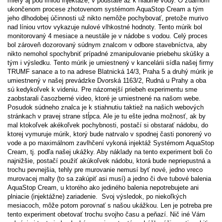
miery aj pod líniou injektáže, v podstate až k hladine vody. O zdarnom
ukončenom procese zhotovenom systémom AquaStop Cream a tým
jeho dlhodobej účinnosti už nikto nemôže pochybovať, pretože murivo
nad líniou vrtov vykazuje nulové vlhkostné hodnoty. Tento múrik bol
monitorovaný 4 mesiace a neustále je v nádobe s vodou. Celý proces
bol zároveň dozorovaný súdnym znalcom v odbore stavebníctva, aby
nikto nemohol spochybniť prípadné zmanipulovanie priebehu skúšky a
tým i výsledku. Tento múrik je umiestnený v kancelárii sídla našej firmy
TRUMF sanace a to na adrese Blatnická 14/3, Praha 5 a druhý múrik je
umiestnený v našej prevádzke Dvorská 1163/2, Rudná u Prahy a oba
sú kedykoľvek k videniu. Pre názornejší priebeh experimentu sme
zaobstarali časozberné video, ktoré je umiestnené na našom webe.
Posudok súdneho znalca je k stiahnutiu taktiež na našich webových
stránkach v pravej strane stĺpca. Ale je tu ešte jedna možnosť, ak by
mal ktokoľvek akékoľvek pochybnosti, postačí si obstarať nádobu, do
ktorej vymuruje múrik, ktorý bude natrvalo v spodnej časti ponorený vo
vode a po maximálnom zavlhčení vykoná injektáž Systémom AquaStop
Cream, tj. podľa našej ukážky. Aby náklady na tento experiment boli čo
najnižšie, postačí použiť akúkoľvek nádobu, ktorá bude nepriepustná a
trochu pevnejšia, tehly pre murovanie nemusí byť nové, jedno vreco
murovacej malty (to sa zakúpiť asi musí) a jedno či dve tubové balenia
AquaStop Cream, u ktorého ako jediného balenia nepotrebujete ani
plniacie (injektážne) zariadenie. Svoj výsledok, po niekoľkých
mesiacoch, môže potom porovnať s našou ukážkou. Len je potreba pre
tento experiment obetovať trochu svojho času a peňazí. Nič iné Vám