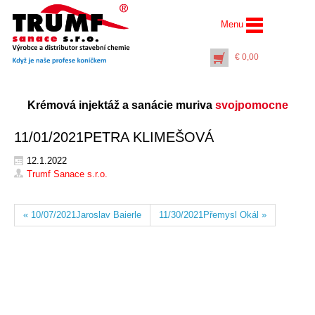
Menu
€
0,00
Krémová injektáž a sanácie muriva
svojpomocne
11/01/2021PETRA KLIMEŠOVÁ
12.1.2022
Trumf Sanace s.r.o.
AquaStop Cream® –
Najlacnejšie v SR
« 10/07/2021Jaroslav Baierle
11/30/2021Přemysl Okál »
vedro 30 litrov
€
639,00
+
PŘIDAT DO KOŠÍKU