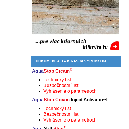
DOKUMENTÁCIA K NAŠIM VÝROBKOM
®
Aqua
Stop Cream
Technický list
Bezpečnostní list
Vyhlásenie o parametroch
Aqua
Stop Cream
Inject Activator®
Technický list
Bezpečnostní list
Vyhlásenie o parametroch
®
Aqua
Salt
Stop