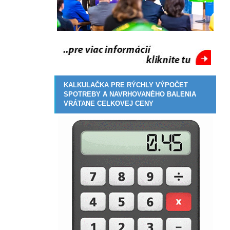
KALKULAČKA PRE RÝCHLY VÝPOČET
SPOTREBY A NAVRHOVANÉHO BALENIA
VRÁTANE CELKOVEJ CENY