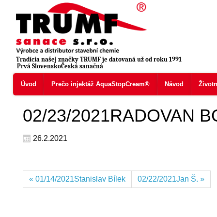
Tradícia našej značky TRUMF je datovaná už od roku 1991
Prvá SlovenskoČeská sanačná
Úvod
Prečo injektáž AquaStopCream®
Návod
Život
02/23/2021RADOVAN 
26.2.2021
« 01/14/2021Stanislav Bílek
02/22/2021Jan Š. »