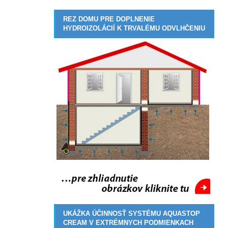
REZ DOMU PRE DOPLNENIE
HYDROIZOLÁCIÍ K TRVALÉMU ODVLHČENIU
UKÁŽKA ÚČINNOSŤ SYSTÉMU AQUASTOP
CREAM V EXTRÉMNYCH PODMIENKACH