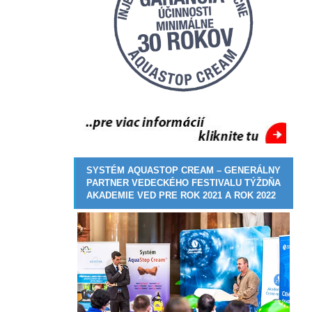
SYSTÉM AQUASTOP CREAM – GENERÁLNY
PARTNER VEDECKÉHO FESTIVALU TÝŽDŇA
AKADEMIE VED PRE ROK 2021 A ROK 2022