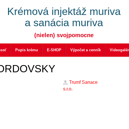
Krémová injektáž muriva
a sanácia muriva
(nielen) svojpomocne
nosť
Popis krému
E-SHOP
Výpočet a cenník
Videogalér
BORDOVSKY
Trumf Sanace
s.r.o.