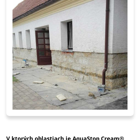
V ktorých oblastiach je AquaStop Cream®