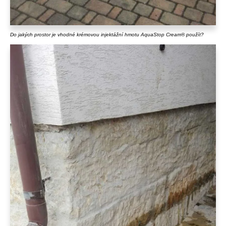
Do jakých prostor je vhodné krémovou injektážní hmotu AquaStop Cream® použít?