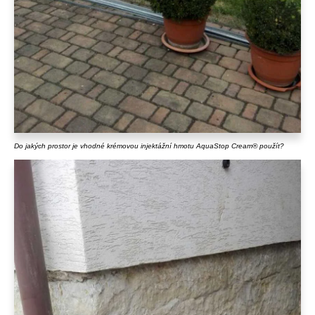
Do jakých prostor je vhodné krémovou injektážní hmotu AquaStop Cream® použít?