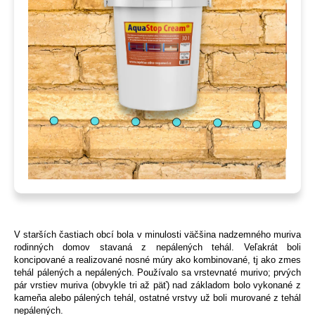
V starších častiach obcí bola v minulosti väčšina nadzemného muriva
rodinných domov stavaná z nepálených tehál. Veľakrát boli
koncipované a realizované nosné múry ako kombinované, tj ako zmes
tehál pálených a nepálených. Používalo sa vrstevnaté murivo; prvých
pár vrstiev muriva (obvykle tri až päť) nad základom bolo vykonané z
kameňa alebo pálených tehál, ostatné vrstvy už boli murované z tehál
nepálených.