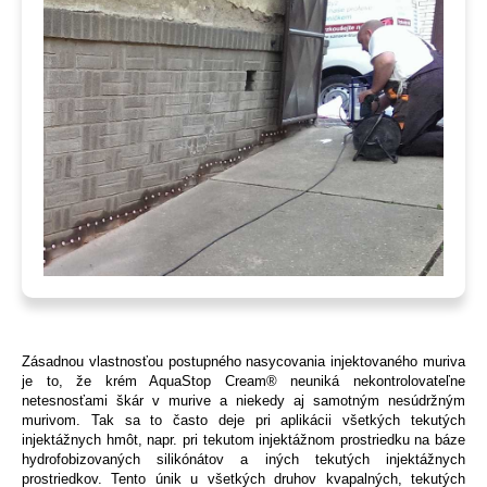
Zásadnou vlastnosťou postupného nasycovania injektovaného muriva
je to, že krém AquaStop Cream® neuniká nekontrolovateľne
netesnosťami škár v murive a niekedy aj samotným nesúdržným
murivom. Tak sa to často deje pri aplikácii všetkých tekutých
injektážnych hmôt, napr. pri tekutom injektážnom prostriedku na báze
hydrofobizovaných silikónátov a iných tekutých injektážnych
prostriedkov. Tento únik u všetkých druhov kvapalných, tekutých