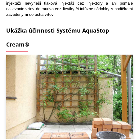
injektáží nevyrieši tlaková injektáž cez injektory a ani pomalé
nalievanie vrtov do muriva cez lieviky či infúzne nádobky s hadičkami
zavedenými do ústia vrtov.
Ukážka účinnosti Systému AquaStop
Cream®