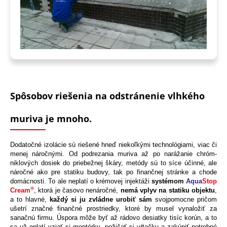
Spôsobov riešenia na odstránenie vlhkého
muriva je mnoho.
Dodatočné izolácie sú riešené hneď niekoľkými technológiami, viac či
menej náročnými. Od podrezania muriva až po narážanie chróm-
niklových dosiek do priebežnej škáry, metódy sú to síce účinné, ale
náročné ako pre statiku budovy, tak po finančnej stránke a chode
domácnosti. To ale neplatí o krémovej injektáži
systémom
Aqua
Stop
®
Cream
, ktorá je časovo nenáročné,
nemá vplyv na statiku objektu
,
a to hlavné,
každý si ju zvládne urobiť sám
svojpomocne pričom
ušetrí značné finančné prostriedky, ktoré by musel vynaložiť za
sanačnú firmu. Úspora môže byť až rádovo desiatky tisíc korún, a to
sa už oplatí vziať si montérky, požičať si vŕtačku a zakúpiť potrebné