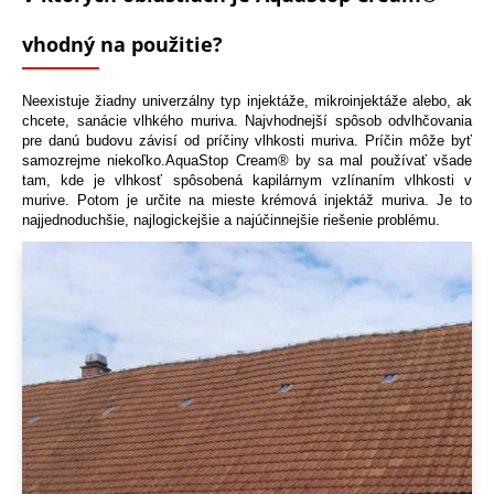
vhodný na použitie?
Neexistuje žiadny univerzálny typ injektáže, mikroinjektáže alebo, ak
chcete, sanácie vlhkého muriva. Najvhodnejší spôsob odvlhčovania
pre danú budovu závisí od príčiny vlhkosti muriva. Príčin môže byť
samozrejme niekoľko.AquaStop Cream® by sa mal používať všade
tam, kde je vlhkosť spôsobená kapilárnym vzlínaním vlhkosti v
murive. Potom je určite na mieste krémová injektáž muriva. Je to
najjednoduchšie, najlogickejšie a najúčinnejšie riešenie problému.