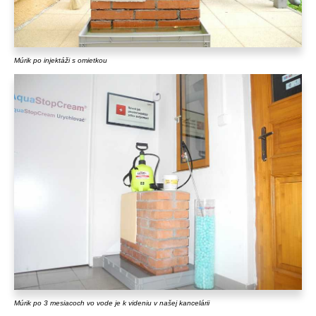
Múrik po injektáži s omietkou
Múrik po 3 mesiacoch vo vode je k videniu v našej kancelárii