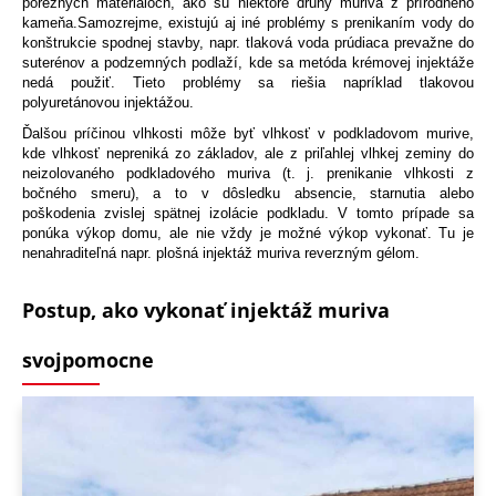
poréznych materiáloch, ako sú niektoré druhy muriva z prírodného
kameňa.Samozrejme, existujú aj iné problémy s prenikaním vody do
konštrukcie spodnej stavby, napr. tlaková voda prúdiaca prevažne do
suterénov a podzemných podlaží, kde sa metóda krémovej injektáže
nedá použiť. Tieto problémy sa riešia napríklad tlakovou
polyuretánovou injektážou.
Ďalšou príčinou vlhkosti môže byť vlhkosť v podkladovom murive,
kde vlhkosť nepreniká zo základov, ale z priľahlej vlhkej zeminy do
neizolovaného podkladového muriva (t. j. prenikanie vlhkosti z
bočného smeru), a to v dôsledku absencie, starnutia alebo
poškodenia zvislej spätnej izolácie podkladu. V tomto prípade sa
ponúka výkop domu, ale nie vždy je možné výkop vykonať. Tu je
nenahraditeľná napr. plošná injektáž muriva reverzným gélom.
Postup, ako vykonať injektáž muriva
svojpomocne