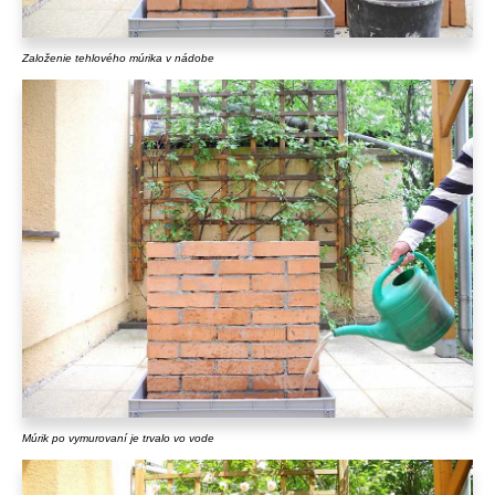
Založenie tehlového múrika v nádobe
Múrik po vymurovaní je trvalo vo vode