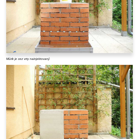
Múrik je cez vrty nainjektovaný