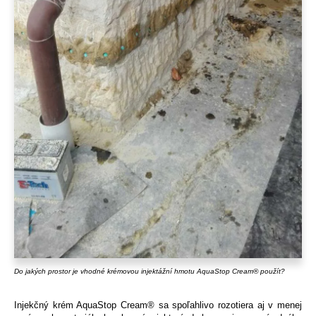
Do jakých prostor je vhodné krémovou injektážní hmotu AquaStop Cream® použít?
Injekčný krém AquaStop Cream® sa spoľahlivo rozotiera aj v menej