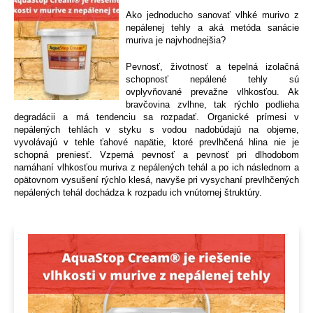
Ako jednoducho sanovať vlhké murivo z
nepálenej tehly a aká metóda sanácie
muriva je najvhodnejšia?
Pevnosť, životnosť a tepelná izolačná
schopnosť nepálené tehly sú
ovplyvňované prevažne vlhkosťou. Ak
bravčovina zvlhne, tak rýchlo podlieha
degradácii a má tendenciu sa rozpadať. Organické prímesi v
nepálených tehlách v styku s vodou nadobúdajú na objeme,
vyvolávajú v tehle ťahové napätie, ktoré prevlhčená hlina nie je
schopná preniesť. Vzperná pevnosť a pevnosť pri dlhodobom
namáhaní vlhkosťou muriva z nepálených tehál a po ich následnom a
opätovnom vysušení rýchlo klesá, navyše pri vysychaní prevlhčených
nepálených tehál dochádza k rozpadu ich vnútornej štruktúry.