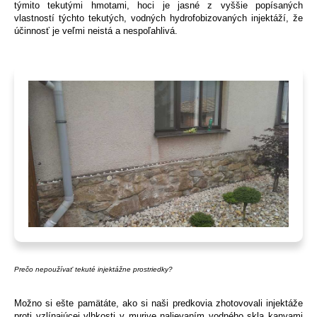
týmito tekutými hmotami, hoci je jasné z vyššie popísaných
vlastností týchto tekutých, vodných hydrofobizovaných injektáží, že
účinnosť je veľmi neistá a nespoľahlivá.
Prečo nepoužívať tekuté injektážne prostriedky?
Možno si ešte pamätáte, ako si naši predkovia zhotovovali injektáže
proti vzlínajúcej vlhkosti v murive nalievaním vodného skla kanvami