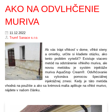
AKO NA ODVLHČENIE
MURIVA
11.12.2022
Trumf Sanace s.r.o.
Ak vás trápi vlhkosť v dome, vlhké steny
a omietky, určite si kladiete otázku, ako
tento problém vyriešiť? Existuje viacero
metód na odstránenie vlhkého muriva, ale
novou metódou je systém injektáže
 Ø 14 mm
muriva AquaStop Cream®. Odvlhčovanie
Vrták Ø 14 mm dĺžka
mm
sa vykonáva pomocou špeciálnej
350 mm ……
ĺžka 550
injektážnej zmesi. Kedy je táto metóda
(pracovná dĺžka 270
vhodná na použitie a ako sa krémová malta aplikuje na vlhké murivo,
mm)
nájdete v našom článku.
€
5,50
 KOŠÍKU
+
PŘIDAT DO KOŠÍKU