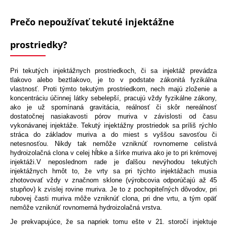
Prečo nepoužívať tekuté injektážne
prostriedky?
Pri tekutých injektážnych prostriedkoch, či sa injektáž prevádza
tlakovo alebo beztlakovo, je to v podstate zákonitá fyzikálna
vlastnosť. Proti týmto tekutým prostriedkom, nech majú zloženie a
koncentráciu účinnej látky sebelepší, pracujú vždy fyzikálne zákony,
ako je už spomínaná gravitácia, reálnosť či skôr nereálnosť
dostatočnej nasiakavosti pórov muriva v závislosti od času
vykonávanej injektáže. Tekutý injektážny prostriedok sa príliš rýchlo
stráca do základov muriva a do miest s vyššou savosťou či
netesnosťou. Nikdy tak nemôže vzniknúť rovnomerne celistvá
hydroizolačná clona v celej hĺbke a šírke muriva ako je to pri krémovej
injektáži.V neposlednom rade je ďalšou nevýhodou tekutých
injektážnych hmôt to, že vrty sa pri týchto injektážach musia
zhotovovať vždy v značnom sklone (výrobcovia odporúčajú až 45
stupňov) k zvislej rovine muriva. Je to z pochopiteľných dôvodov, pri
rubovej časti muriva môže vzniknúť clona, ​​pri dne vrtu, a tým opäť
nemôže vzniknúť rovnomerná hydroizolačná vrstva.
Je prekvapujúce, že sa napriek tomu ešte v 21. storočí injektuje