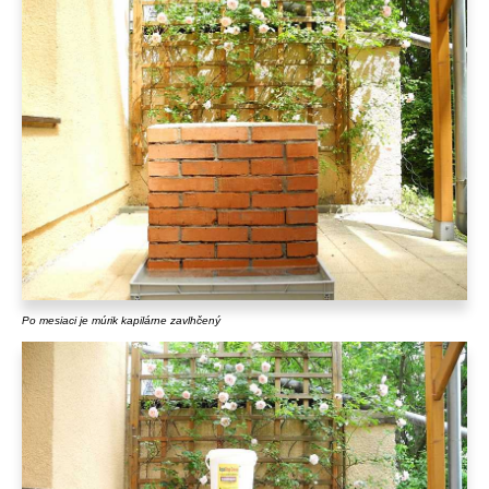
Po mesiaci je múrik kapilárne zavlhčený