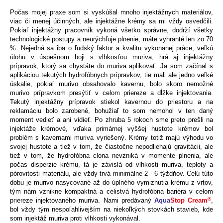
Počas mojej praxe som si vyskúšal mnoho injektážnych materiálov,
viac či menej účinných, ale injektážne krémy sa mi vždy osvedčili.
Pokiaľ injektážny pracovník vykoná všetko správne, dodrží všetky
technologické postupy a neurýchľuje plnenie, máte vyhranté len zo 70
%. Nejedná sa iba o ľudský faktor a kvalitu vykonanej práce, veľkú
úlohu v úspešnom boji s vlhkosťou muriva, hrá aj injektážny
prípravok, ktorý sa chystáte do muriva aplikovať. Ja som začínal s
aplikáciou tekutých hydrofóbnych prípravkov, tie mali ale jedno veľké
úskalie, pokiaľ murivo obsahovalo kavernu, bolo skoro nemožné
murivo prípravkom presýtiť v celom priereze a dĺžke injektovania.
Tekutý injektážny prípravok stiekol kavernou do priestoru a na
reklamáciu bolo zarobené, bohužiaľ to som nemohol v ten daný
moment vedieť a ani vidieť. Po zhruba 5 rokoch sme preto prešli na
injektáže krémové, vďaka primárnej vyššej hustote krémov bol
problém s kavernami muriva vyriešený. Krémy totiž majú výhodu vo
svojej hustote a tiež v tom, že čiastočne nepodliehajú gravitácii, ale
tiež v tom, že hydrofóbna clona nevzniká v momente plnenia, ale
počas disperzie krému, tá je závislá od vlhkosti muriva, teploty a
pórovitosti materiálu, ale vždy trvá minimálne 2 - 6 týždňov. Celú túto
dobu je murivo nasycované až do úplného vymiznutia krému z vrtov,
tým nám vznikne kompaktná a celistvá hydrofóbna bariéra v celom
®
priereze injektovaného muriva. Nami predávaný
Aqua
Stop Cream
,
bol vždy tým nespoľahlivejším na niekoľkých stovkách stavieb, kde
som injektáž muriva proti vlhkosti vykonával.