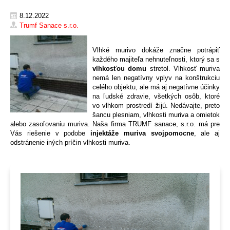
8.12.2022
Trumf Sanace s.r.o.
Vlhké murivo dokáže značne potrápiť
každého majiteľa nehnuteľnosti, ktorý sa s
vlhkosťou domu
stretol. Vlhkosť muriva
nemá len negatívny vplyv na konštrukciu
celého objektu, ale má aj negatívne účinky
na ľudské zdravie, všetkých osôb, ktoré
vo vlhkom prostredí žijú. Nedávajte, preto
šancu plesniam, vlhkosti muriva a omietok
alebo zasoľovaniu muriva. Naša firma TRUMF sanace, s.r.o. má pre
Vás riešenie v podobe
injektáže muriva svojpomocne
, ale aj
odstránenie iných príčin vlhkosti muriva.