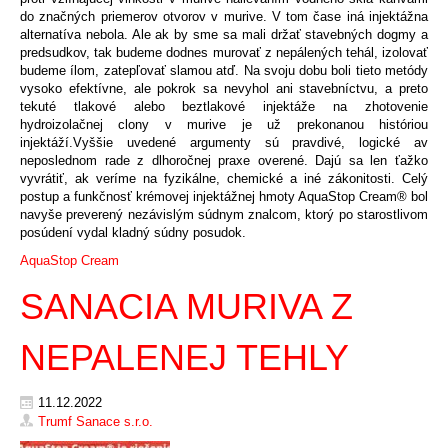
do značných priemerov otvorov v murive. V tom čase iná injektážna
alternatíva nebola. Ale ak by sme sa mali držať stavebných dogmy a
predsudkov, tak budeme dodnes murovať z nepálených tehál, izolovať
budeme ílom, zatepľovať slamou atď. Na svoju dobu boli tieto metódy
vysoko efektívne, ale pokrok sa nevyhol ani stavebníctvu, a preto
tekuté tlakové alebo beztlakové injektáže na zhotovenie
hydroizolačnej clony v murive je už prekonanou históriou
injektáží.Vyššie uvedené argumenty sú pravdivé, logické av
neposlednom rade z dlhoročnej praxe overené. Dajú sa len ťažko
vyvrátiť, ak veríme na fyzikálne, chemické a iné zákonitosti. Celý
postup a funkčnosť krémovej injektážnej hmoty AquaStop Cream® bol
navyše preverený nezávislým súdnym znalcom, ktorý po starostlivom
posúdení vydal kladný súdny posudok.
AquaStop Cream
SANACIA MURIVA Z
NEPALENEJ TEHLY
11.12.2022
Trumf Sanace s.r.o.