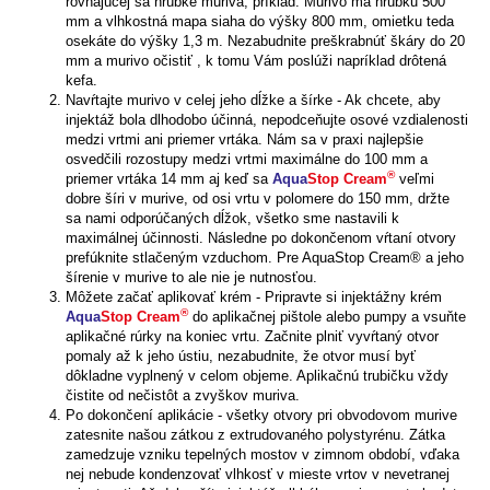
rovnajúcej sa hrúbke muriva, príklad: Murivo má hrúbku 500
mm a vlhkostná mapa siaha do výšky 800 mm, omietku teda
osekáte do výšky 1,3 m. Nezabudnite preškrabnúť škáry do 20
mm a murivo očistiť , k tomu Vám poslúži napríklad drôtená
kefa.
Navŕtajte murivo v celej jeho dĺžke a šírke - Ak chcete, aby
injektáž bola dlhodobo účinná, nepodceňujte osové vzdialenosti
medzi vrtmi ani priemer vrtáka. Nám sa v praxi najlepšie
osvedčili rozostupy medzi vrtmi maximálne do 100 mm a
®
priemer vrtáka 14 mm aj keď sa
Aqua
Stop Cream
veľmi
dobre šíri v murive, od osi vrtu v polomere do 150 mm, držte
sa nami odporúčaných dĺžok, všetko sme nastavili k
maximálnej účinnosti. Následne po dokončenom vŕtaní otvory
prefúknite stlačeným vzduchom. Pre AquaStop Cream® a jeho
šírenie v murive to ale nie je nutnosťou.
Môžete začať aplikovať krém - Pripravte si injektážny krém
®
Aqua
Stop Cream
do aplikačnej pištole alebo pumpy a vsuňte
aplikačné rúrky na koniec vrtu. Začnite plniť vyvŕtaný otvor
pomaly až k jeho ústiu, nezabudnite, že otvor musí byť
dôkladne vyplnený v celom objeme. Aplikačnú trubičku vždy
čistite od nečistôt a zvyškov muriva.
Po dokončení aplikácie - všetky otvory pri obvodovom murive
zatesnite našou zátkou z extrudovaného polystyrénu. Zátka
zamedzuje vzniku tepelných mostov v zimnom období, vďaka
nej nebude kondenzovať vlhkosť v mieste vrtov v nevetranej