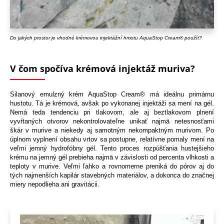
Do jakých prostor je vhodné krémovou injektážní hmotu AquaStop Cream® použít?
V čom spočíva krémová injektáž muriva?
Silanový emulzný krém AquaStop Cream® má ideálnu primárnu
hustotu. Tá je krémová, avšak po vykonanej injektáži sa mení na gél.
Nemá teda tendenciu pri tlakovom, ale aj beztlakovom plnení
vyvŕtaných otvorov nekontrolovateľne unikať najmä netesnosťami
škár v murive a niekedy aj samotným nekompaktným murivom. Po
úplnom vyplnení obsahu vrtov sa postupne, relatívne pomaly mení na
veľmi jemný hydrofóbny gél. Tento proces rozpúšťania hustejšieho
krému na jemný gél prebieha najmä v závislosti od percenta vlhkosti a
teploty v murive. Veľmi ľahko a rovnomerne preniká do pórov aj do
tých najmenších kapilár stavebných materiálov, a dokonca do značnej
miery nepodlieha ani gravitácii.