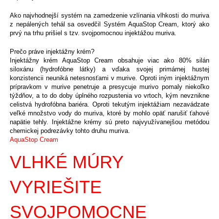
Ako najvhodnejší systém na zamedzenie vzlínania vlhkosti do muriva
z nepálených tehál sa osvedčil Systém AquaStop Cream, ktorý ako
prvý na trhu prišiel s tzv. svojpomocnou injektážou muriva.
Prečo práve injektážny krém?
Injektážny krém AquaStop Cream obsahuje viac ako 80% silán
siloxánu (hydrofóbne látky) a vďaka svojej primárnej hustej
konzistencii neuniká netesnosťami v murive. Oproti iným injektážnym
prípravkom v murive penetruje a presycuje murivo pomaly niekoľko
týždňov, a to do doby úplného rozpustenia vo vrtoch, kým nevznikne
celistvá hydrofóbna bariéra. Oproti tekutým injektážiam nezavádzate
veľké množstvo vody do muriva, ktoré by mohlo opäť narušiť ťahové
napätie tehly. Injektážne krémy sú preto najvyužívanejšou metódou
chemickej podrezávky tohto druhu muriva.
AquaStop Cream
VLHKÉ MÚRY
VYRIEŠITE
SVOJPOMOCNE