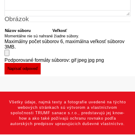
Obrázok
Názov súboru
Veľkosť
Momentálne nie sú nahrané žiadne súbory.
Maximálny počet súborov 6, maximálna veľkosť súborov
3MB.
Podporované formáty súborov: gif jpeg jpg png
Všetky údaje, najmä texty a fotografie uvedené na týchto
webových stránkach sú výtvorom a vlastníctvom
spoločnosti TRUMF sanace s.r.o., predstavujú jej know-
how a ako také požívajú ochranu rovnako podľa
autorských predpisov upravujúcich duševné vlastníctvo.