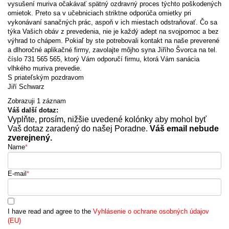
vysušení muriva očakávať spätný ozdravný proces týchto poškodených
omietok. Preto sa v učebniciach striktne odporúča omietky pri
vykonávaní sanačných prác, aspoň v ich miestach odstraňovať. Čo sa
týka Vašich obáv z prevedenia, nie je každý adept na svojpomoc a bez
výhrad to chápem. Pokiaľ by ste potrebovali kontakt na naše preverené
a dlhoročné aplikačné firmy, zavolajte môjho syna Jiřího Švorca na tel.
číslo 731 565 565, ktorý Vám odporučí firmu, ktorá Vám sanácia
vlhkého muriva prevedie.
S priateľským pozdravom
Jiří Schwarz
Zobrazuji 1 záznam
Váš další dotaz:
Vyplňte, prosím, nižšie uvedené kolónky aby mohol byť
Vaš dotaz zaradený do našej Poradne.
Váš email nebude
zverejnený.
Name
*
E-mail
*
I have read and agree to the
Vyhlásenie o ochrane osobných údajov
(EU)