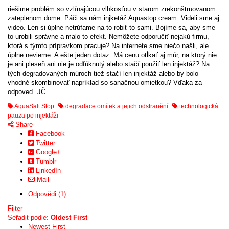
riešime problém so vzlínajúcou vlhkosťou v starom zrekonštruovanom
zateplenom dome. Páči sa nám injketáž Aquastop cream. Videli sme aj
video. Len si úplne netrúfame na to robiť to sami. Bojíme sa, aby sme
to urobili správne a malo to efekt. Nemôžete odporučiť nejakú firmu,
ktorá s týmto prípravkom pracuje? Na internete sme niečo našli, ale
úplne nevieme. A ešte jeden dotaz. Má cenu otĺkať aj múr, na ktorý nie
je ani pleseň ani nie je odfúknutý alebo stačí použiť len injektáž? Na
tých degradovaných múroch tiež stačí len injektáž alebo by bolo
vhodné skombinovať napríklad so sanačnou omietkou? Vďaka za
odpoveď. JČ
AquaSalt Stop
degradace omítek a jejich odstranění
technologická
pauza po injektáži
Share
Facebook
Twitter
Google+
Tumblr
LinkedIn
Mail
Odpovědi (1)
Filter
Seřadit podle:
Oldest First
Newest First