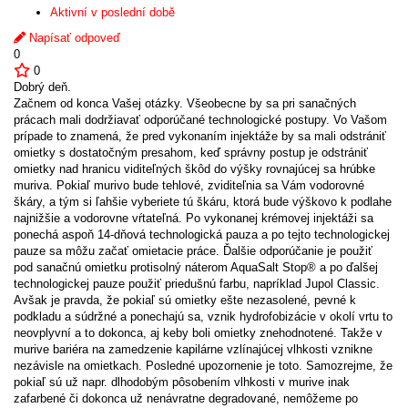
Aktivní v poslední době
Napísať odpoveď
0
0
Dobrý deň.
Začnem od konca Vašej otázky. Všeobecne by sa pri sanačných
prácach mali dodržiavať odporúčané technologické postupy. Vo Vašom
prípade to znamená, že pred vykonaním injektáže by sa mali odstrániť
omietky s dostatočným presahom, keď správny postup je odstrániť
omietky nad hranicu viditeľných škôd do výšky rovnajúcej sa hrúbke
muriva. Pokiaľ murivo bude tehlové, zviditeľnia sa Vám vodorovné
škáry, a tým si ľahšie vyberiete tú škáru, ktorá bude výškovo k podlahe
najnižšie a vodorovne vŕtateľná. Po vykonanej krémovej injektáži sa
ponechá aspoň 14-dňová technologická pauza a po tejto technologickej
pauze sa môžu začať omietacie práce. Ďalšie odporúčanie je použiť
pod sanačnú omietku protisolný náterom AquaSalt Stop® a po ďalšej
technologickej pauze použiť priedušnú farbu, napríklad Jupol Classic.
Avšak je pravda, že pokiaľ sú omietky ešte nezasolené, pevné k
podkladu a súdržné a ponechajú sa, vznik hydrofobizácie v okolí vrtu to
neovplyvní a to dokonca, aj keby boli omietky znehodnotené. Takže v
murive bariéra na zamedzenie kapilárne vzlínajúcej vlhkosti vznikne
nezávisle na omietkach. Posledné upozornenie je toto. Samozrejme, že
pokiaľ sú už napr. dlhodobým pôsobením vlhkosti v murive inak
zafarbené či dokonca už nenávratne degradované, nemôžeme po