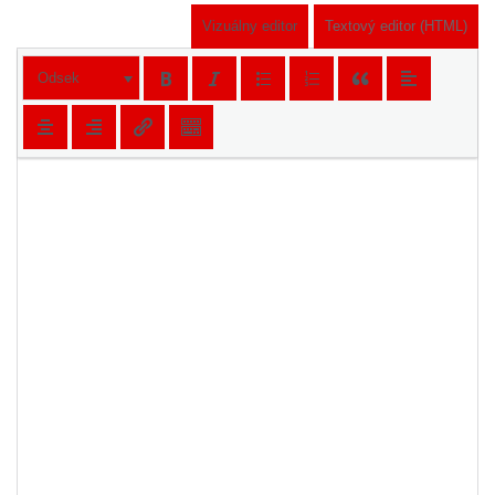
Vizuálny editor
Textový editor (HTML)
Odsek