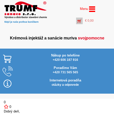
Menu
€
0,00
Krémová injektáž a sanácie muriva
svojpomocne
Nákup po telefóne
+420 606 187 916
Poradíme Vám
+420 731 565 565
Pištoľ vytlačovacia na
kartuše 310 ml
Internetová poradňa
€
4,40
otázky a odpovede
+
PŘIDAT DO KOŠÍKU
0
0
Dobrý deň,