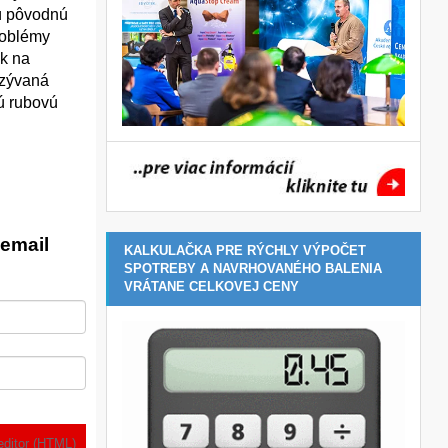
nú pôvodnú
problémy
ak na
azývaná
vú rubovú
email
KALKULAČKA PRE RÝCHLY VÝPOČET
SPOTREBY A NAVRHOVANÉHO BALENIA
VRÁTANE CELKOVEJ CENY
editor (HTML)