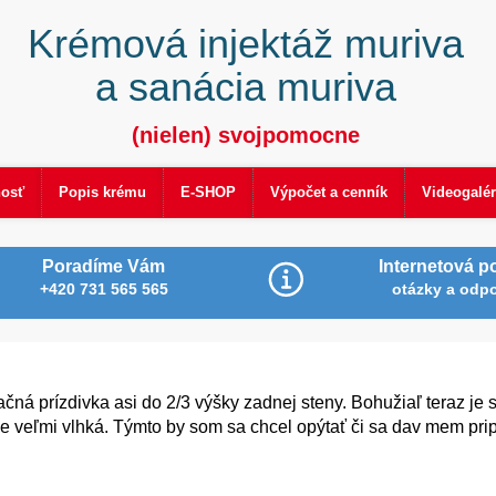
Krémová injektáž muriva
a sanácia muriva
(nielen) svojpomocne
nosť
Popis krému
E-SHOP
Výpočet a cenník
Videogalér
Poradíme Vám
Internetová p
+420 731 565 565
otázky a odp
čná prízdivka asi do 2/3 výšky zadnej steny. Bohužiaľ teraz je 
 je veľmi vlhká. Týmto by som sa chcel opýtať či sa dav mem pr