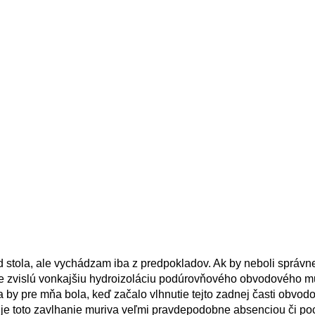
stola, ale vychádzam iba z predpokladov. Ak by neboli správne,
te zvislú vonkajšiu hydroizoláciu podúrovňového obvodového mu
 by pre mňa bola, keď začalo vlhnutie tejto zadnej časti obvod
, je toto zavlhanie muriva veľmi pravdepodobne absenciou či p