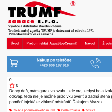
Tradícia našej značky TRUMF je datovaná už od roku 1991
Prvá SlovenskoČeská sanačná
Úvod
Prečo injektáž AquaStopCream®
Návod
Život
Nákup po telefóne
+420 606 187 916
0
0
Dobrý deň, mám garaz vo svahu, kde vraj kedysi bola izola
odkvap, teda nie je možné prízdivku overiť a zadná stena
pomôcť injektáze vlhkosť odstrániť. Ďakujem Mrazek.
izolácia podúrovňového muriva
zvislá izolácia
zvislica