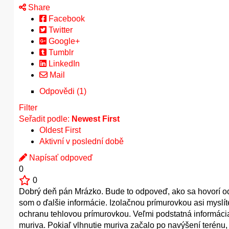
Share
Facebook
Twitter
Google+
Tumblr
LinkedIn
Mail
Odpovědi (1)
Filter
Seřadit podle:
Newest First
Oldest First
Aktivní v poslední době
Napísať odpoveď
0
0
Dobrý deň pán Mrázko. Bude to odpoveď, ako sa hovorí od 
som o ďalšie informácie. Izolačnou prímurovkou asi myslí
ochranu tehlovou prímurovkou. Veľmi podstatná informácia
muriva. Pokiaľ vlhnutie muriva začalo po navýšení terénu