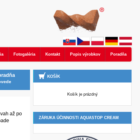
ia
Fotogaléria
Kontakt
Popis výrobkov
Poradňa
oradňa
KOŠÍK
ovede
Košík je prázdný
svah až po
ZÁRUKA ÚČINNOSTI AQUASTOP CREAM
ipade