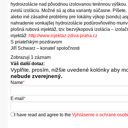
hydroizolácie nad pôvodnou izolovanou terénnou výškou.
zvislú izoláciu. Možné sú aj oba varianty súčasne. Píšete, 
alebo iné zásadné problémy pre lokálny výkop (sondu) aspo
nahradenie vonkajšej hydroizolácie podúrovňového muriva
plošná rubová injektáž, tzv. bezvýkopová izolácia – izola
injektáž:
http://www.injektaz-zdiva-praha.cz
S priateľským pozdravom
Jiří Schwarz – konateľ spoločnosti
Zobrazuji 1 záznam
Váš další dotaz:
Vyplňte, prosím, nižšie uvedené kolónky aby m
nebude zverejnený.
Name
*
E-mail
*
I have read and agree to the
Vyhlásenie o ochrane osob