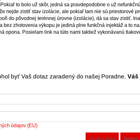
 Pokiaľ to bolo už skôr, jedná sa pravdepodobne o už nefunkč
že nejde zistiť stav izolácie, ale pokiaľ tam nie sú priestorové 
ň do pôvodnej terénnej úrovne (izolácie), dá sa stav zistiť. In
 bez zhotovenia výkopu je jediná plne funkčná injektáž a to n
čná opona. Posielam link na túto nami taktiež vykonávanú tlako
ohol byť Vaš dotaz zaradený do našej Poradne.
Váš 
ných údajov (EU)
Vizuálny editor
Textový 