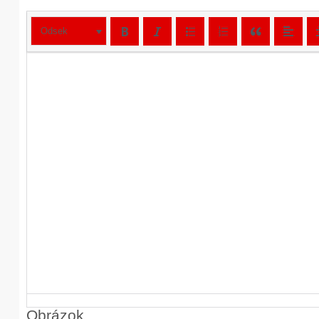
Odsek
Obrázok