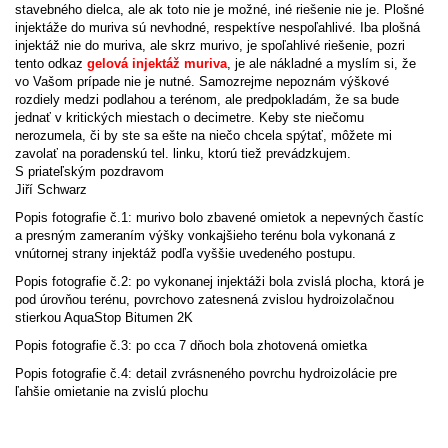
stavebného dielca, ale ak toto nie je možné, iné riešenie nie je. Plošné
injektáže do muriva sú nevhodné, respektíve nespoľahlivé. Iba plošná
injektáž nie do muriva, ale skrz murivo, je spoľahlivé riešenie, pozri
tento odkaz
gelová injektáž muriva
, je ale nákladné a myslím si, že
vo Vašom prípade nie je nutné. Samozrejme nepoznám výškové
rozdiely medzi podlahou a terénom, ale predpokladám, že sa bude
jednať v kritických miestach o decimetre. Keby ste niečomu
nerozumela, či by ste sa ešte na niečo chcela spýtať, môžete mi
zavolať na poradenskú tel. linku, ktorú tiež prevádzkujem.
S priateľským pozdravom
Jiří Schwarz
Popis fotografie č.1: murivo bolo zbavené omietok a nepevných častíc
a presným zameraním výšky vonkajšieho terénu bola vykonaná z
vnútornej strany injektáž podľa vyššie uvedeného postupu.
Popis fotografie č.2: po vykonanej injektáži bola zvislá plocha, ktorá je
pod úrovňou terénu, povrchovo zatesnená zvislou hydroizolačnou
stierkou AquaStop Bitumen 2K
Popis fotografie č.3: po cca 7 dňoch bola zhotovená omietka
Popis fotografie č.4: detail zvrásneného povrchu hydroizolácie pre
ľahšie omietanie na zvislú plochu