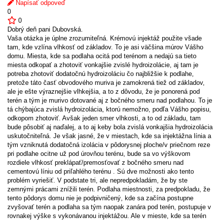
Napísať odpoveď
0
0
Dobrý deň pani Dubovská.
Vaša otázka je úplne zrozumiteľná. Krémovú injektáž použite všade
tam, kde vzlína vlhkosť od základov. To je asi väčšina múrov Vášho
domu. Miesta, kde sa podlaha ocitá pod terénom a nedajú sa tieto
miesta odkopať a zhotoviť vonkajšie zvislé hydroizolácie, aj tam je
potreba zhotoviť dodatočnú hydroizoláciu čo najbližšie k podlahe,
pretože táto časť obvodového muriva je zamokrená tiež od základov,
ale je ešte výraznejšie vlhkejšia, a to z dôvodu, že je ponorená pod
terén a tým je murivo dotované aj z bočného smeru nad podlahou. To je
tá chýbajúca zvislá hydroizolácia, ktorú nemožno, podľa Vášho popisu,
odkopom zhotoviť. Avšak jeden smer vlhkosti, a to od základu, tam
bude pôsobiť aj naďalej, a to aj keby bola zvislá vonkajšia hydroizolácia
uskutočniteľná. Je však jasné, že v miestach, kde sa injektážna línia a
tým vzniknutá dodatočná izolácia v pôdorysnej ploche/v priečnom reze
pri podlahe ocitne už pod úrovňou terénu, bude sa vo výškovom
rozdiele vlhkosť preklápať/premosťovať z bočného smeru nad
cementovú líniu od priľahlého terénu . Sú dve možnosti ako tento
problém vyriešiť. V podstate tri, ale nepredpokladám, že by ste
zemnými prácami znížili terén. Podlaha miestnosti, za predpokladu, že
tento pôdorys domu nie je podpivničený, kde sa začína postupne
zvyšovať terén a podlaha sa tým naopak zanára pod terén, postupuje v
rovnakej výške s vykonávanou injektážou. Ale v mieste, kde sa terén