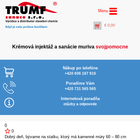
Menu
€
0,00
Krémová injektáž a sanácie muriva
svojpomocne
Nákup po telefóne
+420 606 187 916
Poradíme Vám
+420 731 565 565
Injektážna pumpa (5
litrov) s ručným
Internetová poradňa
tlakovaním a
otázky a odpovede
manometrom pre
vedrová balenia
€
53,00
0
+
PŘIDAT DO KOŠÍKU
0
Dobrý deň, bývame na statku, ktorý má kamenné múry 60 – 80 cm