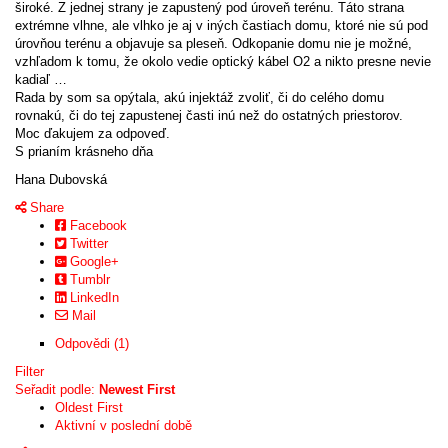
široké. Z jednej strany je zapustený pod úroveň terénu. Táto strana
extrémne vlhne, ale vlhko je aj v iných častiach domu, ktoré nie sú pod
úrovňou terénu a objavuje sa pleseň. Odkopanie domu nie je možné,
vzhľadom k tomu, že okolo vedie optický kábel O2 a nikto presne nevie
kadiaľ …
Rada by som sa opýtala, akú injektáž zvoliť, či do celého domu
rovnakú, či do tej zapustenej časti inú než do ostatných priestorov.
Moc ďakujem za odpoveď.
S prianím krásneho dňa
Hana Dubovská
Share
Facebook
Twitter
Google+
Tumblr
LinkedIn
Mail
Odpovědi (1)
Filter
Seřadit podle:
Newest First
Oldest First
Aktivní v poslední době