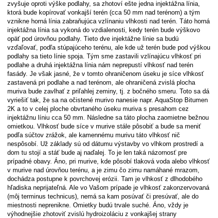
zvyšuje oproti výške podlahy, sa zhotoví ešte jedna injektážna línia,
ktorá bude kopírovať vonkajší terén (cca 50 mm nad terénom) a tým
vznikne horná línia zabraňujúca vzlínaniu vlhkosti nad terén. Táto horná
injektážna línia sa vykoná do vzdialenosti, kedy terén bude výškovo
opäť pod úrovňou podlahy. Tieto dve injektážne línie sa budú
vzďaľovať, podľa stúpajúceho terénu, ale kde už terén bude pod výškou
podlahy sa tieto línie spoja. Tým sme zastavili vzlínajúcu vlhkosť pri
podlahe a druhá injektážna línia nám neprepustí vlhkosť nad terén
fasády. Je však jasné, že v tomto ohraničenom úseku je síce vlhkosť
zastavená pri podlahe a nad terénom, ale ohraničená zvislá plocha
muriva bude zavlhať z priľahlej zeminy, tj. z bočného smeru. Toto sa dá
vyriešiť tak, že sa na očistené murivo nanesie napr. AquaStop Bitumen
2K a to v celej ploche obvrtaného úseku muriva s presahom cez
injektážnu líniu cca 50 mm. Následne sa táto plocha zaomietne bežnou
omietkou. Vlhkosť bude síce v murive stále pôsobiť a bude sa meniť
podľa súčtov zrážok, ale kamennému murivu táto vlhkosť nič
nespôsobí. Už základy sú od dátumu výstavby vo vlhkom prostredí a
dom tu stojí a stáť bude aj naďalej. To je len taká názornosť pre
prípadné obavy. Áno, pri murive, kde pôsobí tlaková voda alebo vlhkosť
v murive nad úrovňou terénu, a je zimu čo zimu namáhané mrazom,
dochádza postupne k povrchovej erózii. Tam je vlhkosť z dlhodobého
hľadiska neprijateľná. Ale vo Vašom prípade je vlhkosť zakonzervovaná
(môj terminus technicus), nemá sa kam posúvať či presúvať, ale do
miestnosti neprenikne. Omietky budú trvale suché. Áno, vždy je
výhodnejšie zhotoviť zvislú hydroizoláciu z vonkajšej strany