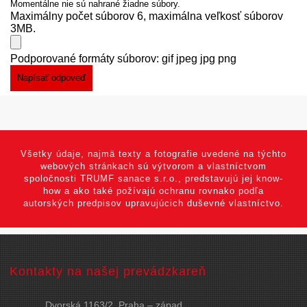
Momentálne nie sú nahrané žiadne súbory.
Maximálny počet súborov 6, maximálna veľkosť súborov
3MB.
Podporované formáty súborov: gif jpeg jpg png
Všetky údaje, najmä texty a fotografie uvedené na týchto
webových stránkach sú výtvorom a vlastníctvom
spoločnosti TRUMF sanace s.r.o., predstavujú jej know-
how a ako také požívajú ochranu rovnako podľa
autorských predpisov upravujúcich duševné vlastníctvo.
Kontakty na našej prevádzkareň
Dvorská 1163/2, Praha – západ