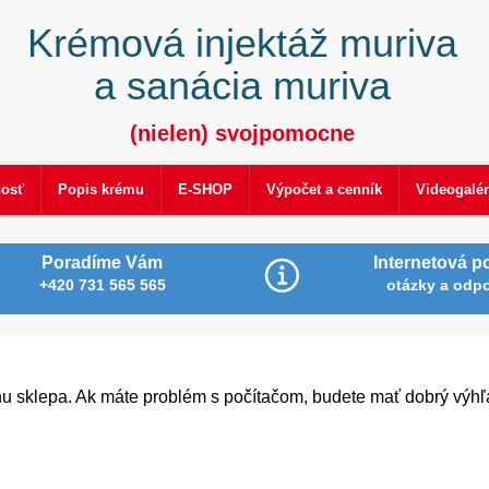
Krémová injektáž muriva
a sanácia muriva
(nielen) svojpomocne
nosť
Popis krému
E-SHOP
Výpočet a cenník
Videogalér
Poradíme Vám
Internetová p
+420 731 565 565
otázky a odp
u sklepa. Ak máte problém s počítačom, budete mať dobrý výhľ