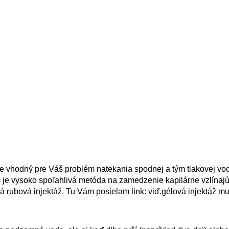
 vhodný pre Váš problém natekania spodnej a tým tlakovej vo
je vysoko spoľahlivá metóda na zamedzenie kapilárne vzlínajúc
 rubová injektáž. Tu Vám posielam link: viď.gélová injektáž mu