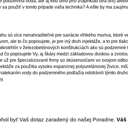
e podzemná voda, ale aj keď dlho prší (napríklad dva dni) alebo
by sa použiť v tomto prípade vaša technika? A ešte by ma zaujím
ahu sú síce nenahraditeľné pre sanácie vlhkého muriva, ktoré v
om, ale to čo popisujete, je pre iný druh injektáže, a to pre tlak
 mikrotrhlín v železobetónových konštrukciách ako sú podzemné 
pad čo popisujete Vy, aj škáry medzi základovou doskou a zvisl
 je už pre špecializované firmy so skúsenosťami vo svojom odbo
njektáže za použitia vysoko expanznej polyuretánovej živice, mô
 natekaním vody do podzemného podlažia odstránili týmto dru
y.
ohol byť Vaš dotaz zaradený do našej Poradne.
Váš 