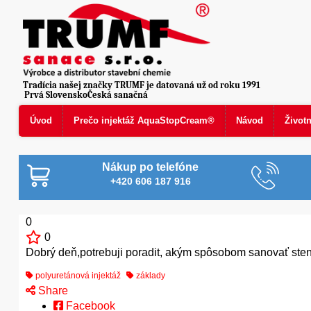
Tradícia našej značky TRUMF je datovaná už od roku 1991
Prvá SlovenskoČeská sanačná
Úvod
Prečo injektáž AquaStopCream®
Návod
Život
Nákup po telefóne
+420 606 187 916
0
0
Dobrý deň,potrebuji poradit, akým spôsobom sanovať sten
polyuretánová injektáž
základy
Share
Facebook