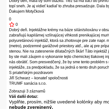
Dobrý deň, mala by som otázku. Tiež sa ma tlačí do pivnic
topí sneh. Je aj vidieť kadiaľ to zhruba presadzuje. Dala 
Ďakujem Motyčková
0
0
Dobrý deň. Injektážne krémy na báze silán/siloxánu v obs
zabraňujú kapilárnej vzlínajúcej vlhkosti prenikajúcej muriv
polyuretánovú injektáž, ktorá sa zhotovuje pre zate napr.
(metro), podzemné garážové priestory atď., ale aj pre prí
stenou. Nie na zatesnenie dilatačných škár! Táto injektáž
by ste mali záujem o vykonanie tejto chemickej tlakovej i
nás obrátiť. Som presvedčený, že by sme tento problém s
injektáže, za predpokladu, že sa jedná o tento druh poruch
S priateľským pozdravom
Jiří Schwarz – konateľ spoločnosti
TRUMF sanácia s.r.o.
Zobrazuji 3 záznamů
Váš další dotaz:
Vyplňte, prosím, nižšie uvedené kolónky aby m
nebude zverejnený.