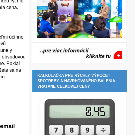
 keď rýchlo
ala cena.
eľmi účinne
ovú
tunely
ou obvodovou
re. Pokiaľ
žete sa na
KALKULAČKA PRE RÝCHLY VÝPOČET
hom
SPOTREBY A NAVRHOVANÉHO BALENIA
VRÁTANE CELKOVEJ CENY
email