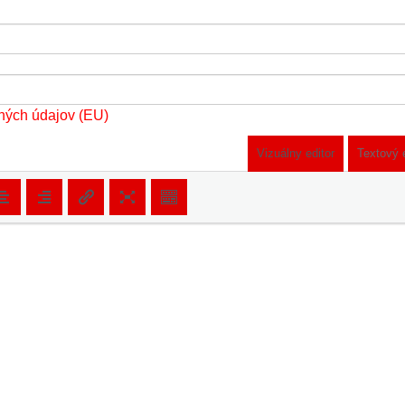
ných údajov (EU)
Vizuálny editor
Textový 