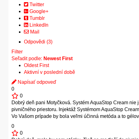
Twitter
Google+
Tumblr
LinkedIn
Mail
Odpovědi (3)
Filter
Seřadit podle:
Newest First
Oldest First
Aktivní v poslední době
Napísať odpoveď
0
0
Dobrý deň pani Motyčková. Systém AquaStop Cream nie je
pivničného priestoru. Injektáž Systémom AquaStop Cream 
Vo Vašom prípade by bola veľmi účinná metóda a to gélová
0
0