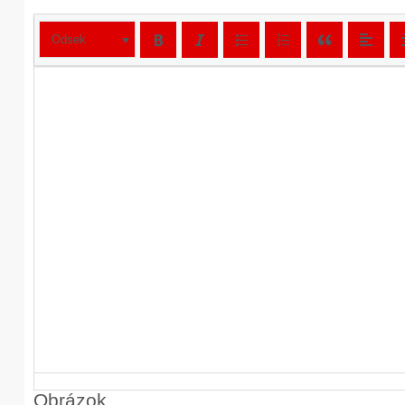
Odsek
Obrázok