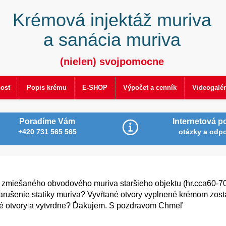
Krémová injektáž muriva
a sanácia muriva
(nielen) svojpomocne
nosť
Popis krému
E-SHOP
Výpočet a cenník
Videogalér
Poradíme Vám
Internetová p
+420 731 565 565
otázky a odp
o zmiešaného obvodového muriva staršieho objektu (hr.cca60-7
rušenie statiky muriva? Vyvŕtané otvory vyplnené krémom zos
tané otvory a vytvrdne? Ďakujem. S pozdravom Chmeľ