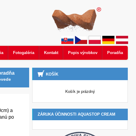
ia
Fotogaléria
Kontakt
Popis výrobkov
Poradňa
oradňa
KOŠÍK
ovede
Košík je prázdný
0cm) a
ZÁRUKA ÚČINNOSTI AQUASTOP CREAM
tanú po