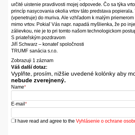
určité uistenie pravdivosti mojej odpovede. Čo sa týka vrt
princíp nasycovania okolia vrtov táto predstava popierala.
(vpenetruje) do muriva. Ale vzhľadom k malým priemerom v
mimo vrtov. Pokiaľ Vás napr. napadá myšlienka, že po inje
zálievkou, nie je to pri tomto našom technologickom postu
S priateľským pozdravom
Jiří Schwarz – konateľ spoločnosti
TRUMF sanácia s.r.o.
Zobrazuji 1 záznam
Váš další dotaz:
Vyplňte, prosím, nižšie uvedené kolónky aby m
nebude zverejnený.
Name
*
E-mail
*
I have read and agree to the
Vyhlásenie o ochrane osob