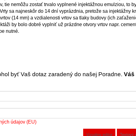
ov, tie nemôžu zostať trvalo vyplnené injektážnou emulziou, to b
 Vrty sa najneskôr do 14 dní vyprázdnia, pretože sa injektážny k
rtov (14 mm) a vzdialenosti vrtov sa tlaky budovy (ich zaťaženi
ktáži by bolo dobré vyplniť už prázdne otvory vrtov napr. ceme
pe nutné.
ohol byť Vaš dotaz zaradený do našej Poradne.
Váš 
ných údajov (EU)
Vizuálny editor
Textový 