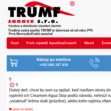
Tradícia našej značky TRUMF je datovaná už od roku 1991
Prvá SlovenskoČeská sanačná
Úvod
Prečo injektáž AquaStopCream®
Návod
Život
Nákup po telefóne
+420 606 187 916
0
0
Dobrý deň, chcel by som sa opýtať, keď navŕtam otvory d
vyplním ich Creamom Agua Stop podľa návodu, nehrozí na
„vsiaknutí“ krému duté (prázdne), alebo krém vyplnia vŕ
vplyv na statiku