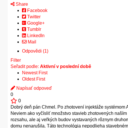
Share
Facebook
Twitter
Google+
Tumblr
LinkedIn
Mail
Odpovědi (1)
Filter
Seřadit podle:
Aktivní v poslední době
Newest First
Oldest First
Napísať odpoveď
0
0
Dobrý deň pán Chmel. Po zhotovení injektáže systémom 
Neviem ako vyčísliť množstvo stavieb zhotovených naší
rozsahu, ale aj veľkých budov vystavaných rôznym druhom 
domu nenarušila. Táto technológia nepodlieha stavebnému 