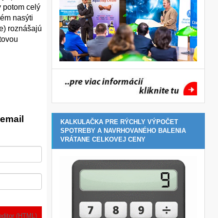
y potom celý
rém nasýti
e) roznášajú
ntovou
email
KALKULAČKA PRE RÝCHLY VÝPOČET
SPOTREBY A NAVRHOVANÉHO BALENIA
VRÁTANE CELKOVEJ CENY
editor (HTML)