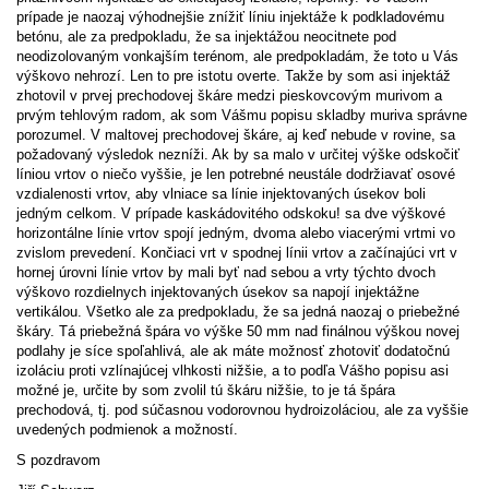
prípade je naozaj výhodnejšie znížiť líniu injektáže k podkladovému
betónu, ale za predpokladu, že sa injektážou neocitnete pod
neodizolovaným vonkajším terénom, ale predpokladám, že toto u Vás
výškovo nehrozí. Len to pre istotu overte. Takže by som asi injektáž
zhotovil v prvej prechodovej škáre medzi pieskovcovým murivom a
prvým tehlovým radom, ak som Vášmu popisu skladby muriva správne
porozumel. V maltovej prechodovej škáre, aj keď nebude v rovine, sa
požadovaný výsledok nezníži. Ak by sa malo v určitej výške odskočiť
líniou vrtov o niečo vyššie, je len potrebné neustále dodržiavať osové
vzdialenosti vrtov, aby vlniace sa línie injektovaných úsekov boli
jedným celkom. V prípade kaskádovitého odskoku! sa dve výškové
horizontálne línie vrtov spojí jedným, dvoma alebo viacerými vrtmi vo
zvislom prevedení. Končiaci vrt v spodnej línii vrtov a začínajúci vrt v
hornej úrovni línie vrtov by mali byť nad sebou a vrty týchto dvoch
výškovo rozdielnych injektovaných úsekov sa napojí injektážne
vertikálou. Všetko ale za predpokladu, že sa jedná naozaj o priebežné
škáry. Tá priebežná špára vo výške 50 mm nad finálnou výškou novej
podlahy je síce spoľahlivá, ale ak máte možnosť zhotoviť dodatočnú
izoláciu proti vzlínajúcej vlhkosti nižšie, a to podľa Vášho popisu asi
možné je, určite by som zvolil tú škáru nižšie, to je tá špára
prechodová, tj. pod súčasnou vodorovnou hydroizoláciou, ale za vyššie
uvedených podmienok a možností.
S pozdravom