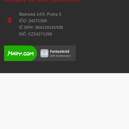
Blatnická 14/3, Praha 5
IČO: 24271268
IČ DPH: SK4120141938
DIČ: CZ24271268