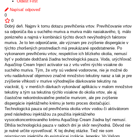
Oldest First
Napísať odpoveď
0
0
Dobrý deň. Najprv k tomu dotazu prevlhčenia vrtov. Prevlhčovanie vrtov
sa odporúča iba u suchého muriva a muriva málo nasiakavého, tj. málo
porézneho a najmä v kombinácii týchto dvoch nevýhodných faktorov
muriva. Je to len odporúčanie, ale význam pre zvýšenie dispergácie v
týchto zhoršených prostrediach má preukázané opodstatnenie. Po
vykonanom prevlhčeniu vrtov, respektíve ich blízkeho okolia, nemusí
byť v podstate dodržaná žiadna technologická pauza. Voda, urýchľovač
AquaStop Cream Inject activator sa z vrtu veľmi rýchlo vsiakne do
suchého muriva. Tým, že vrty sú vedené vodorovne, nie je možné do
vrtu nadávkovať objemovo značné množstvo tekutiny naraz a tak je pre
zvýšenie vlhkosti v murive výhodnejšie dávkovanie tekutiny na
viackrát, tj. v menších dávkach vykonávať aplikáciu v malom množstve
tekutiny a tým sa tekutina rýchlo vsiakne do okolia vrtov, ale aj
čiastočne nekontrolovateľne pretečie murivom, ale pre zvýšenie
dispergácie injektážneho krému je tento proces dostačujúci.
Technologická pauza od prevlhčenia okolia vrtov vodou či aktivátorom
pred následnou injektážou za použitia injektážneho
vysocekoncentrovaného krému AquaStop Cream žiadna byť nemusí.
Dlhšia technologická pauza v radoch dní je skôr nevýhodná. Dôvod nie
je nutné určite vysvetľovať. K tej druhej otázke. Tiež nie som
priaznivcom injektáže do existujúcej izolácie, lepenky. Vo Vašom