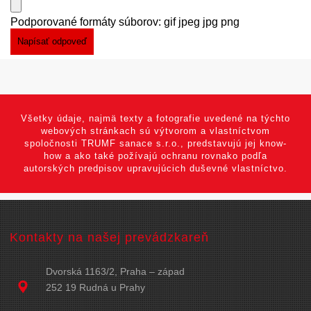
Podporované formáty súborov: gif jpeg jpg png
Všetky údaje, najmä texty a fotografie uvedené na týchto
webových stránkach sú výtvorom a vlastníctvom
spoločnosti TRUMF sanace s.r.o., predstavujú jej know-
how a ako také požívajú ochranu rovnako podľa
autorských predpisov upravujúcich duševné vlastníctvo.
Kontakty na našej prevádzkareň
Dvorská 1163/2, Praha – západ
252 19 Rudná u Prahy