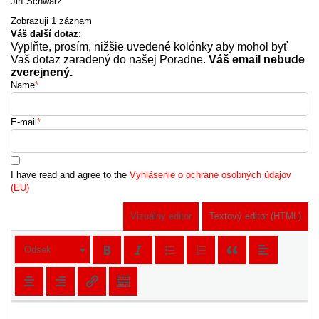
Jiří Schwarz
Zobrazuji 1 záznam
Váš další dotaz:
Vyplňte, prosím, nižšie uvedené kolónky aby mohol byť
Vaš dotaz zaradený do našej Poradne.
Váš email nebude
zverejnený.
Name
*
E-mail
*
I have read and agree to the
Vyhlásenie o ochrane osobných údajov
(EU)
Vizuálny editor
Textový editor (HTML)
Odsek