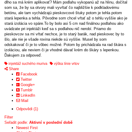
dlho sa má krém aplikovať? Mám podlahu vykopanú až na hlinu, dočítal
som sa, že by sa otvory mali vyvŕtať čo najbližšie k podkladovému
betónu, ale tam vychádzajú pieskovcové štuky potom je tehla potom
stará lepenka a tehla. Pôvodne som chcel vŕtať až o tehlu vyššie ako je
stará izolácia vo spáre.To by bolo asi 5 cm nad finálnou podlahou ako
uvádzate pri injektáži keď sa s podlahou nič nerobí. Priamo do
pieskovcov sa mi vŕtať nechce, je to starý barák, nad pieskovec by to
šlo, ale nie je všade rovina niekde sú vyššie. Musel by som
odskakovať či je to vôbec možné. Potom by prichádzala na rad škára s
izoláciou, ale neviem či je vhodné dávať krém do škáry s lepenkou.
Ďakujem za odpoveď.
injektáž suchého muriva
výška línie vrtov
Share
Facebook
Twitter
Google+
Tumblr
LinkedIn
Mail
Odpovědi (1)
Filter
Seřadit podle:
Aktivní v poslední době
Newest First